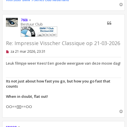
O
m
h
o
760i
o
Bestuur Club
g
Re: Impressie Visscher Classique op 21-03-2026
O
za 21 mar 2026, 23:31
n
g
e
Leuk filmpje weer Kees! Een goede weergave van deze mooie dag!
l
e
z
e
Its not just about how fast you go, but how you go fast that
n
counts
b
e
r
When in doubt, flat out!
i
c
OO==[][]==OO
h
t
O
m
h
o
snoep