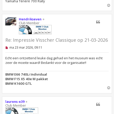
Yamaha Ténéré 700 Rally
O
m
h
o
Hendrikseven
o
Club Member
g
Re: Impressie Visscher Classique op 21-03-2026
O
ma 23 mar 2026, 09:11
n
g
e
Echt een ontzettend leuke dag gehad en het museum was echt
l
zeer de moeite waard! Bedankt voor de organisatie!!
e
z
e
BMW E66 740Li Individual
n
BMW F15 X5 40e M pakket
b
e
BMW K1600 GTL
r
O
i
m
c
h
h
o
t
laurens-e39
o
Club Member
g