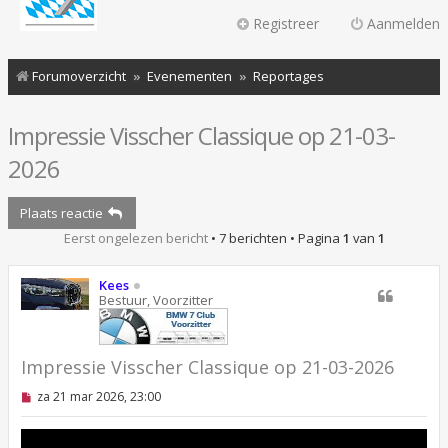
Registreer
Aanmelden
Forumoverzicht
Evenementen
Reportages
Impressie Visscher Classique op 21-03-
2026
Plaats reactie
Eerst ongelezen bericht
• 7 berichten • Pagina
1
van
1
Kees
Bestuur, Voorzitter
Impressie Visscher Classique op 21-03-2026
O
za 21 mar 2026, 23:00
n
g
e