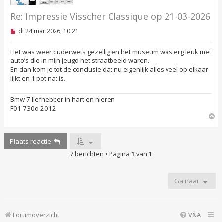
Re: Impressie Visscher Classique op 21-03-2026
O
di 24 mar 2026, 10:21
n
g
e
Het was weer ouderwets gezellig en het museum was erg leuk met
l
auto’s die in mijn jeugd het straatbeeld waren.
e
En dan kom je tot de conclusie dat nu eigenlijk alles veel op elkaar
z
lijkt en 1 pot nat is.
e
n
b
Bmw 7 liefhebber in hart en nieren
e
r
F01 730d 2012
i
O
c
m
h
h
t
Plaats reactie
o
o
7 berichten • Pagina
1
van
1
g
Ga naar
Forumoverzicht
V&A