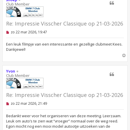
o
Club Member
g
Re: Impressie Visscher Classique op 21-03-2026
O
zo 22 mar 2026, 19:47
n
g
e
Een leuk filmpje van een interessante en gezellige clubmeet Kees.
l
Dankjewel!
e
O
z
e
m
n
h
b
o
Yvon
e
o
Club Member
r
g
i
c
h
t
Re: Impressie Visscher Classique op 21-03-2026
O
zo 22 mar 2026, 21:49
n
g
e
Bedankt weer voor het organiseren van deze meeting. Leerzaam.
l
Leuk om auto’s te zien wat “vroeger” normaal over de weg reed.
e
Egon mocht nog een mooi model autootje uitzoeken van de
z