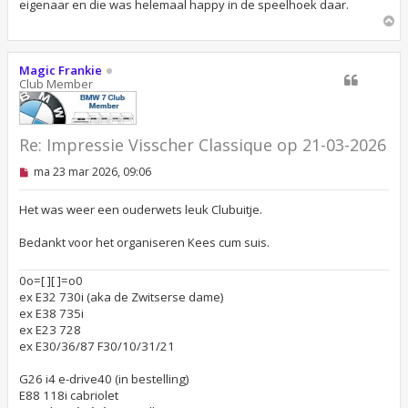
eigenaar en die was helemaal happy in de speelhoek daar.
e
n
O
b
m
e
h
r
o
i
Magic Frankie
c
o
Club Member
h
g
t
Re: Impressie Visscher Classique op 21-03-2026
O
ma 23 mar 2026, 09:06
n
g
e
Het was weer een ouderwets leuk Clubuitje.
l
e
Bedankt voor het organiseren Kees cum suis.
z
e
n
0o=[ ][ ]=o0
b
ex E32 730i (aka de Zwitserse dame)
e
r
ex E38 735i
i
ex E23 728
c
ex E30/36/87 F30/10/31/21
h
t
G26 i4 e-drive40 (in bestelling)
E88 118i cabriolet