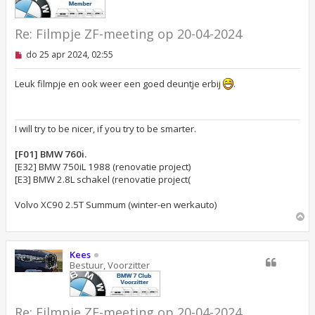
Re: Filmpje ZF-meeting op 20-04-2024
O
do 25 apr 2024, 02:55
n
g
e
Leuk filmpje en ook weer een goed deuntje erbij
.
l
e
z
e
I will try to be nicer, if you try to be smarter.
n
b
e
[F01] BMW 760i.
r
[E32] BMW 750iL 1988 (renovatie project)
i
[E3] BMW 2.8L schakel (renovatie project(
c
h
t
Volvo XC90 2.5T Summum (winter-en werkauto)
O
m
h
o
Kees
o
Bestuur, Voorzitter
g
Re: Filmpje ZF-meeting op 20-04-2024