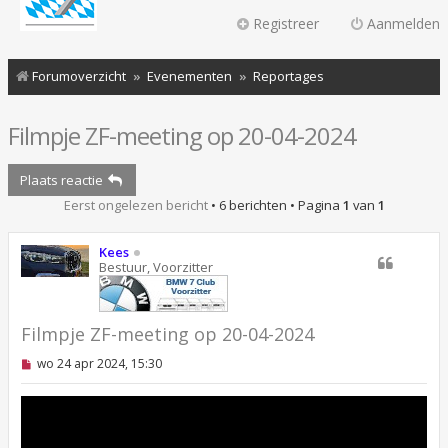
Registreer
Aanmelden
Forumoverzicht
Evenementen
Reportages
Filmpje ZF-meeting op 20-04-2024
Plaats reactie
Eerst ongelezen bericht
• 6 berichten • Pagina
1
van
1
Kees
Bestuur, Voorzitter
Filmpje ZF-meeting op 20-04-2024
O
wo 24 apr 2024, 15:30
n
g
e
l
e
z