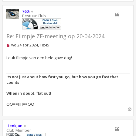
h
o
760i
o
Bestuur Club
g
Re: Filmpje ZF-meeting op 20-04-2024
O
wo 24 apr 2024, 18:45
n
g
e
Leuk filmpje van een hele gave dag!
l
e
z
e
Its not just about how fast you go, but how you go fast that
n
counts
b
e
r
When in doubt, flat out!
i
c
OO==[][]==OO
h
t
O
m
h
o
Henkjan
o
Club Member
g