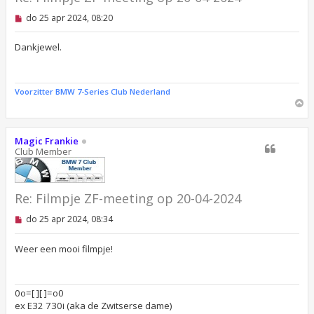
O
do 25 apr 2024, 08:20
n
g
e
Dankjewel.
l
e
z
e
Voorzitter BMW 7-Series Club Nederland
n
O
b
m
e
r
h
i
o
Magic Frankie
c
o
Club Member
h
g
t
Re: Filmpje ZF-meeting op 20-04-2024
O
do 25 apr 2024, 08:34
n
g
e
Weer een mooi filmpje!
l
e
z
e
0o=[ ][ ]=o0
n
ex E32 730i (aka de Zwitserse dame)
b