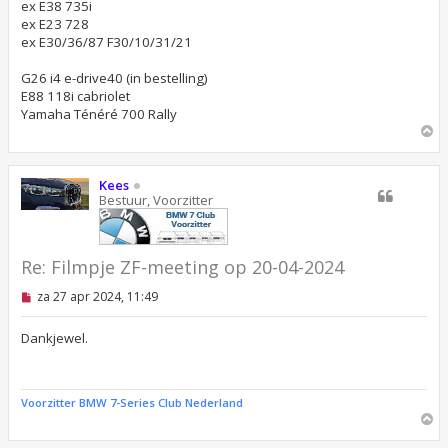
e
ex E38 735i
r
ex E23 728
i
ex E30/36/87 F30/10/31/21
c
h
t
G26 i4 e-drive40 (in bestelling)
E88 118i cabriolet
Yamaha Ténéré 700 Rally
O
m
h
o
Kees
o
Bestuur, Voorzitter
g
Re: Filmpje ZF-meeting op 20-04-2024
O
za 27 apr 2024, 11:49
n
g
e
Dankjewel.
l
e
z
e
Voorzitter BMW 7-Series Club Nederland
n
O
b
m
e