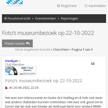
Registreer
Aanmelden
Forumoverzicht
Evenementen
Reportages
Foto’s museumbezoek op 22-10-2022
Plaats reactie
Eerst ongelezen bericht
• 3 berichten • Pagina
1
van
1
Henkjan
Club Member
Foto’s museumbezoek op 22-10-2022
O
do 20 okt 2022, 22:24
n
g
e
Het was een interessante en leuke ALV middag en ik heb ook weer
l
wat andere clubleden kunnen ontmoeten. Het was ook goed om te
e
horen dat de club een beetje als leidraad dient voor andere BMW-
z