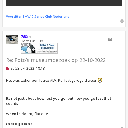
e
r
i
c
Voorzitter BMW 7-Series Club Nederland
h
O
t
m
h
o
760i
o
Bestuur Club
g
Re: Foto’s museumbezoek op 22-10-2022
O
zo 23 okt 2022, 18:13
n
g
e
Het was zeker een leuke ALV. Perfect geregeld weer
l
e
z
e
Its not just about how fast you go, but how you go fast that
n
counts
b
e
r
When in doubt, flat out!
i
c
OO==[][]==OO
h