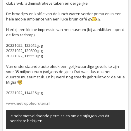
clubs vwb. administratieve taken en dergelijke.
e
n
b
De broodjes en koffie van de lunch waren verder prima en in een
e
hele mooie ambiance van een luxe bruin café
.
r
i
c
Hierbij een kleine impressie van het museum (bij aanklikken opent
h
de foto rechtop):
t
20221022_122612.jpg
20221022_120800.jpg
20221022_115550.jpg
Van onderstaande auto bleek een gelijkwaardige geveild te zijn
voor 35 miljoen euro (volgens de gids). Dat was dus ook het
duurste museumstuk. En hij werd nog steeds gebruikt voor de Mille
Miglia
.
20221022_114136.jpg
www.metropoledruten.nl
Je hebt niet voldoende permissies om de bijlagen van dit
bericht te bekijken.