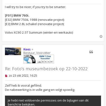
I will try to be nicer, if you try to be smarter.
[F01] BMW 760i.
[E32] BMW 750iL 1988 (renovatie project)
[E3] BMW 2.8L schakel (renovatie project(
Volvo XC90 2.5T Summum (winter-en werkauto)
O
m
h
o
Kees
o
Bestuur, Voorzitter
g
Re: Foto’s museumbezoek op 22-10-2022
O
zo 23 okt 2022, 16:25
n
g
e
Zelf heb ik vooral gefilmd.
l
De nabewerking is in volle gang en volgt spoedig.
e
z
e
Je hebt niet voldoende permissies om de bijlagen van dit
n
bericht te bekijken.
b