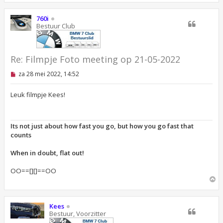
h
o
760i
o
Bestuur Club
g
Re: Filmpje Foto meeting op 21-05-2022
O
za 28 mei 2022, 14:52
n
g
e
Leuk filmpje Kees!
l
e
z
e
Its not just about how fast you go, but how you go fast that
n
counts
b
e
r
When in doubt, flat out!
i
c
OO==[][]==OO
h
t
O
m
h
o
Kees
o
Bestuur, Voorzitter
g