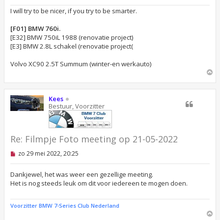
z
e
I will try to be nicer, if you try to be smarter.
n
b
e
[F01] BMW 760i.
r
[E32] BMW 750iL 1988 (renovatie project)
i
[E3] BMW 2.8L schakel (renovatie project(
c
h
t
Volvo XC90 2.5T Summum (winter-en werkauto)
O
m
h
o
Kees
o
Bestuur, Voorzitter
g
Re: Filmpje Foto meeting op 21-05-2022
O
zo 29 mei 2022, 20:25
n
g
e
Dankjewel, het was weer een gezellige meeting.
l
Het is nog steeds leuk om dit voor iedereen te mogen doen.
e
z
e
Voorzitter BMW 7-Series Club Nederland
n
O
b