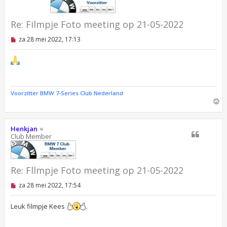
Re: Filmpje Foto meeting op 21-05-2022
O
za 28 mei 2022, 17:13
n
g
e
l
e
z
e
Voorzitter BMW 7-Series Club Nederland
n
O
b
m
e
r
h
i
o
Henkjan
c
o
Club Member
h
g
t
Re: Fllmpje Foto meeting op 21-05-2022
O
za 28 mei 2022, 17:54
n
g
e
Leuk filmpje Kees
.
l
e