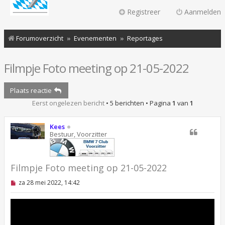
Registreer
Aanmelden
Forumoverzicht
Evenementen
Reportages
Filmpje Foto meeting op 21-05-2022
Plaats reactie
Eerst ongelezen bericht
• 5 berichten • Pagina
1
van
1
Kees
Bestuur, Voorzitter
Filmpje Foto meeting op 21-05-2022
O
za 28 mei 2022, 14:42
n
g
e
l
e
z