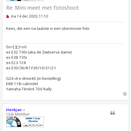
Re: Mini meet met fotoshoot
O
ma 14 dec 2020, 11:10
n
g
e
Kees, die een na laatste is een übermooie foto
l
e
z
e
0o=[ ][ ]=o0
n
ex E32 730i (aka de Zwitserse dame)
b
e
ex E38 735i
r
ex E23 728
i
ex E30/36/87 F30/10/31/21
c
h
t
G26 i4 e-drive40 (in bestelling)
E88 118i cabriolet
Yamaha Ténéré 700 Rally
O
m
h
o
Henkjan
o
Club Member
g