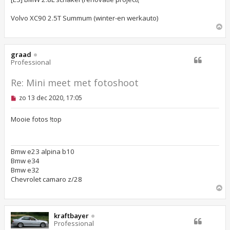
Volvo XC90 2.5T Summum (winter-en werkauto)
O
m
h
o
graad
o
Professional
g
Re: Mini meet met fotoshoot
O
zo 13 dec 2020, 17:05
n
g
e
Mooie fotos !top
l
e
z
e
Bmw e23 alpina b10
n
Bmw e34
b
e
Bmw e32
r
Chevrolet camaro z/28
i
O
c
m
h
t
h
o
kraftbayer
o
Professional