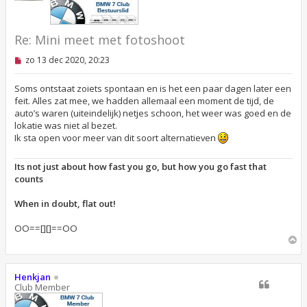
g
i
c
h
t
Re: Mini meet met fotoshoot
O
zo 13 dec 2020, 20:23
n
g
e
Soms ontstaat zoiets spontaan en is het een paar dagen later een
l
feit. Alles zat mee, we hadden allemaal een moment de tijd, de
e
auto’s waren (uiteindelijk) netjes schoon, het weer was goed en de
z
lokatie was niet al bezet.
e
n
Ik sta open voor meer van dit soort alternatieven
b
e
r
Its not just about how fast you go, but how you go fast that
i
counts
c
h
t
When in doubt, flat out!
OO==[][]==OO
O
m
h
o
Henkjan
o
Club Member
g