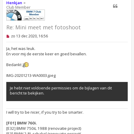
o
Henkjan
o
Club Member
g
Re: Mini meet met fotoshoot
O
zo 13 dec 2020, 16:56
n
g
e
Ja, het was leuk.
l
En voor mij de eerste keer en goed bevallen.
e
z
Bedankt
e
n
b
IMG-20201213-WA0003.jpeg
e
r
i
Je hebt niet voldoende permissies om de bijlagen van dit
c
bericht te bekijken.
h
t
I will try to be nicer, if you try to be smarter.
[F01] BMW 760i.
[E32] BMW 750iL 1988 (renovatie project)
[E3] BMW 2.8L schakel (renovatie project(