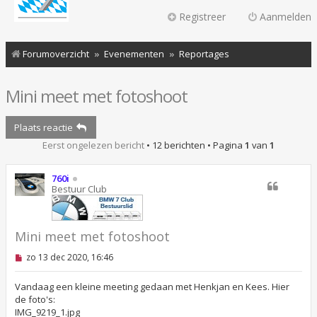
Registreer
Aanmelden
Forumoverzicht
Evenementen
Reportages
Mini meet met fotoshoot
Plaats reactie
Eerst ongelezen bericht
• 12 berichten • Pagina
1
van
1
760i
Bestuur Club
Mini meet met fotoshoot
O
zo 13 dec 2020, 16:46
n
g
e
Vandaag een kleine meeting gedaan met Henkjan en Kees. Hier
l
de foto's:
e
IMG_9219_1.jpg
z