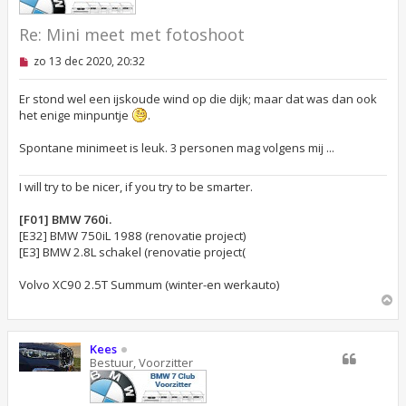
Re: Mini meet met fotoshoot
O
zo 13 dec 2020, 20:32
n
g
e
Er stond wel een ijskoude wind op die dijk; maar dat was dan ook
l
het enige minpuntje
.
e
z
Spontane minimeet is leuk. 3 personen mag volgens mij ...
e
n
b
I will try to be nicer, if you try to be smarter.
e
r
i
[F01] BMW 760i.
c
[E32] BMW 750iL 1988 (renovatie project)
h
t
[E3] BMW 2.8L schakel (renovatie project(
Volvo XC90 2.5T Summum (winter-en werkauto)
O
m
h
o
Kees
o
Bestuur, Voorzitter
g