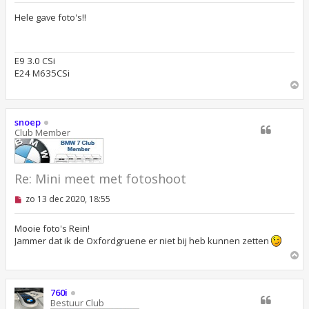
g
e
Hele gave foto's!!
l
e
z
e
E9 3.0 CSi
n
E24 M635CSi
b
e
O
r
m
i
h
c
o
snoep
h
o
Club Member
t
g
Re: Mini meet met fotoshoot
O
zo 13 dec 2020, 18:55
n
g
e
Mooie foto's Rein!
l
Jammer dat ik de Oxfordgruene er niet bij heb kunnen zetten
e
O
z
e
m
n
h
b
o
760i
e
o
Bestuur Club
r