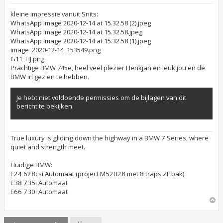
g
e
kleine impressie vanuit Snits:
l
WhatsApp Image 2020-12-14 at 15.32.58 (2).jpeg
e
WhatsApp Image 2020-12-14 at 15.32.58.jpeg
z
WhatsApp Image 2020-12-14 at 15.32.58 (1).jpeg
e
n
image_2020-12-14_153549.png
b
G11_HJ.png
e
Prachtige BMW 745e, heel veel plezier Henkjan en leuk jou en de
r
i
BMW irl gezien te hebben.
c
h
t
Je hebt niet voldoende permissies om de bijlagen van dit
bericht te bekijken.
True luxury is gliding down the highway in a BMW 7 Series, where
quiet and strength meet.
Huidige BMW:
E24 628csi Automaat (project M52B28 met 8 traps ZF bak)
E38 735i Automaat
E66 730i Automaat
O
m
h