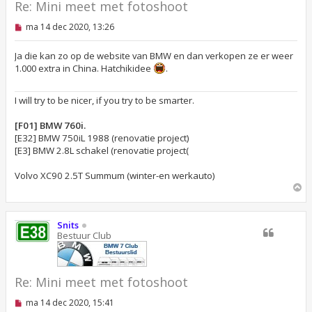
Re: Mini meet met fotoshoot
O
ma 14 dec 2020, 13:26
n
g
e
Ja die kan zo op de website van BMW en dan verkopen ze er weer
l
1.000 extra in China. Hatchikidee
.
e
z
e
I will try to be nicer, if you try to be smarter.
n
b
e
[F01] BMW 760i.
r
[E32] BMW 750iL 1988 (renovatie project)
i
[E3] BMW 2.8L schakel (renovatie project(
c
h
t
Volvo XC90 2.5T Summum (winter-en werkauto)
O
m
h
o
Snits
o
Bestuur Club
g
Re: Mini meet met fotoshoot
O
ma 14 dec 2020, 15:41
n