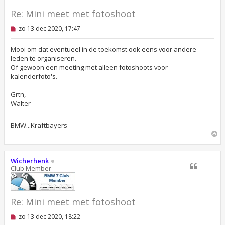
g
Re: Mini meet met fotoshoot
O
zo 13 dec 2020, 17:47
n
g
e
Mooi om dat eventueel in de toekomst ook eens voor andere
l
leden te organiseren.
e
Of gewoon een meeting met alleen fotoshoots voor
z
kalenderfoto's.
e
n
b
Grtn,
e
Walter
r
i
c
BMW...Kraftbayers
h
O
t
m
h
o
Wicherhenk
o
Club Member
g
Re: Mini meet met fotoshoot
O
zo 13 dec 2020, 18:22
n