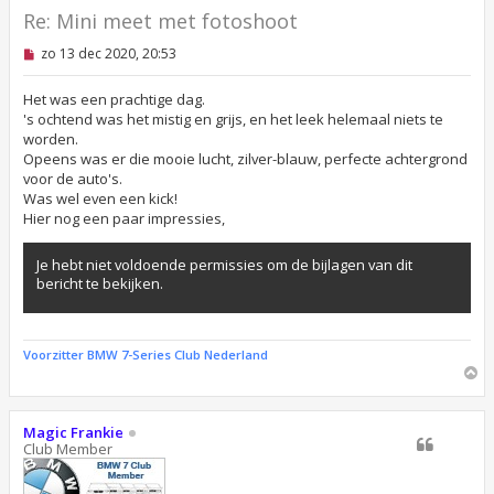
Re: Mini meet met fotoshoot
O
zo 13 dec 2020, 20:53
n
g
e
Het was een prachtige dag.
l
's ochtend was het mistig en grijs, en het leek helemaal niets te
e
worden.
z
Opeens was er die mooie lucht, zilver-blauw, perfecte achtergrond
e
n
voor de auto's.
b
Was wel even een kick!
e
Hier nog een paar impressies,
r
i
c
Je hebt niet voldoende permissies om de bijlagen van dit
h
bericht te bekijken.
t
Voorzitter BMW 7-Series Club Nederland
O
m
h
o
Magic Frankie
o
Club Member
g