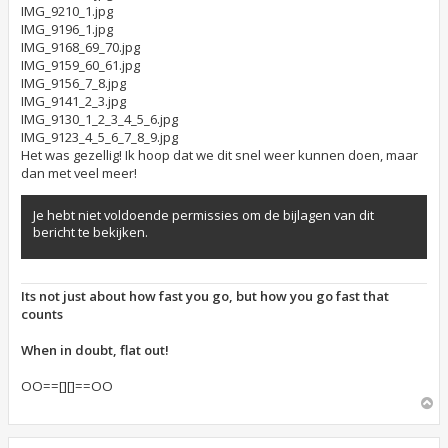
IMG_9210_1.jpg
e
n
IMG_9196_1.jpg
b
IMG_9168_69_70.jpg
e
IMG_9159_60_61.jpg
r
i
IMG_9156_7_8.jpg
c
IMG_9141_2_3.jpg
h
IMG_9130_1_2_3_4_5_6.jpg
t
IMG_9123_4_5_6_7_8_9.jpg
Het was gezellig! Ik hoop dat we dit snel weer kunnen doen, maar
dan met veel meer!
Je hebt niet voldoende permissies om de bijlagen van dit
bericht te bekijken.
Its not just about how fast you go, but how you go fast that
counts
When in doubt, flat out!
OO==[][]==OO
O
m
h