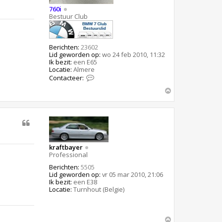
e
760i
s
Bestuur Club
Berichten:
23602
Lid geworden op:
wo 24 feb 2010, 11:32
Ik bezit:
een E65
Locatie:
Almere
C
Contacteer:
o
O
n
t
m
a
h
c
o
t
o
e
g
e
r
kraftbayer
7
Professional
6
0
Berichten:
5505
i
Lid geworden op:
vr 05 mar 2010, 21:06
Ik bezit:
een E38
Locatie:
Turnhout (Belgie)
O