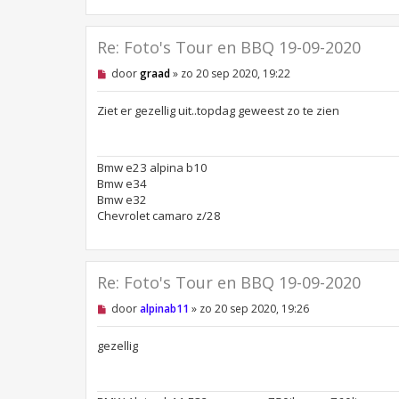
c
h
t
Re: Foto's Tour en BBQ 19-09-2020
O
door
graad
»
zo 20 sep 2020, 19:22
n
g
e
Ziet er gezellig uit..topdag geweest zo te zien
l
e
z
e
Bmw e23 alpina b10
n
Bmw e34
b
e
Bmw e32
r
Chevrolet camaro z/28
i
c
h
t
Re: Foto's Tour en BBQ 19-09-2020
O
door
alpinab11
»
zo 20 sep 2020, 19:26
n
g
e
gezellig
l
e
z
e