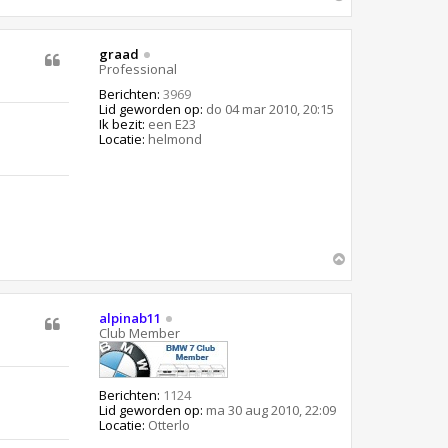
m
h
o
graad
o
Professional
g
Berichten:
3969
Lid geworden op:
do 04 mar 2010, 20:15
Ik bezit:
een E23
Locatie:
helmond
O
m
h
o
alpinab11
o
Club Member
g
Berichten:
1124
Lid geworden op:
ma 30 aug 2010, 22:09
Locatie:
Otterlo