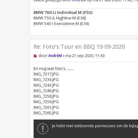
n
b
e
BMW 760 Li Individual M (F02)
r
BMW 750 iL Highline M (E38)
i
BMW 540 I Executieve M (E34)
c
h
t
Re: Foto's Tour en BBQ 19-09-2020
O
door
AndréM
»
ma 21 sep 2020, 11:43
n
g
e
En nog wat foto's ........
l
IMG_7217.JPG
e
IMG_7236.JPG
z
IMG_7243.JPG
e
n
IMG_7246.JPG
b
IMG_7258.JPG
e
IMG_7259.JPG
r
i
IMG_7261.JPG
c
IMG_7265.JPG
h
t
Je hebt niet voldoende permissies om de bijlag