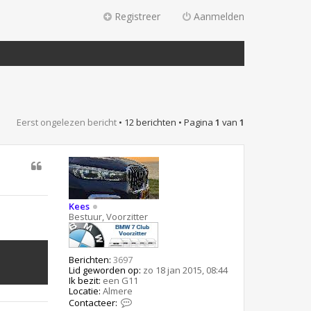
Registreer
Aanmelden
Eerst ongelezen bericht
• 12 berichten • Pagina
1
van
1
Kees
Bestuur, Voorzitter
Berichten:
3697
Lid geworden op:
zo 18 jan 2015, 08:44
Ik bezit:
een G11
Locatie:
Almere
C
Contacteer: