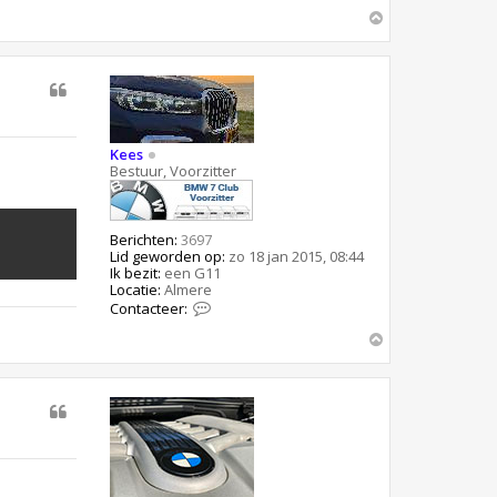
o
n
O
t
m
a
h
c
o
t
o
e
g
e
r
K
Kees
e
Bestuur, Voorzitter
e
s
Berichten:
3697
Lid geworden op:
zo 18 jan 2015, 08:44
Ik bezit:
een G11
Locatie:
Almere
C
Contacteer:
o
n
O
t
m
a
h
c
o
t
o
e
g
e
r
K
e