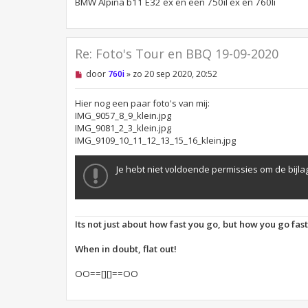
BMW Alpina b11 E32 ex en een 750il ex en 760li
n
b
e
r
i
Re: Foto's Tour en BBQ 19-09-2020
c
h
O
t
door
760i
»
zo 20 sep 2020, 20:52
n
g
e
Hier nog een paar foto's van mij:
l
IMG_9057_8_9_klein.jpg
e
IMG_9081_2_3_klein.jpg
z
IMG_9109_10_11_12_13_15_16_klein.jpg
e
n
b
Je hebt niet voldoende permissies om de bijlag
e
r
i
c
h
t
Its not just about how fast you go, but how you go fas
When in doubt, flat out!
OO==[][]==OO