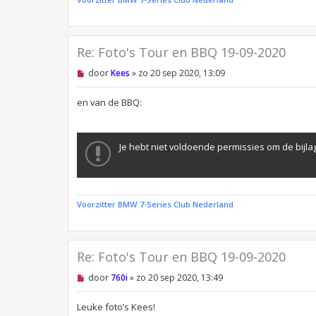
h
t
Re: Foto's Tour en BBQ 19-09-2020
O
door
Kees
»
zo 20 sep 2020, 13:09
n
g
e
en van de BBQ:
l
e
z
e
Je hebt niet voldoende permissies om de bijlag
n
b
e
r
i
c
Voorzitter BMW 7-Series Club Nederland
h
t
Re: Foto's Tour en BBQ 19-09-2020
O
door
760i
»
zo 20 sep 2020, 13:49
n
g
e
Leuke foto’s Kees!