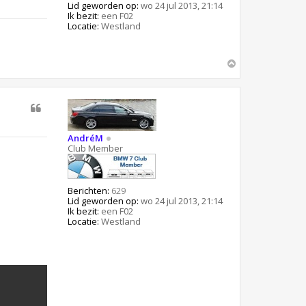
Lid geworden op:
wo 24 jul 2013, 21:14
Ik bezit:
een F02
Locatie:
Westland
O
m
h
o
o
g
AndréM
Club Member
Berichten:
629
Lid geworden op:
wo 24 jul 2013, 21:14
Ik bezit:
een F02
Locatie:
Westland