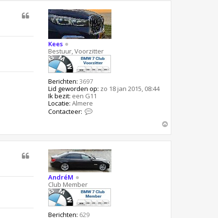
h
r
o
7
6
o
0
g
i
Kees
Bestuur, Voorzitter
Berichten:
3697
Lid geworden op:
zo 18 jan 2015, 08:44
Ik bezit:
een G11
Locatie:
Almere
C
Contacteer:
o
O
n
t
m
a
h
c
o
t
o
e
g
e
r
AndréM
K
Club Member
e
e
s
Berichten:
629