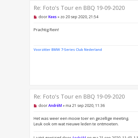
Re: Foto's Tour en BBQ 19-09-2020
O
door
Kees
»
zo 20 sep 2020, 21:54
n
g
e
Prachtig Rein!
l
e
z
e
Voorzitter BMW 7-Series Club Nederland
n
b
e
r
i
c
h
t
Re: Foto's Tour en BBQ 19-09-2020
O
door
AndréM
»
ma 21 sep 2020, 11:36
n
g
e
Het was weer een mooie toer en gezellige meeting.
l
Leuk ook om wat nieuwe leden te ontmoeten.
e
z
e
Laatst gewijzigd door
AndréM
op ma 21 sep 2020, 11:43, 1 k