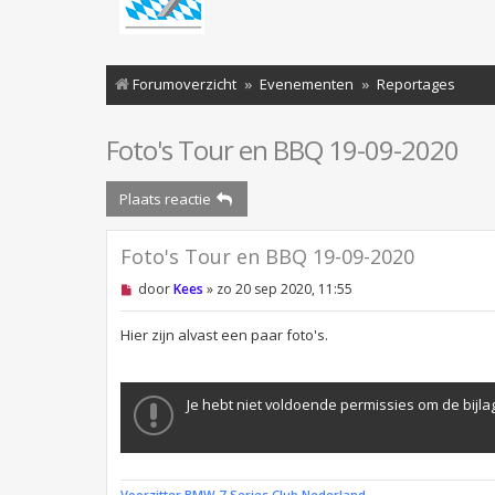
Forumoverzicht
Evenementen
Reportages
Foto's Tour en BBQ 19-09-2020
Plaats reactie
Foto's Tour en BBQ 19-09-2020
O
door
Kees
»
zo 20 sep 2020, 11:55
n
g
e
Hier zijn alvast een paar foto's.
l
e
z
e
Je hebt niet voldoende permissies om de bijlag
n
b
e
r
i
c
Voorzitter BMW 7-Series Club Nederland