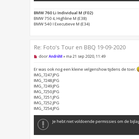
BMW 760 Li Individual M (F02)
BMW 750 iL Highline M (E38)
BMW 540 I Executieve M (E34)
Re: Foto's Tour en BBQ 19-09-2020
O
door
AndréM
»
ma 21 sep 2020, 11:49
n
g
e
Er was ook nog een kleine velgenshow tijdens de toer.
l
IMG_7247.JPG
e
IMG_7248.JPG
z
IMG_7249.JPG
e
n
IMG_7250.JPG
b
IMG_7251.JPG
e
IMG_7252.JPG
r
i
IMG_7254.JPG
c
h
t
Je hebt niet voldoende permissies om de bijlag