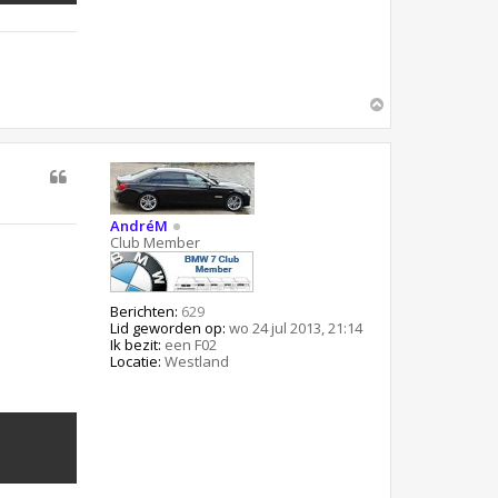
O
m
h
o
o
g
AndréM
Club Member
Berichten:
629
Lid geworden op:
wo 24 jul 2013, 21:14
Ik bezit:
een F02
Locatie:
Westland