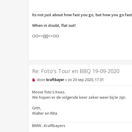
l
e
z
e
Its not just about how fast you go, but how you go fas
n
b
e
When in doubt, flat out!
r
i
OO==[][]==OO
c
h
t
Re: Foto's Tour en BBQ 19-09-2020
O
door
kraftbayer
»
zo 20 sep 2020, 17:31
n
g
e
Mooie foto's Kees.
l
We hopen er de volgende keer zeker weer bij te zijn.
e
z
Grtn,
e
n
Walter en Rita
b
e
r
BMW...Kraftbayers
i