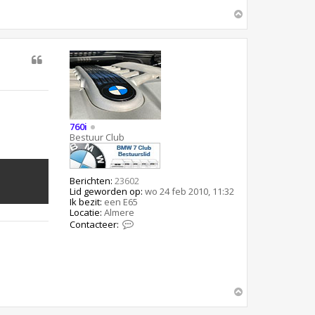
O
m
h
o
o
g
760i
Bestuur Club
Berichten:
23602
Lid geworden op:
wo 24 feb 2010, 11:32
Ik bezit:
een E65
Locatie:
Almere
C
Contacteer:
o
n
t
a
c
t
O
e
m
e