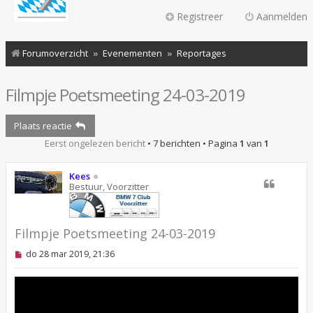
Registreer
Aanmelden
Forumoverzicht
Evenementen
Reportages
Filmpje Poetsmeeting 24-03-2019
Plaats reactie
Eerst ongelezen bericht
• 7 berichten • Pagina
1
van
1
Kees
Bestuur, Voorzitter
Filmpje Poetsmeeting 24-03-2019
O
do 28 mar 2019, 21:36
n
g
e
l
e
z