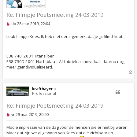
Re: Filmpje Poetsmeeting 24-03-2019
O
do 28 mar 2019, 22:04
n
g
e
Leuk filmpje Kees. Ik heb niet eens gemerkt dat je gefilmd hebt.
l
e
z
e
E38 740i 2001 Titansilber
n
E38 730D 2001 Nachtblau | Af fabriek al individual, daarna nog
b
e
meer geïndividualiseerd.
r
O
i
m
c
h
h
o
t
kraftbayer
o
Professional
g
Re: Filmpje Poetsmeeting 24-03-2019
O
vr 29 mar 2019, 20:00
n
g
e
Mooie impressie van de dag voor de mensen die er niet bij waren.
l
Maar dat zijn we al gewoon van Kees dat die zichtbaar en
e