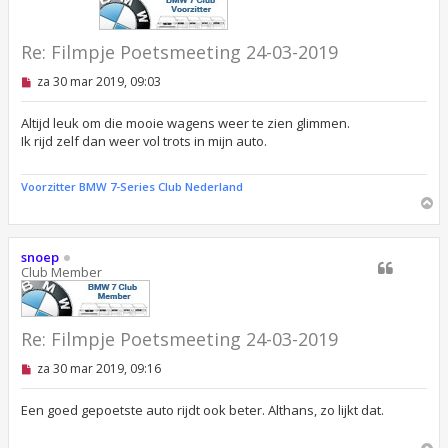
g
i
c
h
t
Re: Filmpje Poetsmeeting 24-03-2019
O
za 30 mar 2019, 09:03
n
g
e
Altijd leuk om die mooie wagens weer te zien glimmen.
l
Ik rijd zelf dan weer vol trots in mijn auto.
e
z
e
Voorzitter BMW 7-Series Club Nederland
n
O
b
m
e
r
h
i
o
snoep
c
o
Club Member
h
g
t
Re: Filmpje Poetsmeeting 24-03-2019
O
za 30 mar 2019, 09:16
n
g
e
Een goed gepoetste auto rijdt ook beter. Althans, zo lijkt dat.
l
e