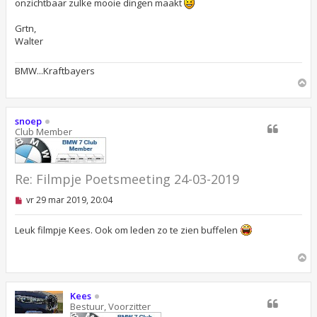
onzichtbaar zulke mooie dingen maakt
z
e
n
Grtn,
b
Walter
e
r
i
BMW...Kraftbayers
c
O
h
m
t
h
o
snoep
o
Club Member
g
Re: Filmpje Poetsmeeting 24-03-2019
O
vr 29 mar 2019, 20:04
n
g
e
Leuk filmpje Kees. Ook om leden zo te zien buffelen
l
e
O
z
e
m
n
h
b
o
Kees
e
o
Bestuur, Voorzitter
r