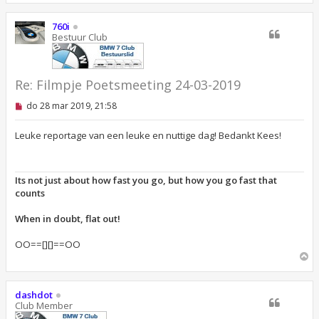
h
o
760i
o
Bestuur Club
g
Re: Filmpje Poetsmeeting 24-03-2019
O
do 28 mar 2019, 21:58
n
g
e
Leuke reportage van een leuke en nuttige dag! Bedankt Kees!
l
e
z
e
Its not just about how fast you go, but how you go fast that
n
counts
b
e
r
When in doubt, flat out!
i
c
OO==[][]==OO
h
t
O
m
h
o
dashdot
o
Club Member
g