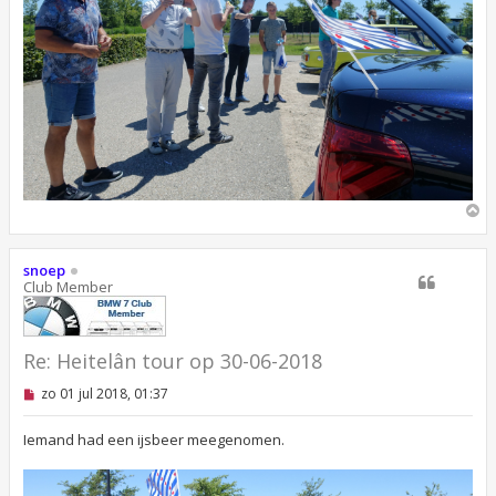
O
m
h
o
snoep
o
Club Member
g
Re: Heitelân tour op 30-06-2018
O
zo 01 jul 2018, 01:37
n
g
e
Iemand had een ijsbeer meegenomen.
l
e
z