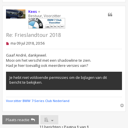
m
h
o
Kees
o
Bestuur, Voorzitter
g
Re: Frieslandtour 2018
O
ma 09 jul 2018, 20:56
n
g
e
Gaaf André, dankjewel.
l
Mooi om het verschil met een shadowline te zien.
e
Had je hier toevallig ook meerdere versies van?
z
e
n
Je hebt niet voldoende permissies om de bijlagen van dit
b
bericht te bekijken.
e
r
i
c
h
Voorzitter BMW 7-Series Club Nederland
t
O
m
h
Plaats reactie
o
o
11 berichten • Pagina
1
van
1