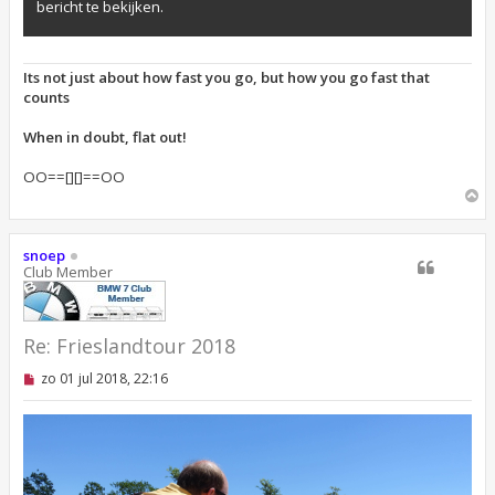
bericht te bekijken.
Its not just about how fast you go, but how you go fast that
counts
When in doubt, flat out!
OO==[][]==OO
O
m
h
o
snoep
o
Club Member
g
Re: Frieslandtour 2018
O
zo 01 jul 2018, 22:16
n
g
e
l
e
z
e