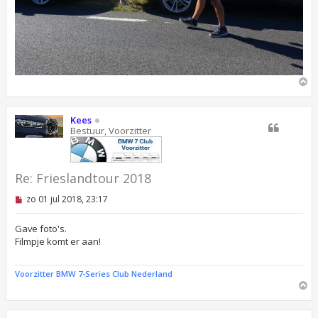
O
m
h
o
Kees
o
Bestuur, Voorzitter
g
Re: Frieslandtour 2018
O
zo 01 jul 2018, 23:17
n
g
e
Gave foto's.
l
Filmpje komt er aan!
e
z
e
Voorzitter BMW 7-Series Club Nederland
n
O
b
m
e
r
h
i