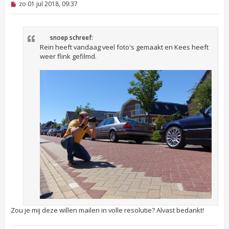
O
zo 01 jul 2018, 09:37
n
g
e
l
snoep schreef:
e
z
Rein heeft vandaag veel foto's gemaakt en Kees heeft
e
weer flink gefilmd.
n
b
e
r
i
c
h
t
Zou je mij deze willen mailen in volle resolutie? Alvast bedankt!