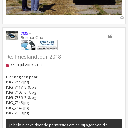
O
m
h
o
760i
o
Bestuur Club
g
Re: Frieslandtour 2018
O
zo 01 jul 2018, 21:08
n
g
e
Hier nog een paar:
l
IMG_7447.jpg
e
IMG_7417_8_9.jpg
z
IMG_7405_6_7.jpg
e
n
IMG_7336_7_8.jpg
b
IMG_7346.jpg
e
IMG_7342.jpg
r
i
IMG_7339.jpg
c
h
t
Je hebt niet voldoende permissies om de bijlagen van dit