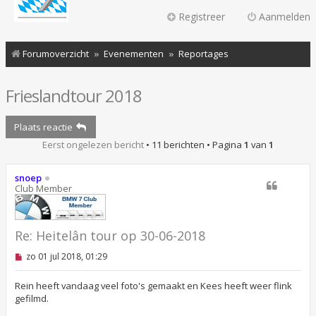
Registreer
Aanmelden
Forumoverzicht
Evenementen
Reportages
Frieslandtour 2018
Plaats reactie
Eerst ongelezen bericht
• 11 berichten • Pagina
1
van
1
snoep
Club Member
Re: Heitelân tour op 30-06-2018
O
zo 01 jul 2018, 01:29
n
g
e
Rein heeft vandaag veel foto's gemaakt en Kees heeft weer flink
l
gefilmd.
e
z