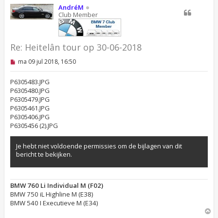
o
AndréM
o
Club Member
g
Re: Heitelân tour op 30-06-2018
O
ma 09 jul 2018, 16:50
n
g
e
P6305483.JPG
l
P6305480.JPG
e
P6305479.JPG
z
P6305461.JPG
e
n
P6305406.JPG
b
P6305456 (2).JPG
e
r
i
Je hebt niet voldoende permissies om de bijlagen van dit
c
bericht te bekijken.
h
t
BMW 760 Li Individual M (F02)
BMW 750 iL Highline M (E38)
BMW 540 I Executieve M (E34)
O