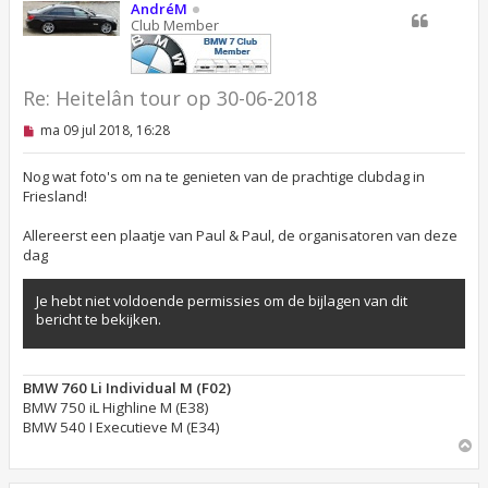
o
AndréM
c
o
Club Member
h
g
t
Re: Heitelân tour op 30-06-2018
O
ma 09 jul 2018, 16:28
n
g
e
Nog wat foto's om na te genieten van de prachtige clubdag in
l
Friesland!
e
z
Allereerst een plaatje van Paul & Paul, de organisatoren van deze
e
n
dag
b
e
r
Je hebt niet voldoende permissies om de bijlagen van dit
i
bericht te bekijken.
c
h
t
BMW 760 Li Individual M (F02)
BMW 750 iL Highline M (E38)
BMW 540 I Executieve M (E34)
O
m
h