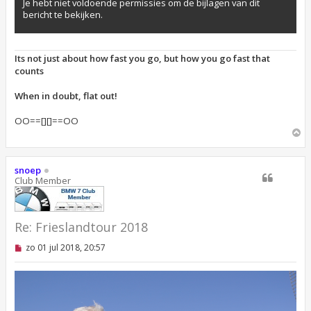
Je hebt niet voldoende permissies om de bijlagen van dit
c
bericht te bekijken.
h
t
Its not just about how fast you go, but how you go fast that
counts
When in doubt, flat out!
OO==[][]==OO
O
m
h
o
snoep
o
Club Member
g
Re: Frieslandtour 2018
O
zo 01 jul 2018, 20:57
n
g
e
l
e
z