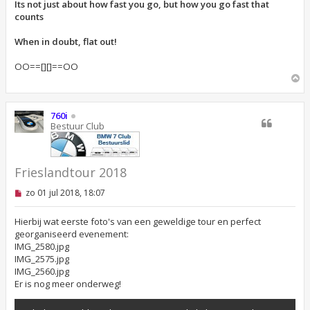
Its not just about how fast you go, but how you go fast that
counts
When in doubt, flat out!
OO==[][]==OO
O
m
h
o
760i
o
Bestuur Club
g
Frieslandtour 2018
O
zo 01 jul 2018, 18:07
n
g
e
Hierbij wat eerste foto's van een geweldige tour en perfect
l
georganiseerd evenement:
e
IMG_2580.jpg
z
IMG_2575.jpg
e
n
IMG_2560.jpg
b
Er is nog meer onderweg!
e
r
i