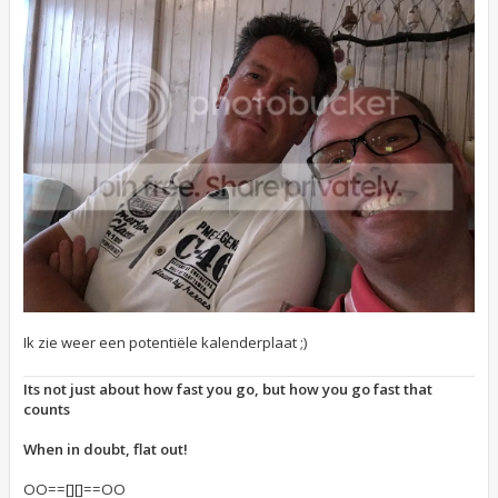
Ik zie weer een potentiële kalenderplaat ;)
Its not just about how fast you go, but how you go fast that
counts
When in doubt, flat out!
OO==[][]==OO