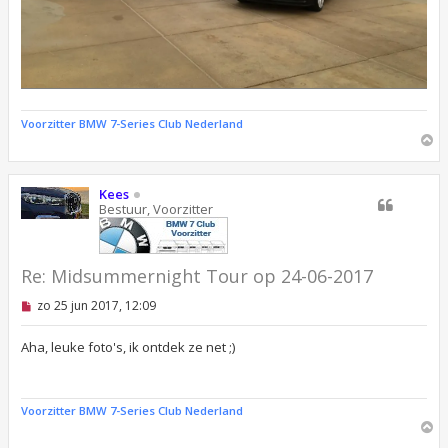
Voorzitter BMW 7-Series Club Nederland
O
m
h
o
Kees
o
Bestuur, Voorzitter
g
Re: Midsummernight Tour op 24-06-2017
O
zo 25 jun 2017, 12:09
n
g
e
Aha, leuke foto's, ik ontdek ze net ;)
l
e
z
e
Voorzitter BMW 7-Series Club Nederland
n
O
b
m
e