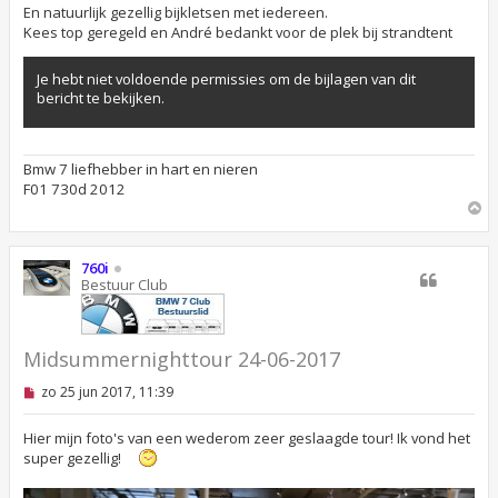
En natuurlijk gezellig bijkletsen met iedereen.
e
n
Kees top geregeld en André bedankt voor de plek bij strandtent
b
e
r
Je hebt niet voldoende permissies om de bijlagen van dit
i
bericht te bekijken.
c
h
t
Bmw 7 liefhebber in hart en nieren
F01 730d 2012
O
m
h
o
760i
o
Bestuur Club
g
Midsummernighttour 24-06-2017
O
zo 25 jun 2017, 11:39
n
g
e
Hier mijn foto's van een wederom zeer geslaagde tour! Ik vond het
l
super gezellig!
e
z