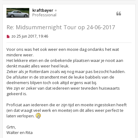
r
h
i
o
kraftbayer
c
o
Professional
h
g
t
Re: Midsummernight Tour op 24-06-2017
O
zo 25 jun 2017, 19:46
n
g
e
Voor ons was het ook weer een mooie dag ondanks het wat
l
mindere weer.
e
Het lekkere eten en de onbekende plaatsen waar je nooit aan
z
denkt maakt alles weer heel leuk.
e
n
Zeker als je Rotterdam zoals wij nog maar pas bezocht hadden.
b
De afsluiter in de strandtent met de leuke babbels van de
e
deelnemers blijven toch ook altijd ergens wat bij.
r
i
We zijn er zeker van dat iedereen weer tevreden huiswaarts
c
gekeerd is.
h
t
Proficiat aan iedereen die er zijn tijd en moeite ingestoken heeft
(en dat vraagt veel werk en moeite) om dit alles weer perfect te
laten verlopen.
Grtn,
Walter en Rita