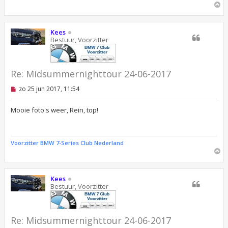
O
m
h
o
Kees
o
Bestuur, Voorzitter
g
Re: Midsummernighttour 24-06-2017
O
zo 25 jun 2017, 11:54
n
g
e
Mooie foto's weer, Rein, top!
l
e
z
e
Voorzitter BMW 7-Series Club Nederland
n
O
b
m
e
r
h
i
o
Kees
c
o
Bestuur, Voorzitter
h
g
t
Re: Midsummernighttour 24-06-2017