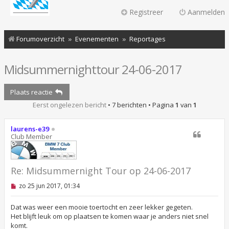
Registreer
Aanmelden
Forumoverzicht
Evenementen
Reportages
Midsummernighttour 24-06-2017
Plaats reactie
Eerst ongelezen bericht
• 7 berichten • Pagina
1
van
1
laurens-e39
Club Member
Re: Midsummernight Tour op 24-06-2017
O
zo 25 jun 2017, 01:34
n
g
e
Dat was weer een mooie toertocht en zeer lekker gegeten.
l
Het blijft leuk om op plaatsen te komen waar je anders niet snel
e
komt.
z