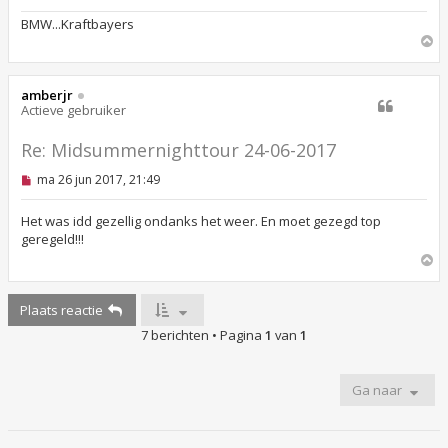
BMW...Kraftbayers
O
m
h
o
amberjr
o
Actieve gebruiker
g
Re: Midsummernighttour 24-06-2017
O
ma 26 jun 2017, 21:49
n
g
e
Het was idd gezellig ondanks het weer. En moet gezegd top
l
geregeld!!!
e
O
z
e
m
n
h
b
Plaats reactie
o
e
o
r
7 berichten • Pagina
1
van
1
g
i
c
h
t
Ga naar