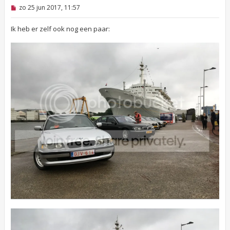
O
zo 25 jun 2017, 11:57
n
g
e
Ik heb er zelf ook nog een paar:
l
e
z
e
n
b
e
r
i
c
h
t