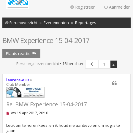
Registreer
Aanmelden
Forumoverzicht
Evenementen
Reportages
BMW Experience 15-04-2017
Plaats reactie
Eerst ongelezen bericht
• 16 berichten
1
2
Vorige
laurens-e39
Club Member
Re: BMW Experience 15-04-2017
O
wo 19 apr 2017, 20:10
n
g
e
Leuk om te horen kees, en ik houd me aanbevolen om nog is te
l
gaan