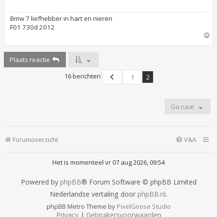
e
z
e
Bmw 7 liefhebber in hart en nieren
n
F01 730d 2012
b
e
O
r
m
i
h
c
Plaats reactie
o
h
o
t
16 berichten
g
1
2
Vorige
Ga naar
Forumoverzicht
V&A
Het is momenteel vr 07 aug 2026, 09:54
Powered by
phpBB
® Forum Software © phpBB Limited
Nederlandse vertaling door
phpBB.nl
.
phpBB Metro Theme by
PixelGoose Studio
Privacy
|
Gebruikersvoorwaarden