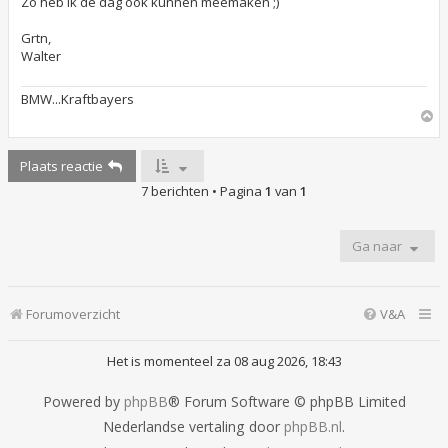
Zo heb ik de dag ook kunnen meemaken ;)
e
z
Grtn,
e
n
Walter
b
e
r
BMW...Kraftbayers
i
O
c
m
h
h
t
Plaats reactie
o
o
7 berichten • Pagina
1
van
1
g
Ga naar
Forumoverzicht
V&A
Het is momenteel za 08 aug 2026, 18:43
Powered by
phpBB
® Forum Software © phpBB Limited
Nederlandse vertaling door
phpBB.nl
.