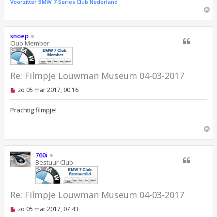
Voorzitter BMW 7-Series Club Nederland
O
m
h
o
snoep
o
Club Member
g
Re: ‪Filmpje Louwman Museum 04-03-2017
O
zo 05 mar 2017, 00:16
n
g
e
Prachtig filmpje!
l
e
O
z
e
m
n
h
b
o
760i
e
o
Bestuur Club
r
g
i
c
h
t
Re: ‪Filmpje Louwman Museum 04-03-2017
O
zo 05 mar 2017, 07:43
n