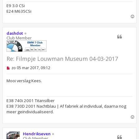
e
E9 3.0 CSi
n
E24 M635CSi
b
e
O
r
m
i
h
c
o
dashdot
h
o
Club Member
t
g
Re: ‪Filmpje Louwman Museum 04-03-2017
O
zo 05 mar 2017, 09:12
n
g
e
Mooi verslag Kees.
l
e
z
e
E38 740i 2001 Titansilber
n
E38 730D 2001 Nachtblau | Af fabriek al individual, daarna nog
b
e
meer geïndividualiseerd.
r
O
i
m
c
h
h
o
t
Hendrikseven
o
Club Member