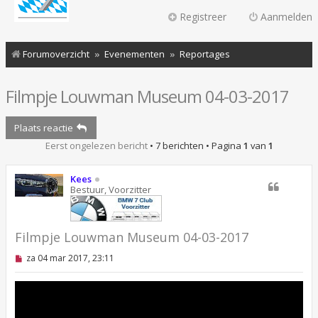
Registreer
Aanmelden
Forumoverzicht
Evenementen
Reportages
‪Filmpje Louwman Museum 04-03-2017
Plaats reactie
Eerst ongelezen bericht
• 7 berichten • Pagina
1
van
1
Kees
Bestuur, Voorzitter
‪Filmpje Louwman Museum 04-03-2017
O
za 04 mar 2017, 23:11
n
g
e
l
e
z