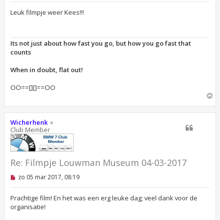
g
e
Leuk filmpje weer Kees!!!
l
e
z
e
Its not just about how fast you go, but how you go fast that
n
counts
b
e
r
When in doubt, flat out!
i
c
OO==[][]==OO
h
t
O
m
h
o
Wicherhenk
o
Club Member
g
Re: ‪Filmpje Louwman Museum 04-03-2017
O
zo 05 mar 2017, 08:19
n
g
e
Prachtige film! En het was een erg leuke dag; veel dank voor de
l
organisatie!
e
z