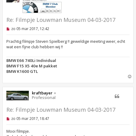
g
Re: ‪Filmpje Louwman Museum 04-03-2017
O
zo 05 mar 2017, 12:42
n
g
e
Prachtig filmpje Steven Spielberg !! geweldige meeting weer, echt
l
wat een fijne club hebben wij !!
e
z
e
BMW E66 740Li Individual
n
BMW F15 X5 40e M pakket
b
e
BMW K1600 GTL
r
O
i
m
c
h
h
o
t
kraftbayer
o
Professional
g
Re: ‪Filmpje Louwman Museum 04-03-2017
O
zo 05 mar 2017, 18:47
n
g
e
Mooi filmpje.
l