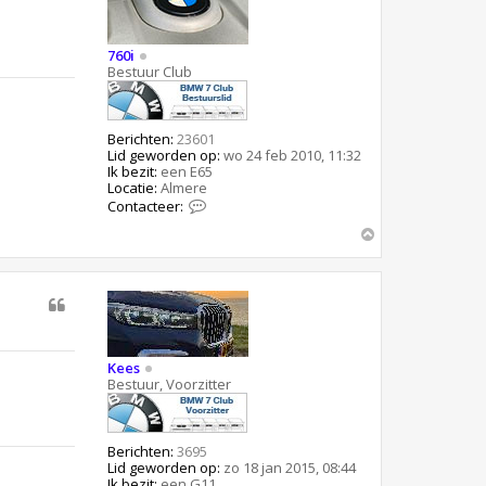
K
e
e
760i
s
Bestuur Club
Berichten:
23601
Lid geworden op:
wo 24 feb 2010, 11:32
Ik bezit:
een E65
Locatie:
Almere
C
Contacteer:
o
O
n
t
m
a
h
c
o
t
o
e
g
e
r
7
Kees
6
Bestuur, Voorzitter
0
i
Berichten:
3695
Lid geworden op:
zo 18 jan 2015, 08:44
Ik bezit:
een G11