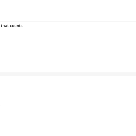
t that counts
.