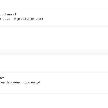
nooohman!!!
p...om mijn e23 uit te laten!
MW.
en dat neemt nog even tijd.