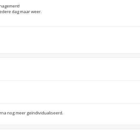
management!
 iedere dag maar weer.
arna nog meer geïndividualiseerd.