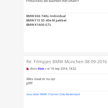
e
Prima Kees we wachten met smart !!
l
e
z
e
BMW E66 740Li Individual
n
BMW F15 X5 40e M pakket
b
e
BMW K1600 GTL
r
i
c
h
t
Re: Filmpjes BMW München 08-09-2016
O
door
Kees
»
vr 16 sep 2016, 18:32
n
g
e
Alles staat er nu op!
l
pffff
e
z
e
Voorzitter BMW 7-Series Club Nederland
n
b
e
r