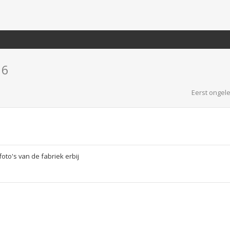
16
Eerst ongele
to's van de fabriek erbij