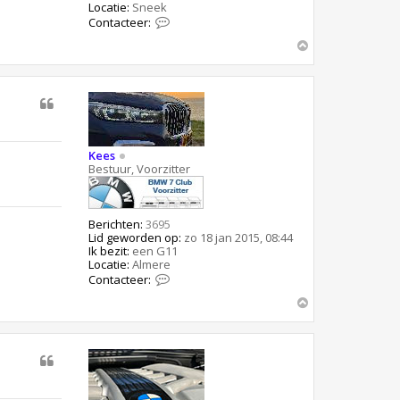
Locatie:
Sneek
C
Contacteer:
o
O
n
t
m
a
h
c
o
t
o
e
g
e
r
H
Kees
e
Bestuur, Voorzitter
n
d
r
i
Berichten:
3695
k
Lid geworden op:
zo 18 jan 2015, 08:44
s
Ik bezit:
een G11
e
Locatie:
Almere
v
C
Contacteer:
e
o
n
O
n
t
m
a
h
c
o
t
o
e
g
e
r