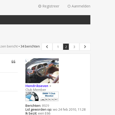
Registreer
Aanmelden
zen bericht
• 34 berichten
1
2
3
Vorige
Volgende
Hendrikseven
Club Member
Berichten:
8929
Lid geworden op:
wo 24 feb 2010, 11:28
Ik bezit:
een E66