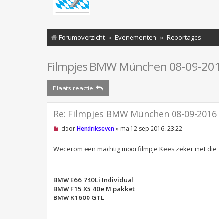
Forumoverzicht
Evenementen
Reportages
Filmpjes BMW München 08-09-20
Plaats reactie
Re: Filmpjes BMW München 08-09-2016
O
door
Hendrikseven
»
ma 12 sep 2016, 23:22
n
g
e
Wederom een machtig mooi filmpje Kees zeker met die fo
l
e
z
e
BMW E66 740Li Individual
n
BMW F15 X5 40e M pakket
b
e
BMW K1600 GTL
r
i
c