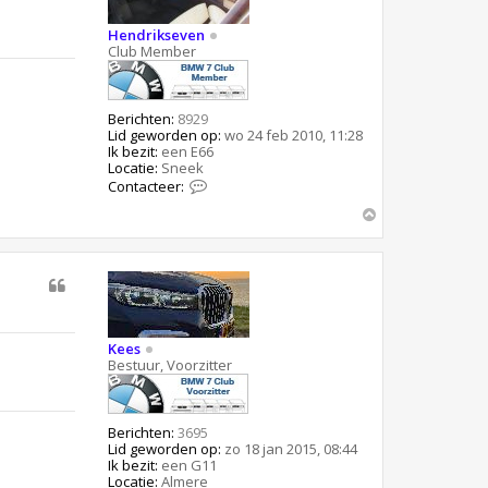
e
e
Hendrikseven
s
Club Member
Berichten:
8929
Lid geworden op:
wo 24 feb 2010, 11:28
Ik bezit:
een E66
Locatie:
Sneek
C
Contacteer:
o
O
n
t
m
a
h
c
o
t
o
e
g
e
r
H
Kees
e
Bestuur, Voorzitter
n
d
r
i
Berichten:
3695
k
Lid geworden op:
zo 18 jan 2015, 08:44
s
Ik bezit:
een G11
e
Locatie:
Almere