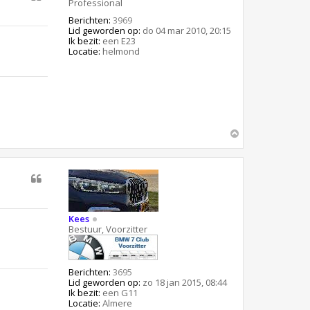
e
Professional
g
e
Berichten:
3969
r
Lid geworden op:
do 04 mar 2010, 20:15
d
Ik bezit:
een E23
a
Locatie:
helmond
s
h
d
o
t
O
m
h
o
o
g
Kees
Bestuur, Voorzitter
Berichten:
3695
Lid geworden op:
zo 18 jan 2015, 08:44
Ik bezit:
een G11
Locatie:
Almere