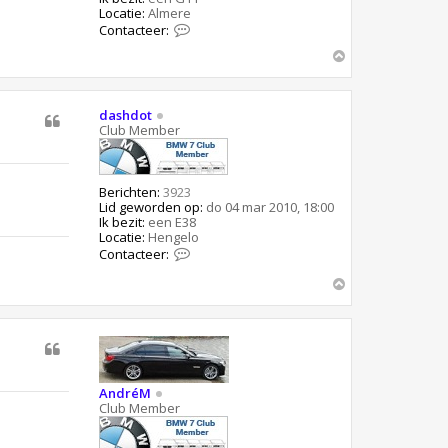
Locatie:
Almere
C
Contacteer:
o
O
n
t
m
a
h
c
o
dashdot
t
o
Club Member
e
g
e
r
K
Berichten:
3923
e
Lid geworden op:
e
do 04 mar 2010, 18:00
Ik bezit:
een E38
s
Locatie:
Hengelo
C
Contacteer:
o
n
O
t
m
a
h
c
o
t
o
e
g
e
r
AndréM
d
Club Member
a
s
h