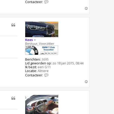
C
Contacteer:
o
O
n
t
m
a
h
c
o
t
o
e
g
e
r
K
Kees
e
Bestuur, Voorzitter
e
s
Berichten:
3695
Lid geworden op:
zo 18 jan 2015, 08:44
Ik bezit:
een G11
Locatie:
Almere
C
Contacteer:
o
O
n
t
m
a
h
c
o
t
o
e
g
e
r
K