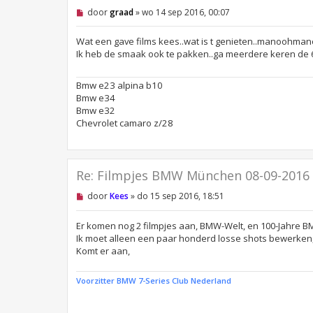
O
door
graad
»
wo 14 sep 2016, 00:07
n
g
e
Wat een gave films kees..wat is t genieten..manoohma
l
Ik heb de smaak ook te pakken..ga meerdere keren de 61o
e
z
e
Bmw e23 alpina b10
n
Bmw e34
b
e
Bmw e32
r
Chevrolet camaro z/28
i
c
h
t
Re: Filmpjes BMW München 08-09-2016
O
door
Kees
»
do 15 sep 2016, 18:51
n
g
e
Er komen nog 2 filmpjes aan, BMW-Welt, en 100-Jahre B
l
Ik moet alleen een paar honderd losse shots bewerken, 
e
Komt er aan,
z
e
n
Voorzitter BMW 7-Series Club Nederland
b
e
r
i