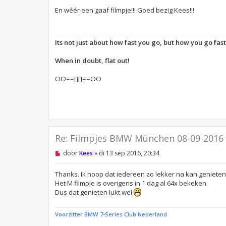
g
e
En wéér een gaaf filmpje!!! Goed bezig Kees!!!
l
e
z
e
Its not just about how fast you go, but how you go fas
n
b
e
When in doubt, flat out!
r
i
OO==[][]==OO
c
h
t
Re: Filmpjes BMW München 08-09-2016
O
door
Kees
»
di 13 sep 2016, 20:34
n
g
e
Thanks. Ik hoop dat iedereen zo lekker na kan genieten
l
Het M filmpje is overigens in 1 dag al 64x bekeken.
e
Dus dat genieten lukt wel
z
e
n
Voorzitter BMW 7-Series Club Nederland
b
e