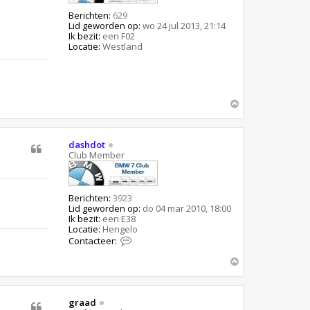
d
Berichten:
629
o
Lid geworden op:
wo 24 jul 2013, 21:14
t
Ik bezit:
een F02
Locatie:
Westland
O
m
h
o
dashdot
o
Club Member
g
Berichten:
3923
Lid geworden op:
do 04 mar 2010, 18:00
Ik bezit:
een E38
Locatie:
Hengelo
C
Contacteer:
o
n
O
t
m
a
h
c
o
t
graad
o