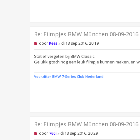
h
t
Re: Filmpjes BMW München 08-09-2016
O
door
Kees
»
di 13 sep 2016, 20:19
n
g
e
Statief vergeten bij BMW Classic.
l
Gelukkig toch nog een leuk filmpje kunnen maken, en 
e
z
e
Voorzitter BMW 7-Series Club Nederland
n
b
e
r
i
c
h
t
Re: Filmpjes BMW München 08-09-2016
O
door
760i
»
di 13 sep 2016, 20:29
n