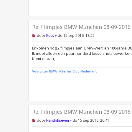
c
h
t
Re: Filmpjes BMW München 08-09-2016
O
door
Kees
»
do 15 sep 2016, 18:52
n
g
e
Er komen nog 2 filmpjes aan, BMW-Welt, en 100-Jahre B
l
Ik moet alleen een paar honderd losse shots bewerken, 
e
Komt er aan,
z
e
n
Voorzitter BMW 7-Series Club Nederland
b
e
r
i
c
h
t
Re: Filmpjes BMW München 08-09-2016
O
door
Hendrikseven
»
do 15 sep 2016, 20:41
n
g