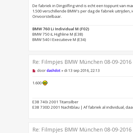
z
De fabriek in Dingolfing vind is echt een toppunt van 
e
n
1.500 verschillende BMW's per dag de fabriek uitrijden,
b
Onvoorstelbaar.
e
r
i
BMW 760 Li Individual M (F02)
c
BMW 750 iL Highline M (E38)
h
t
BMW 540 I Executieve M (E34)
Re: Filmpjes BMW München 08-09-2016
O
door
dashdot
»
di 13 sep 2016, 22:13
n
g
e
1.600
l
e
z
e
E38 740i 2001 Titansilber
n
E38 730D 2001 Nachtblau | Af fabriek al individual, da
b
e
r
i
c
Re: Filmpjes BMW München 08-09-2016
h
t