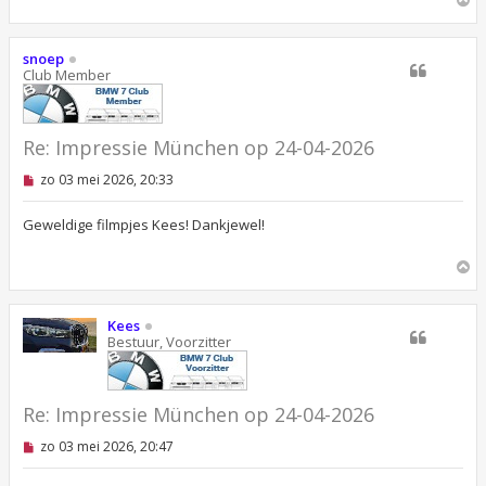
m
h
o
snoep
o
Club Member
g
Re: Impressie München op 24-04-2026
O
zo 03 mei 2026, 20:33
n
g
e
Geweldige filmpjes Kees! Dankjewel!
l
e
O
z
e
m
n
h
b
o
Kees
e
o
Bestuur, Voorzitter
r
g
i
c
h
t
Re: Impressie München op 24-04-2026
O
zo 03 mei 2026, 20:47
n
g