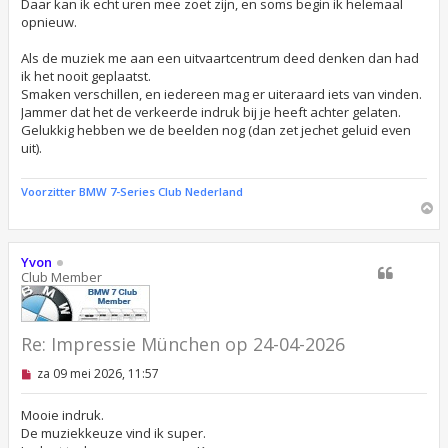
Daar kan ik echt uren mee zoet zijn, en soms begin ik helemaal
e
n
opnieuw.
b
e
Als de muziek me aan een uitvaartcentrum deed denken dan had
r
i
ik het nooit geplaatst.
c
Smaken verschillen, en iedereen mag er uiteraard iets van vinden.
h
Jammer dat het de verkeerde indruk bij je heeft achter gelaten.
t
Gelukkig hebben we de beelden nog (dan zet jechet geluid even
uit).
Voorzitter BMW 7-Series Club Nederland
O
m
h
o
Yvon
o
Club Member
g
Re: Impressie München op 24-04-2026
O
za 09 mei 2026, 11:57
n
g
e
Mooie indruk.
l
De muziekkeuze vind ik super.
e