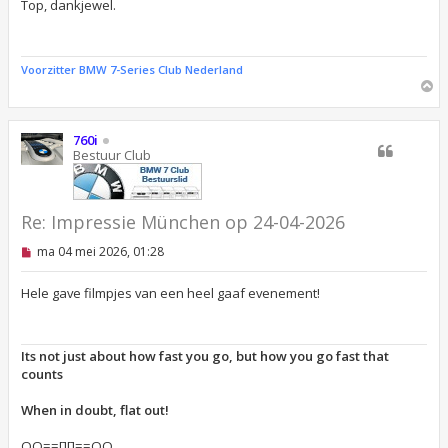
e
Top, dankjewel.
l
e
z
e
Voorzitter BMW 7-Series Club Nederland
n
O
b
m
e
r
h
i
o
760i
c
o
Bestuur Club
h
g
t
Re: Impressie München op 24-04-2026
O
ma 04 mei 2026, 01:28
n
g
e
Hele gave filmpjes van een heel gaaf evenement!
l
e
z
e
Its not just about how fast you go, but how you go fast that
n
counts
b
e
r
When in doubt, flat out!
i
c
OO==[][]==OO
h