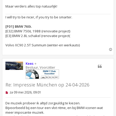
e
n
Maar verders alles top natuurlijk!
b
e
r
I will try to be nicer, if you try to be smarter.
i
c
[F01] BMW 760i.
h
t
[E32] BMW 750iL 1988 (renovatie project)
[E3] BMW 2.8L schakel (renovatie project(
Volvo XC90 2.5T Summum (winter-en werkauto)
O
m
h
o
Kees
o
Bestuur, Voorzitter
g
Re: Impressie München op 24-04-2026
O
za 09 mei 2026, 09:01
n
g
e
De muziek probeer ik altijd zorgvuldig te kiezen.
l
Bijvoorbeeld bij een tour een vlot ritme, en bij BMW-iconen wat
e
meer imposante muziek.
z