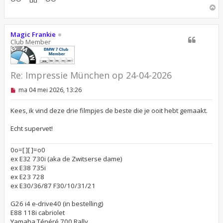
t
O
m
h
o
Magic Frankie
o
Club Member
g
Re: Impressie München op 24-04-2026
O
ma 04 mei 2026, 13:26
n
g
e
Kees, ik vind deze drie filmpjes de beste die je ooit hebt gemaakt.
l
e
Echt supervet!
z
e
n
0o=[ ][ ]=o0
b
ex E32 730i (aka de Zwitserse dame)
e
r
ex E38 735i
i
ex E23 728
c
ex E30/36/87 F30/10/31/21
h
t
G26 i4 e-drive40 (in bestelling)
E88 118i cabriolet
Yamaha Ténéré 700 Rally