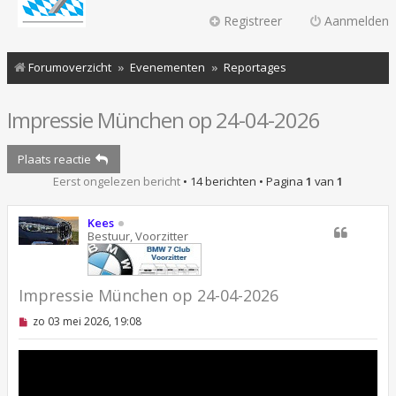
Registreer
Aanmelden
Forumoverzicht
Evenementen
Reportages
Impressie München op 24-04-2026
Plaats reactie
Eerst ongelezen bericht
• 14 berichten • Pagina
1
van
1
Kees
Bestuur, Voorzitter
Impressie München op 24-04-2026
O
zo 03 mei 2026, 19:08
n
g
e
l
e
z