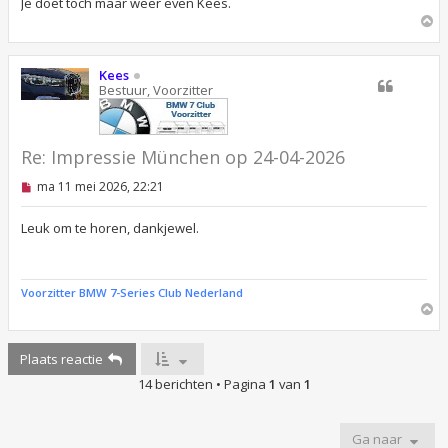
Je doet toch maar weer even Kees.
z
O
e
n
m
b
h
e
o
Kees
r
o
Bestuur, Voorzitter
i
g
c
h
t
Re: Impressie München op 24-04-2026
O
ma 11 mei 2026, 22:21
n
g
e
Leuk om te horen, dankjewel.
l
e
z
e
Voorzitter BMW 7-Series Club Nederland
n
O
b
m
e
r
h
i
Plaats reactie
o
c
o
h
14 berichten • Pagina
1
van
1
g
t
Ga naar