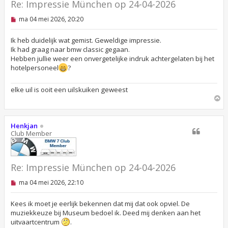
Re: Impressie München op 24-04-2026
O
ma 04 mei 2026, 20:20
n
g
e
Ik heb duidelijk wat gemist. Geweldige impressie.
l
Ik had graag naar bmw classic gegaan.
e
Hebben jullie weer een onvergetelijke indruk achtergelaten bij het
z
hotelpersoneel
?
e
n
b
elke uil is ooit een uilskuiken geweest
e
r
O
i
m
c
h
h
o
Henkjan
t
o
Club Member
g
Re: Impressie München op 24-04-2026
O
ma 04 mei 2026, 22:10
n
g
e
Kees ik moet je eerlijk bekennen dat mij dat ook opviel. De
l
muziekkeuze bij Museum bedoel ik. Deed mij denken aan het
e
uitvaartcentrum
.
z