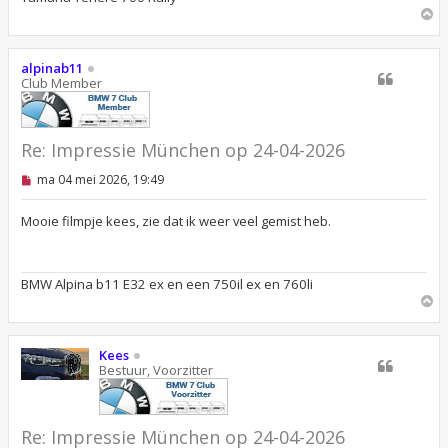
O
m
h
o
alpinab11
o
Club Member
g
Re: Impressie München op 24-04-2026
O
ma 04 mei 2026, 19:49
n
g
e
Mooie filmpje kees, zie dat ik weer veel gemist heb.
l
e
z
e
BMW Alpina b11 E32 ex en een 750il ex en 760li
n
O
b
m
e
r
h
i
o
Kees
c
o
Bestuur, Voorzitter
h
g
t
Re: Impressie München op 24-04-2026