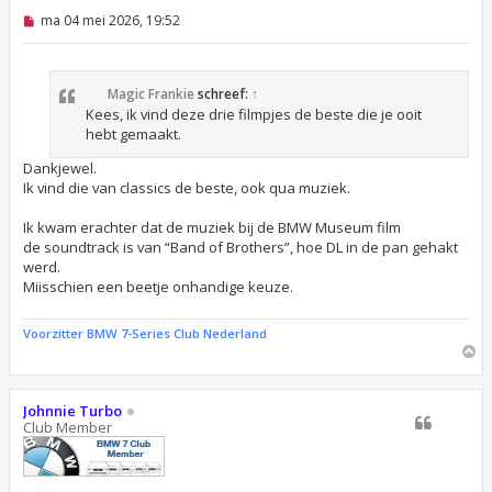
O
ma 04 mei 2026, 19:52
n
g
e
l
Magic Frankie
schreef:
↑
e
z
Kees, ik vind deze drie filmpjes de beste die je ooit
e
hebt gemaakt.
n
b
Dankjewel.
e
Ik vind die van classics de beste, ook qua muziek.
r
i
c
Ik kwam erachter dat de muziek bij de BMW Museum film
h
de soundtrack is van “Band of Brothers”, hoe DL in de pan gehakt
t
werd.
Miisschien een beetje onhandige keuze.
Voorzitter BMW 7-Series Club Nederland
O
m
h
o
Johnnie Turbo
o
Club Member
g