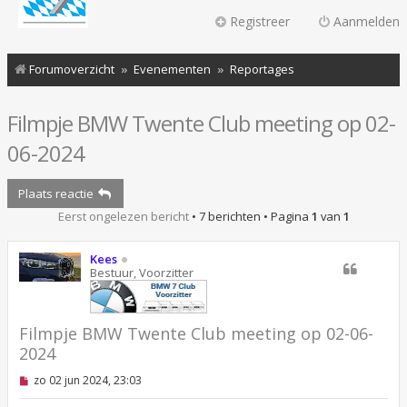
Registreer
Aanmelden
Forumoverzicht
Evenementen
Reportages
Filmpje BMW Twente Club meeting op 02-
06-2024
Plaats reactie
Eerst ongelezen bericht
• 7 berichten • Pagina
1
van
1
Kees
Bestuur, Voorzitter
Filmpje BMW Twente Club meeting op 02-06-
2024
O
zo 02 jun 2024, 23:03
n
g