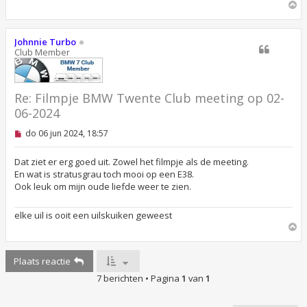
r
O
i
m
c
h
h
o
Johnnie Turbo
t
o
Club Member
g
Re: Filmpje BMW Twente Club meeting op 02-
06-2024
O
do 06 jun 2024, 18:57
n
g
e
Dat ziet er erg goed uit. Zowel het filmpje als de meeting.
l
En wat is stratusgrau toch mooi op een E38.
e
Ook leuk om mijn oude liefde weer te zien.
z
e
n
elke uil is ooit een uilskuiken geweest
b
O
e
r
m
i
h
c
Plaats reactie
o
h
o
t
7 berichten • Pagina
1
van
1
g