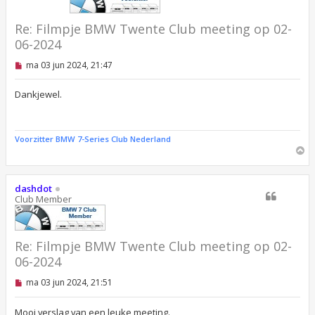
Re: Filmpje BMW Twente Club meeting op 02-
06-2024
O
ma 03 jun 2024, 21:47
n
g
e
Dankjewel.
l
e
z
e
Voorzitter BMW 7-Series Club Nederland
n
O
b
m
e
r
h
i
o
dashdot
c
o
Club Member
h
g
t
Re: Filmpje BMW Twente Club meeting op 02-
06-2024
O
ma 03 jun 2024, 21:51
n
g
e
Mooi verslag van een leuke meeting.