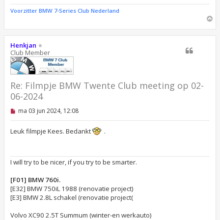
Voorzitter BMW 7-Series Club Nederland
O
m
h
o
Henkjan
o
Club Member
g
Re: Filmpje BMW Twente Club meeting op 02-
06-2024
O
ma 03 jun 2024, 12:08
n
g
e
Leuk filmpje Kees. Bedankt
.
l
e
z
e
I will try to be nicer, if you try to be smarter.
n
b
e
[F01] BMW 760i.
r
[E32] BMW 750iL 1988 (renovatie project)
i
[E3] BMW 2.8L schakel (renovatie project(
c
h
t
Volvo XC90 2.5T Summum (winter-en werkauto)