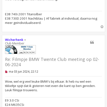
l
e
z
e
E38 740i 2001 Titansilber
n
E38 730D 2001 Nachtblau | Af fabriek al individual, daarna nog
b
e
meer geïndividualiseerd.
r
O
i
m
c
h
h
o
t
Wicherhenk
o
Club Member
g
Re: Filmpje BMW Twente Club meeting op 02-
06-2024
O
ma 03 jun 2024, 22:12
n
g
e
Wow, wel erg veel leuke BMW's bij elkaar. Ik heb nu wel een
l
tikkeltje spijt dat ik gisteren niet even die kant op ben gereden.
e
Leuk filmpje trouwens.
z
e
n
E9 3.0 CSi
b
E24 M635CSi
e