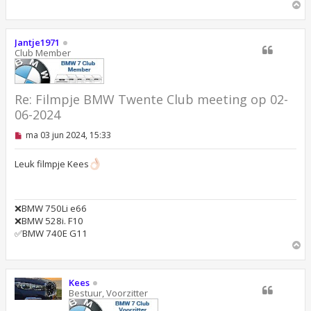
O
m
h
o
Jantje1971
o
Club Member
g
Re: Filmpje BMW Twente Club meeting op 02-
06-2024
O
ma 03 jun 2024, 15:33
n
g
e
Leuk filmpje Kees
l
e
z
e
❌BMW 750Li e66
n
❌BMW 528i. F10
b
e
✅BMW 740E G11
r
O
i
m
c
h
h
o
t
Kees
o
Bestuur, Voorzitter
g