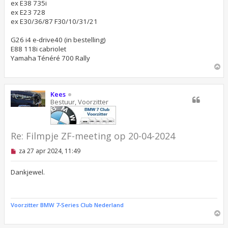
e
ex E38 735i
r
ex E23 728
i
ex E30/36/87 F30/10/31/21
c
h
t
G26 i4 e-drive40 (in bestelling)
E88 118i cabriolet
Yamaha Ténéré 700 Rally
O
m
h
o
Kees
o
Bestuur, Voorzitter
g
Re: Filmpje ZF-meeting op 20-04-2024
O
za 27 apr 2024, 11:49
n
g
e
Dankjewel.
l
e
z
e
Voorzitter BMW 7-Series Club Nederland
n
O
b
m
e