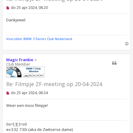
O
do 25 apr 2024, 08:20
n
g
e
Dankjewel.
l
e
z
e
Voorzitter BMW 7-Series Club Nederland
n
O
b
m
e
r
h
i
o
Magic Frankie
c
o
Club Member
h
g
t
Re: Filmpje ZF-meeting op 20-04-2024
O
do 25 apr 2024, 08:34
n
g
e
Weer een mooi filmpje!
l
e
z
e
0o=[ ][ ]=o0
n
ex E32 730i (aka de Zwitserse dame)
b