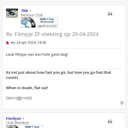
h
o
760i
o
Bestuur Club
g
Re: Filmpje ZF-meeting op 20-04-2024
O
wo 24 apr 2024, 18:45
n
g
e
Leuk filmpje van een hele gave dag!
l
e
z
e
Its not just about how fast you go, but how you go fast that
n
counts
b
e
r
When in doubt, flat out!
i
c
OO==[][]==OO
h
t
O
m
h
o
Henkjan
o
Club Member
g