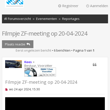
Registreer
Aanmelden
Forumoverzicht
Evenementen
Reportages
Filmpje ZF-meeting op 20-04-2024
Plaats reactie
Eerst ongelezen bericht
• 6 berichten • Pagina
1
van
1
Kees
Bestuur, Voorzitter
Filmpje ZF-meeting op 20-04-2024
O
wo 24 apr 2024, 15:30
n
g
e
l
e
z