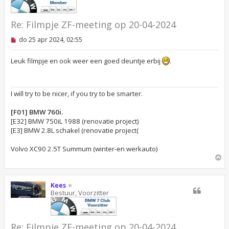
Re: Filmpje ZF-meeting op 20-04-2024
O
do 25 apr 2024, 02:55
n
g
e
Leuk filmpje en ook weer een goed deuntje erbij
.
l
e
z
e
I will try to be nicer, if you try to be smarter.
n
b
e
[F01] BMW 760i.
r
[E32] BMW 750iL 1988 (renovatie project)
i
[E3] BMW 2.8L schakel (renovatie project(
c
h
t
Volvo XC90 2.5T Summum (winter-en werkauto)
O
m
h
o
Kees
o
Bestuur, Voorzitter
g
Re: Filmpje ZF-meeting op 20-04-2024