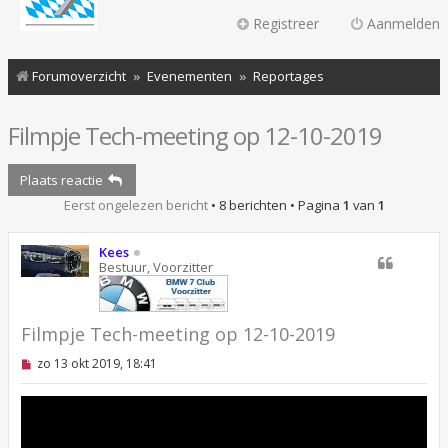
Registreer
Aanmelden
Forumoverzicht
Evenementen
Reportages
Filmpje Tech-meeting op 12-10-2019
Plaats reactie
Eerst ongelezen bericht
• 8 berichten • Pagina
1
van
1
Kees
Bestuur, Voorzitter
Filmpje Tech-meeting op 12-10-2019
O
zo 13 okt 2019, 18:41
n
g
e
l
e
z