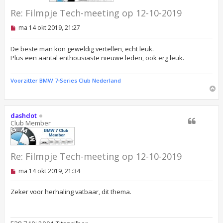
Re: Filmpje Tech-meeting op 12-10-2019
O
ma 14 okt 2019, 21:27
n
g
e
De beste man kon geweldig vertellen, echt leuk.
l
Plus een aantal enthousiaste nieuwe leden, ook erg leuk.
e
z
e
Voorzitter BMW 7-Series Club Nederland
n
O
b
m
e
r
h
i
o
dashdot
c
o
Club Member
h
g
t
Re: Filmpje Tech-meeting op 12-10-2019
O
ma 14 okt 2019, 21:34
n
g
e
Zeker voor herhaling vatbaar, dit thema.
l
e
z
e