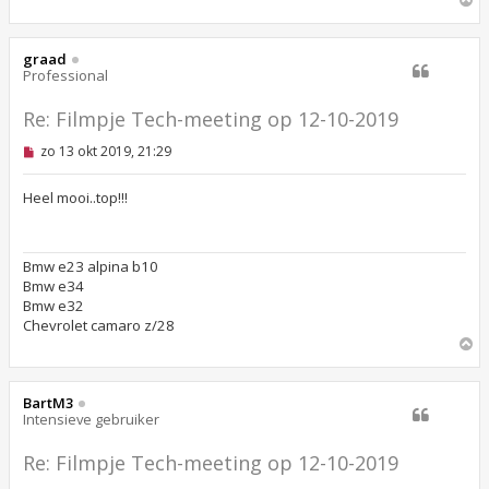
m
h
o
graad
o
Professional
g
Re: Filmpje Tech-meeting op 12-10-2019
O
zo 13 okt 2019, 21:29
n
g
e
Heel mooi..top!!!
l
e
z
e
Bmw e23 alpina b10
n
Bmw e34
b
e
Bmw e32
r
Chevrolet camaro z/28
i
O
c
m
h
t
h
o
BartM3
o
Intensieve gebruiker
g
Re: Filmpje Tech-meeting op 12-10-2019