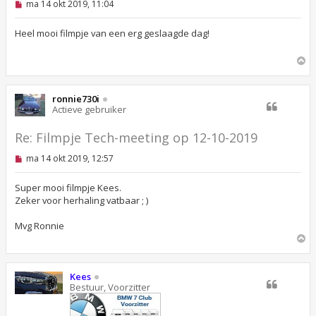
O
ma 14 okt 2019, 11:04
n
g
e
Heel mooi filmpje van een erg geslaagde dag!
l
e
O
z
e
m
n
h
b
o
ronnie730i
e
o
Actieve gebruiker
r
g
i
c
Re: Filmpje Tech-meeting op 12-10-2019
h
t
O
ma 14 okt 2019, 12:57
n
g
e
Super mooi filmpje Kees.
l
Zeker voor herhaling vatbaar ; )
e
z
Mvg Ronnie
e
n
O
b
m
e
h
r
o
i
Kees
c
o
Bestuur, Voorzitter
h
g
t