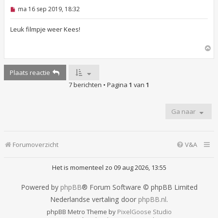
O
ma 16 sep 2019, 18:32
n
g
e
Leuk filmpje weer Kees!
l
e
O
z
e
m
n
h
b
Plaats reactie
o
e
o
r
7 berichten • Pagina
1
van
1
g
i
c
h
t
Ga naar
Forumoverzicht
V&A
Het is momenteel zo 09 aug 2026, 13:55
Powered by
phpBB
® Forum Software © phpBB Limited
Nederlandse vertaling door
phpBB.nl
.
phpBB Metro Theme by
PixelGoose Studio