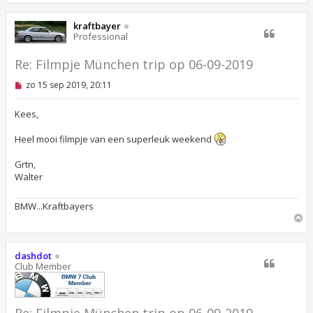
h
o
kraftbayer
o
Professional
g
Re: Filmpje München trip op 06-09-2019
O
zo 15 sep 2019, 20:11
n
g
e
Kees,
l
e
Heel mooi filmpje van een superleuk weekend
z
e
n
Grtn,
b
Walter
e
r
i
BMW...Kraftbayers
c
O
h
m
t
h
o
dashdot
o
Club Member
g