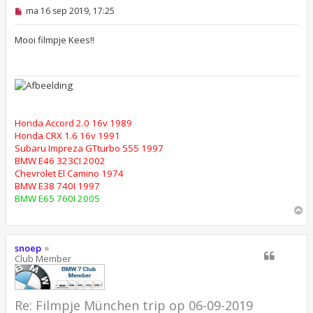
O
ma 16 sep 2019, 17:25
n
g
e
Mooi filmpje Kees!!
l
e
z
e
n
b
e
r
Honda Accord 2.0 16v 1989
i
Honda CRX 1.6 16v 1991
c
h
Subaru Impreza GTturbo 555 1997
t
BMW E46 323CI 2002
Chevrolet El Camino 1974
BMW E38 740I 1997
BMW E65 760I 2005
O
m
h
o
snoep
o
Club Member
g
Re: Filmpje München trip op 06-09-2019