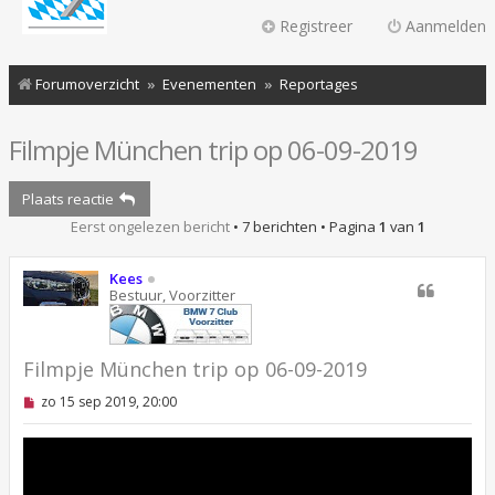
Registreer
Aanmelden
Forumoverzicht
Evenementen
Reportages
Filmpje München trip op 06-09-2019
Plaats reactie
Eerst ongelezen bericht
• 7 berichten • Pagina
1
van
1
Kees
Bestuur, Voorzitter
Filmpje München trip op 06-09-2019
O
zo 15 sep 2019, 20:00
n
g
e
l
e
z