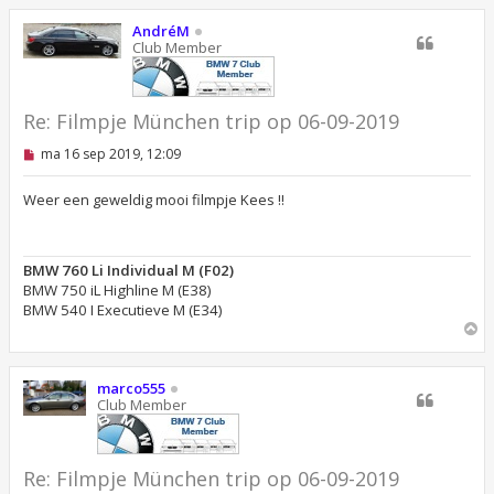
b
h
e
o
AndréM
r
o
Club Member
i
g
c
h
t
Re: Filmpje München trip op 06-09-2019
O
ma 16 sep 2019, 12:09
n
g
e
Weer een geweldig mooi filmpje Kees !!
l
e
z
e
BMW 760 Li Individual M (F02)
n
BMW 750 iL Highline M (E38)
b
e
BMW 540 I Executieve M (E34)
r
O
i
m
c
h
h
o
t
marco555
o
Club Member
g
Re: Filmpje München trip op 06-09-2019