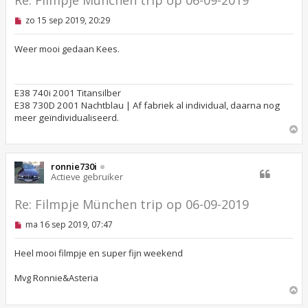
Re: Filmpje München trip op 06-09-2019
O
zo 15 sep 2019, 20:29
n
g
e
Weer mooi gedaan Kees.
l
e
z
e
E38 740i 2001 Titansilber
n
E38 730D 2001 Nachtblau | Af fabriek al individual, daarna nog
b
e
meer geïndividualiseerd.
r
O
i
m
c
h
h
o
t
ronnie730i
o
Actieve gebruiker
g
Re: Filmpje München trip op 06-09-2019
O
ma 16 sep 2019, 07:47
n
g
e
Heel mooi filmpje en super fijn weekend
l
e
Mvg Ronnie&Asteria
z
O
e
n
m