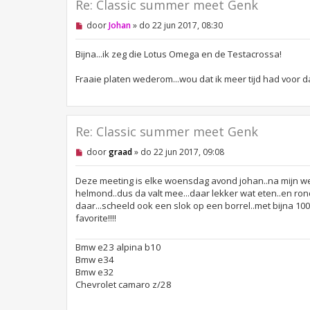
Re: Classic summer meet Genk
O
door
Johan
»
do 22 jun 2017, 08:30
n
g
e
Bijna...ik zeg die Lotus Omega en de Testacrossa!
l
e
Fraaie platen wederom...wou dat ik meer tijd had voor d
z
e
n
b
e
Re: Classic summer meet Genk
r
i
c
O
door
graad
»
do 22 jun 2017, 09:08
h
n
t
g
e
Deze meeting is elke woensdag avond johan..na mijn werk
l
helmond..dus da valt mee...daar lekker wat eten..en rond
e
daar...scheeld ook een slok op een borrel..met bijna 100
z
favorite!!!!
e
n
b
Bmw e23 alpina b10
e
r
Bmw e34
i
Bmw e32
c
Chevrolet camaro z/28
h
t