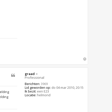
O
m
h
o
graad
o
Professional
g
Berichten:
3969
Lid geworden op:
do 04 mar 2010, 20:15
Ik bezit:
een E23
Locatie:
helmond