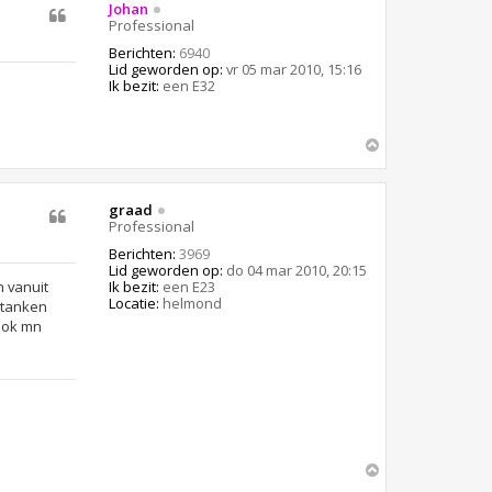
Johan
t
o
Professional
e
g
e
Berichten:
6940
r
Lid geworden op:
vr 05 mar 2010, 15:16
7
Ik bezit:
een E32
6
0
i
O
m
h
o
graad
o
Professional
g
Berichten:
3969
Lid geworden op:
do 04 mar 2010, 20:15
Ik bezit:
een E23
n vanuit
Locatie:
helmond
f tanken
 ook mn
O
m