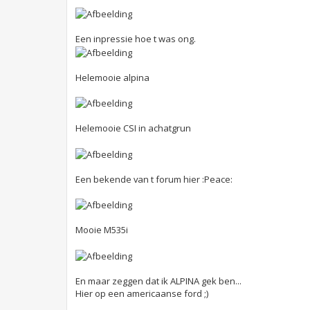
h
t
Een inpressie hoe t was ong.
Helemooie alpina
Helemooie CSI in achatgrun
Een bekende van t forum hier :Peace:
Mooie M535i
En maar zeggen dat ik ALPINA gek ben...
Hier op een americaanse ford ;)