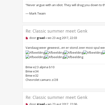
e
r
“Never argue with an idiot. They will drag you down to t
i
c
― Mark Twain
h
t
Re: Classic summer meet Genk
O
door
graad
»
wo 23 aug 2017, 22:03
n
g
e
Vandaag weer geweest...en er stond zeer mooi spul we
l
e
z
e
n
Bmw e23 alpina b10
b
e
Bmw e34
r
Bmw e32
i
Chevrolet camaro z/28
c
h
t
Re: Classic summer meet Genk
O
door
graad
»
wo 23 aug 2017, 22:06