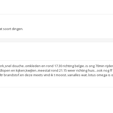
at soort dingen.
,snel douche..omkleden en rond 17.30 richting belgie..is ong 70min rijde
lopen en kijken,kwijlen..meestal rond 21.15 weer richting huis...ook nog f
ltr brandstof.en deze meets vind ik t mooist..vanalles wat..lotus omega is