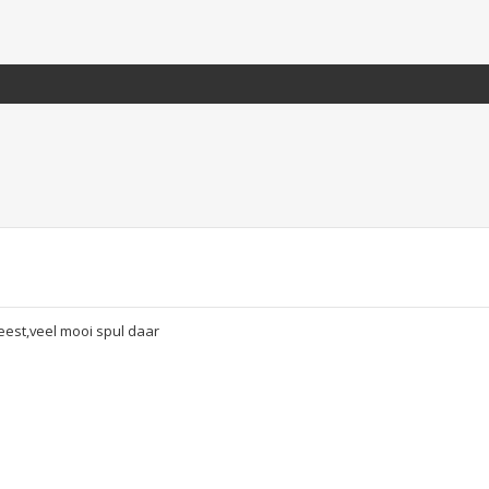
st,veel mooi spul daar