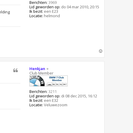
Berichten:
3969
Lid geworden op:
do 04 mar 2010, 20:15
Ik bezit:
een E23
Locatie:
helmond
O
m
h
o
Henkjan
o
Club Member
g
Berichten:
3211
Lid geworden op:
di 08 dec 2015, 16:12
Ik bezit:
een E32
Locatie:
Veluwezoom