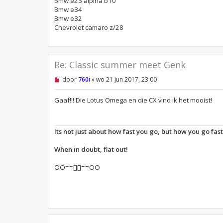
Bmw e23 alpina b10
b
e
Bmw e34
r
Bmw e32
i
Chevrolet camaro z/28
c
h
t
Re: Classic summer meet Genk
O
door
760i
»
wo 21 jun 2017, 23:00
n
g
e
Gaaf!!! Die Lotus Omega en die CX vind ik het mooist!
l
e
z
e
Its not just about how fast you go, but how you go fas
n
b
e
When in doubt, flat out!
r
i
OO==[][]==OO
c
h
t