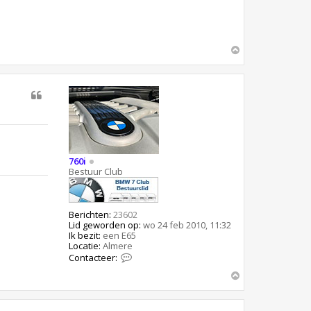
O
m
h
o
o
g
760i
Bestuur Club
Berichten:
23602
Lid geworden op:
wo 24 feb 2010, 11:32
Ik bezit:
een E65
Locatie:
Almere
C
Contacteer:
o
O
n
t
m
a
h
c
o