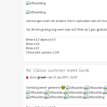
Zal morgen even de andere foto's oploaden van al t mo
Op de terug weg nog even mijn e23 flink op t gas gedruk
Bmw e23 alpina b10
Bmw e34
Bmw e32
Chevrolet camaro z/28
Re: Classic summer meet Genk
O
door
graad
»
wo 21 jun 2017, 22:07
n
g
e
Vandaag weer geweest
l
e
z
e
n