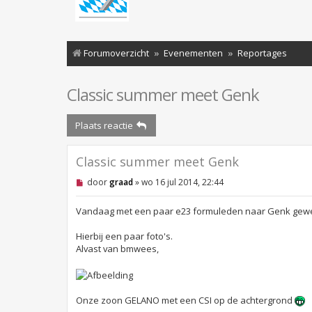
Forumoverzicht
Evenementen
Reportages
Classic summer meet Genk
Plaats reactie
Classic summer meet Genk
O
door
graad
»
wo 16 jul 2014, 22:44
n
g
e
Vandaag met een paar e23 formuleden naar Genk gewee
l
e
Hierbij een paar foto's.
z
Alvast van bmwees,
e
n
b
e
r
i
Onze zoon GELANO met een CSI op de achtergrond
c