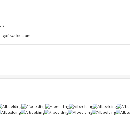
ois
t..gaf 243 km aan!