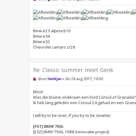
n
g
e
l
e
z
e
Bmw e23 alpina b10
n
Bmw e34
b
e
Bmw e32
r
Chevrolet camaro z/28
i
c
h
t
Re: Classic summer meet Genk
O
door
Henkjan
»
do 24 aug 2017, 10:02
n
g
e
Mooi!
l
Was die bruine onderaan een Ford Consul of Granada?
e
Ik heb lang geleden een Consul 2.6 gehad en een Grana
z
e
n
I will try to be nicer, if you try to be smarter.
b
e
r
[F01] BMW 760i.
i
[E32] BMW 750iL 1988 (renovatie project)
c