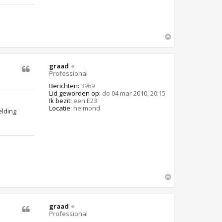
O
m
h
o
graad
o
Professional
g
Berichten:
3969
Lid geworden op:
do 04 mar 2010, 20:15
Ik bezit:
een E23
Locatie:
helmond
O
m
h
o
graad
o
Professional
g