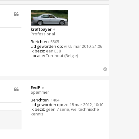
h
o
o
g
kraftbayer
Professional
Berichten:
5505
Lid geworden op:
vr 05 mar 2010, 21:06
Ik bezit:
een E38
Locatie:
Turnhout (Belgie)
O
m
h
o
EvdP
o
Spammer
g
Berichten:
1404
Lid geworden op:
zo 18 mar 2012, 10:10
Ik bezit:
géén 7 serie, wel technische
kennis