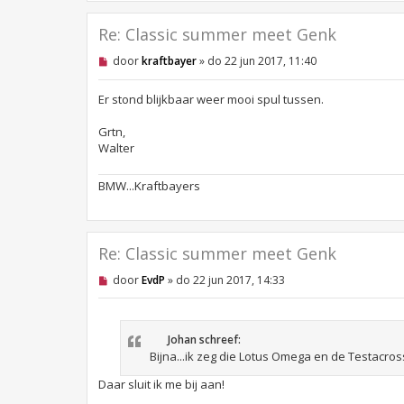
Re: Classic summer meet Genk
O
door
kraftbayer
»
do 22 jun 2017, 11:40
n
g
e
Er stond blijkbaar weer mooi spul tussen.
l
e
Grtn,
z
Walter
e
n
b
BMW...Kraftbayers
e
r
i
c
h
t
Re: Classic summer meet Genk
O
door
EvdP
»
do 22 jun 2017, 14:33
n
g
e
l
Johan schreef:
e
z
Bijna...ik zeg die Lotus Omega en de Testacros
e
n
Daar sluit ik me bij aan!
b