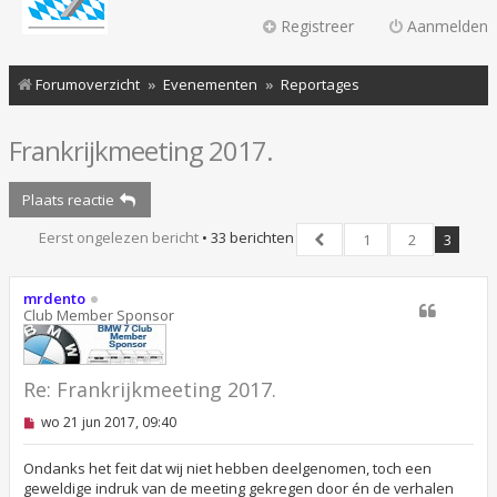
Registreer
Aanmelden
Forumoverzicht
Evenementen
Reportages
Frankrijkmeeting 2017.
Plaats reactie
Eerst ongelezen bericht
• 33 berichten
1
2
3
Vorige
mrdento
Club Member Sponsor
Re: Frankrijkmeeting 2017.
O
wo 21 jun 2017, 09:40
n
g
e
Ondanks het feit dat wij niet hebben deelgenomen, toch een
l
geweldige indruk van de meeting gekregen door én de verhalen