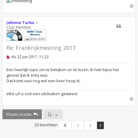
n
O
b
e
m
r
h
i
o
Johnnie Turbo
c
o
Club Member
h
g
t
Re: Frankrijkmeeting 2017.
O
do 22 jun 2017, 11:23
n
g
e
Een heerlijk topic om te bekijken en te lezen. Ik heb bijna het
l
gevoel dat ik erbij was.
e
Dat komt vast nog wel een keer hoop ik.
z
e
n
elke uil is ooit een uilskuiken geweest
b
O
e
r
m
i
h
c
Plaats reactie
o
h
o
t
33 berichten
g
1
2
3
Vorige