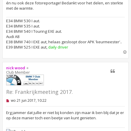
e
én nu ook deze fotoreportage! Bedankt voor het delen, en sterkte
z
met de warmte.
e
n
b
E34 BMW 530 I aut.
e
r
E34 BMW 535 I aut.
i
E34 BMW 540 I Touring EXE aut.
c
Audi A8
h
t
E38 BMW 740 I EXE aut, helaas gesloopt door APK 'keurmeester'..
E39 BMW 525 I EXE aut,
daily driver
O
m
h
o
nick wood
o
Club Member
g
Re: Frankrijkmeeting 2017.
O
wo 21 jun 2017, 10:22
n
g
e
Erg jammer dat jullie er niet bij konden zijn maar ik ben blij dat je er
l
op deze manier toch een beetje van kunt genieten.
e
z
e