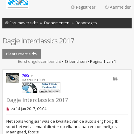
Registreer
Aanmelden
Forumoverzicht
Evenementen
Reportages
Dagje Interclassics 2017
Plaats reactie
Eerst ongelezen bericht
• 13 berichten • Pagina
1
van
1
760i
Bestuur Club
Dagje Interclassics 2017
O
za 14 jan 2017, 09:04
n
g
e
Net zoals vorig jaar was de kwaliteit van de auto's erg hoog. Ik
l
vond het wel allemaal dichter op elkaar staan en rommeliger.
e
Maar goed, foto's!
z