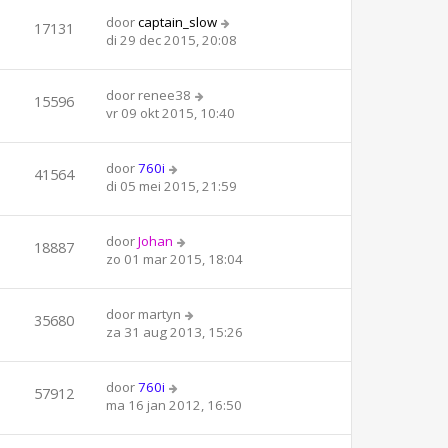
door
captain_slow
17131
di 29 dec 2015, 20:08
door
renee38
15596
vr 09 okt 2015, 10:40
door
760i
41564
di 05 mei 2015, 21:59
door
Johan
18887
zo 01 mar 2015, 18:04
door
martyn
35680
za 31 aug 2013, 15:26
door
760i
57912
ma 16 jan 2012, 16:50