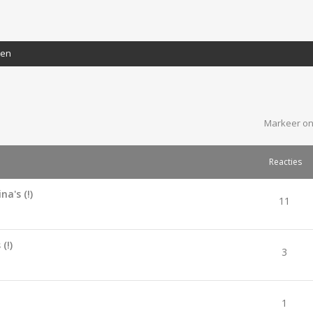
ten
Markeer on
Reacties
a's (!)
11
(!)
3
1