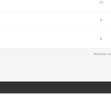
13
9
6
Markeer on