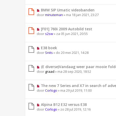
BMW SIP Umatic videobanden
door
minuteman
»
ma 18 jan 2021, 23:27
[F01] 760i 2009 Autobild test
door
s2sw
»
za 05 jun 2021, 20:55
E38 boek
door
Snits
»
do 20 mei 2021, 14:28
(E diverse)Vandaag weer paar mooie folde
door
graad
»
ma 28 sep 2020, 18:52
The new 7 Series and X7 in search of adv
door
Corlogo
»
ma 29 jul 2019, 11:00
Alpina B12 E32 versus E38
door
Corlogo
»
zo 28 jul 2019, 12:16