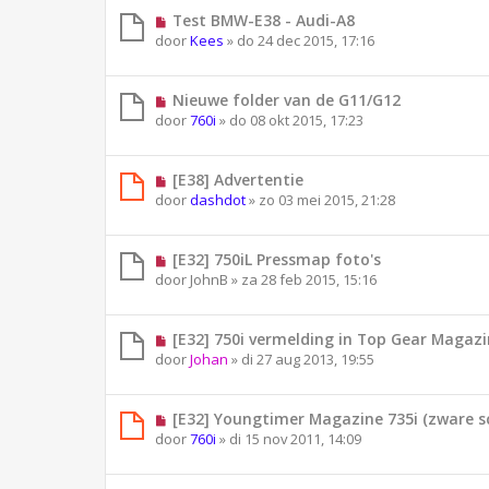
Test BMW-E38 - Audi-A8
door
Kees
»
do 24 dec 2015, 17:16
Nieuwe folder van de G11/G12
door
760i
»
do 08 okt 2015, 17:23
[E38] Advertentie
door
dashdot
»
zo 03 mei 2015, 21:28
[E32] 750iL Pressmap foto's
door
JohnB
»
za 28 feb 2015, 15:16
[E32] 750i vermelding in Top Gear Magaz
door
Johan
»
di 27 aug 2013, 19:55
[E32] Youngtimer Magazine 735i (zware s
door
760i
»
di 15 nov 2011, 14:09