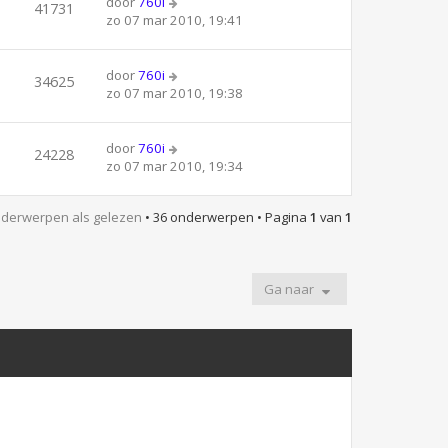
door
760i
41731
zo 07 mar 2010, 19:41
door
760i
34625
zo 07 mar 2010, 19:38
door
760i
24228
zo 07 mar 2010, 19:34
derwerpen als gelezen
• 36 onderwerpen • Pagina
1
van
1
Ga naar