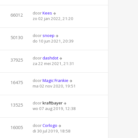
door
Kees
66012
zo 02 jan 2022, 21:20
door
snoep
50130
do 10 jun 2021, 20:39
door
dashdot
37925
za 22 mei 2021, 21:31
door
Magic Frankie
16475
ma 02 nov 2020, 19:51
door
kraftbayer
13525
wo 07 aug 2019, 12:38
door
Corlogo
16005
di 30 jul 2019, 18:58