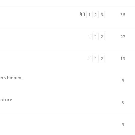
1
2
3
36
1
2
27
1
2
19
rs binnen..
5
enture
3
5