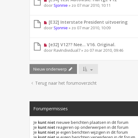
door
Sjonnie
»
zo 07 mar 2010, 10:11
[E32] Interstate President uitvoering
door
Sjonnie
»
zo 07 mar 2010, 10:09
[e32] V12?? Nee... V16. Original.
door
RavIndividual7
»
zo 07 mar 2010, 09:46
Nieuw onderwerp
Terug naar het forumoverzicht
Forumpermissies
Je
kunt niet
nieuwe berichten plaatsen in dit forum
Je
kunt niet
reageren op onderwerpen in dit forum
Je
kunt niet
je eigen berichten wijzigen in dit forum
Je
kunt niet
je eigen berichten verwijderen in dit forum