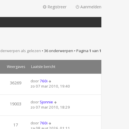
Registreer
Aanmelden
derwerpen als gelezen
• 36 onderwerpen • Pagina
1
van
1
Weergaves
Laatste bericht
door
760i
36269
zo 07 mar 2010, 19:40
door
Sjonnie
19003
zo 07 mar 2010, 18:29
door
760i
17
za 08 aug 2026, 01:11