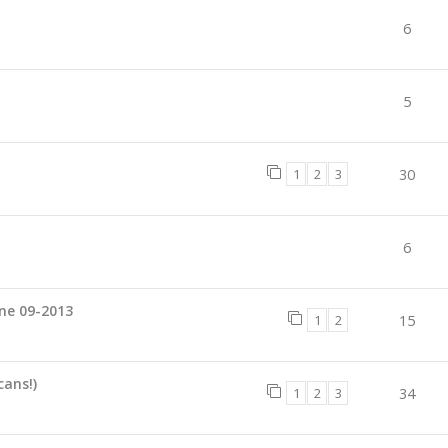
6
5
1
2
3
30
6
ine 09-2013
1
2
15
cans!)
1
2
3
34