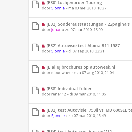
[E30] Luchjenbroer Touring
door
Sjonnie
»
ma 03 mei 2010, 10:37
[E32] Sonderausstattungen - 22pagina's
door
Johan
»
zo 07 mar 2010, 18:00
[E32] Autovisie test Alpina B11 1987
door
Sjonnie
»
di 07 sep 2010, 22:31
[E alle] brochures op autoweek.nl
door
mbouwheer
»
za 07 aug 2010, 21:04
[E38] Individual folder
door
rene112
»
di 09 mar 2010, 11:06
[E32] test Autovisie: 750il vs. MB 600SEL t
door
Sjonnie
»
zo 07 mar 2010, 13:49
[E34] test Autovisie: Hartge V12