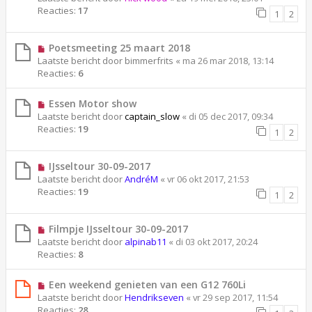
Reacties:
17
1
2
Poetsmeeting 25 maart 2018
Laatste bericht door
bimmerfrits
«
ma 26 mar 2018, 13:14
Reacties:
6
Essen Motor show
Laatste bericht door
captain_slow
«
di 05 dec 2017, 09:34
Reacties:
19
1
2
IJsseltour 30-09-2017
Laatste bericht door
AndréM
«
vr 06 okt 2017, 21:53
Reacties:
19
1
2
Filmpje IJsseltour 30-09-2017
Laatste bericht door
alpinab11
«
di 03 okt 2017, 20:24
Reacties:
8
Een weekend genieten van een G12 760Li
Laatste bericht door
Hendrikseven
«
vr 29 sep 2017, 11:54
Reacties:
28