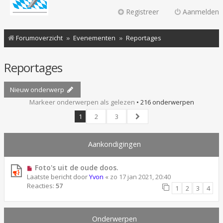
Registreer
Aanmelden
Forumoverzicht
Evenementen
Reportages
Reportages
Nieuw onderwerp
Markeer onderwerpen als gelezen
• 216 onderwerpen
1
2
3
Volgende
Aankondigingen
Foto's uit de oude doos.
Laatste bericht door
Yvon
«
zo 17 jan 2021, 20:40
Reacties:
57
1
2
3
4
Onderwerpen