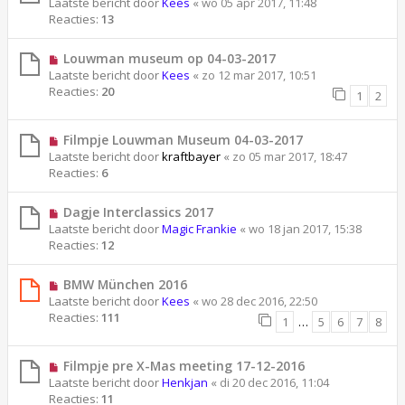
Laatste bericht door
Kees
«
wo 05 apr 2017, 11:48
Reacties:
13
Louwman museum op 04-03-2017
Laatste bericht door
Kees
«
zo 12 mar 2017, 10:51
Reacties:
20
1
2
‪Filmpje Louwman Museum 04-03-2017
Laatste bericht door
kraftbayer
«
zo 05 mar 2017, 18:47
Reacties:
6
Dagje Interclassics 2017
Laatste bericht door
Magic Frankie
«
wo 18 jan 2017, 15:38
Reacties:
12
BMW München 2016
Laatste bericht door
Kees
«
wo 28 dec 2016, 22:50
Reacties:
111
1
…
5
6
7
8
Filmpje pre X-Mas meeting 17-12-2016
Laatste bericht door
Henkjan
«
di 20 dec 2016, 11:04
Reacties:
11