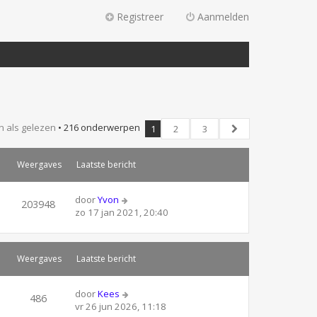
Registreer
Aanmelden
 als gelezen
• 216 onderwerpen
1
2
3
Volgende
Weergaves
Laatste bericht
door
Yvon
203948
zo 17 jan 2021, 20:40
Weergaves
Laatste bericht
door
Kees
486
vr 26 jun 2026, 11:18