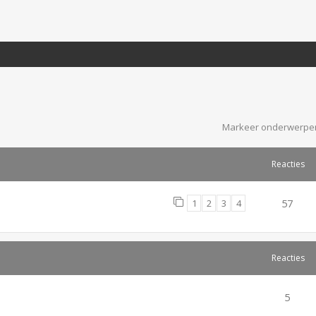
Markeer onderwerpen
Reacties
1
2
3
4
57
Reacties
5