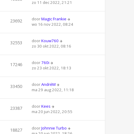
zo 11 dec 2022, 21:21
door
Magic Frankie
23692
wo 16 nov 2022, 08:24
door
Kouw760
32553
zo 30 okt 2022, 08:16
door
760i
17246
zo 23 okt 2022, 18:13
door
AndréM
33450
ma 29 aug 2022, 11:18
door
Kees
23387
ma 20 jun 2022, 20:55
door
Johnnie Turbo
18827
ma 20 jun 2022, 18:26