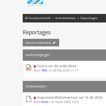
Forumoverzicht
Evenementen
Reportages
Reportages
Nieuw onderwerp
Aankondigingen
Foto's uit de oude doos.
door
760i
»
vr 26 feb 2010, 17:17
Onderwerpen
Impressie Midzomertour op 14-06-2026
door
Kees
»
di 16 jun 2026, 22:02