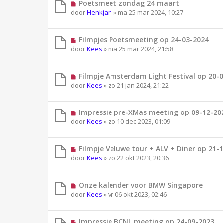
Poetsmeet zondag 24 maart
door
Henkjan
»
ma 25 mar 2024, 10:27
Filmpjes Poetsmeeting op 24-03-2024
door
Kees
»
ma 25 mar 2024, 21:58
Filmpje Amsterdam Light Festival op 20-
door
Kees
»
zo 21 jan 2024, 21:22
Impressie pre-XMas meeting op 09-12-20
door
Kees
»
zo 10 dec 2023, 01:09
Filmpje Veluwe tour + ALV + Diner op 21-
door
Kees
»
zo 22 okt 2023, 20:36
Onze kalender voor BMW Singapore
door
Kees
»
vr 06 okt 2023, 02:46
Impressie BCNL meeting op 24-09-2023