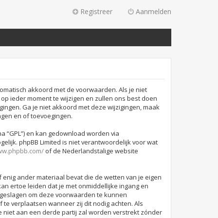
Registreer
Aanmelden
omatisch akkoord met de voorwaarden. Als je niet
p ieder moment te wijzigen en zullen ons best doen
igingen. Ga je niet akkoord met deze wijzigingen, maak
ngen en of toevoegingen.
rna “GPL”) en kan gedownload worden via
lijk. phpBB Limited is niet verantwoordelijk voor wat
www.phpbb.com/
of de Nederlandstalige website
f enig ander materiaal bevat die de wetten van je eigen
an ertoe leiden dat je met onmiddellijke ingang en
 opgeslagen om deze voorwaarden te kunnen
 te verplaatsen wanneer zij dit nodig achten. Als
e niet aan een derde partij zal worden verstrekt zónder