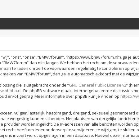
j”, “ons”, “onze”, “BMW7forum”, “https://www.bmw7forum.nl”), ga je aut
 “BMW7forum” dan niet langer. We hebben het recht om de voorwaarden o
hter aan te raden om zelf de voorwaarden regelmatig te controleren op wijz
ruik maken van “BMW7forum”, dan ga je automatisch akkoord met de wijzigi
lossing die is uitgebracht onder de “
GNU General Public License v2
” (hie
w.phpbb.nl
. De phpBB-software maakt internetgebaseerde discussies moge
houd en/of gedrag. Meer informatie over phpBB kun je vinden op
https://
sceen, vulgair, lasterlijk, haatdragend, dreigend, seksueel georiënteerd o
onale wetgeving kunnen schenden. Het plaatsen van dergelijke berichten k
je provider worden ingelicht. De IP-adressen van alle berichten worden
recht heeft om ieder onderwerp te verwijderen, te wijzigen, te sluiten of
 bij ons invoert wordt opgeslagen in een database. Hoewel deze informati