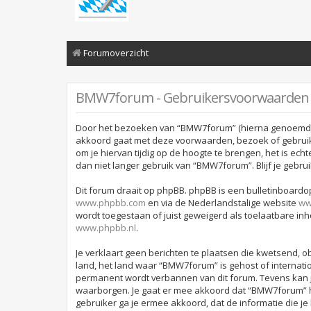
Forumoverzicht
BMW7forum - Gebruikersvoorwaarden
Door het bezoeken van “BMW7forum” (hierna genoemd “wi
akkoord gaat met deze voorwaarden, bezoek of gebruik
om je hiervan tijdig op de hoogte te brengen, het is ec
dan niet langer gebruik van “BMW7forum”. Blijf je geb
Dit forum draait op phpBB. phpBB is een bulletinboardop
www.phpbb.com
en via de Nederlandstalige website
ww
wordt toegestaan of juist geweigerd als toelaatbare in
www.phpbb.nl
.
Je verklaart geen berichten te plaatsen die kwetsend, ob
land, het land waar “BMW7forum” is gehost of internati
permanent wordt verbannen van dit forum. Tevens kan 
waarborgen. Je gaat er mee akkoord dat “BMW7forum” het 
gebruiker ga je ermee akkoord, dat de informatie die je