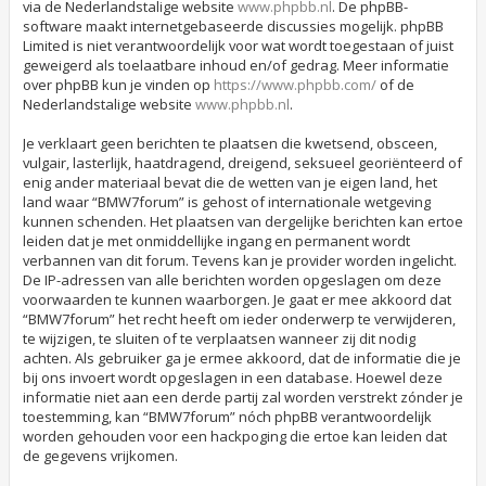
via de Nederlandstalige website
www.phpbb.nl
. De phpBB-
software maakt internetgebaseerde discussies mogelijk. phpBB
Limited is niet verantwoordelijk voor wat wordt toegestaan of juist
geweigerd als toelaatbare inhoud en/of gedrag. Meer informatie
over phpBB kun je vinden op
https://www.phpbb.com/
of de
Nederlandstalige website
www.phpbb.nl
.
Je verklaart geen berichten te plaatsen die kwetsend, obsceen,
vulgair, lasterlijk, haatdragend, dreigend, seksueel georiënteerd of
enig ander materiaal bevat die de wetten van je eigen land, het
land waar “BMW7forum” is gehost of internationale wetgeving
kunnen schenden. Het plaatsen van dergelijke berichten kan ertoe
leiden dat je met onmiddellijke ingang en permanent wordt
verbannen van dit forum. Tevens kan je provider worden ingelicht.
De IP-adressen van alle berichten worden opgeslagen om deze
voorwaarden te kunnen waarborgen. Je gaat er mee akkoord dat
“BMW7forum” het recht heeft om ieder onderwerp te verwijderen,
te wijzigen, te sluiten of te verplaatsen wanneer zij dit nodig
achten. Als gebruiker ga je ermee akkoord, dat de informatie die je
bij ons invoert wordt opgeslagen in een database. Hoewel deze
informatie niet aan een derde partij zal worden verstrekt zónder je
toestemming, kan “BMW7forum” nóch phpBB verantwoordelijk
worden gehouden voor een hackpoging die ertoe kan leiden dat
de gegevens vrijkomen.