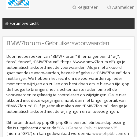
Registreer
Aanmelden
Forumoverzicht
BMW7forum - Gebruikersvoorwaarden
Door het bezoeken van “BMW7forum” (hierna genoemd “wij”,
“ons”, “onze”, “BMW7forum”, “https://www.bmw7forum.nl”), ga je
automatisch akkoord met de voorwaarden. Als je niet akkoord
gaat met deze voorwaarden, bezoek of gebruik “BMW7forum” dan
niet langer. We hebben het recht om de voorwaarden op ieder
moment te wijzigen en zullen ons best doen om je hiervan tijdig op
de hoogte te brengen, het is echter aan te raden om zelf de
voorwaarden regelmatig te controleren op wijzigingen. Ga je niet
akkoord met deze wijzigingen, maak dan niet langer gebruik van
“BMW7forum”. Blijf je gebruik maken van “BMW7forum”, dan ga je
automatisch akkoord met de wijzigingen en of toevoegingen.
Dit forum draait op phpBB. phpBB is een bulletinboardoplossing
die is uitgebracht onder de “
GNU General Public License v2
”
(hierna “GPL”) en kan gedownload worden via
www.phpbb.com
en