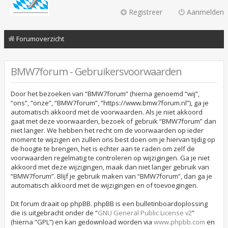
Registreer
Aanmelden
Forumoverzicht
BMW7forum - Gebruikersvoorwaarden
Door het bezoeken van “BMW7forum” (hierna genoemd “wij”,
“ons”, “onze”, “BMW7forum”, “https://www.bmw7forum.nl”), ga je
automatisch akkoord met de voorwaarden. Als je niet akkoord
gaat met deze voorwaarden, bezoek of gebruik “BMW7forum” dan
niet langer. We hebben het recht om de voorwaarden op ieder
moment te wijzigen en zullen ons best doen om je hiervan tijdig op
de hoogte te brengen, het is echter aan te raden om zelf de
voorwaarden regelmatig te controleren op wijzigingen. Ga je niet
akkoord met deze wijzigingen, maak dan niet langer gebruik van
“BMW7forum”. Blijf je gebruik maken van “BMW7forum”, dan ga je
automatisch akkoord met de wijzigingen en of toevoegingen.
Dit forum draait op phpBB. phpBB is een bulletinboardoplossing
die is uitgebracht onder de “
GNU General Public License v2
”
(hierna “GPL”) en kan gedownload worden via
www.phpbb.com
en