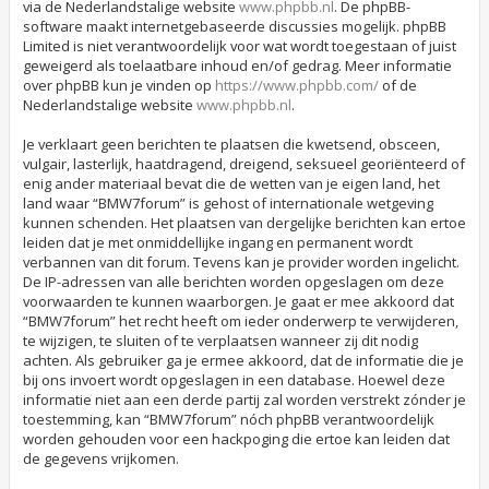
via de Nederlandstalige website
www.phpbb.nl
. De phpBB-
software maakt internetgebaseerde discussies mogelijk. phpBB
Limited is niet verantwoordelijk voor wat wordt toegestaan of juist
geweigerd als toelaatbare inhoud en/of gedrag. Meer informatie
over phpBB kun je vinden op
https://www.phpbb.com/
of de
Nederlandstalige website
www.phpbb.nl
.
Je verklaart geen berichten te plaatsen die kwetsend, obsceen,
vulgair, lasterlijk, haatdragend, dreigend, seksueel georiënteerd of
enig ander materiaal bevat die de wetten van je eigen land, het
land waar “BMW7forum” is gehost of internationale wetgeving
kunnen schenden. Het plaatsen van dergelijke berichten kan ertoe
leiden dat je met onmiddellijke ingang en permanent wordt
verbannen van dit forum. Tevens kan je provider worden ingelicht.
De IP-adressen van alle berichten worden opgeslagen om deze
voorwaarden te kunnen waarborgen. Je gaat er mee akkoord dat
“BMW7forum” het recht heeft om ieder onderwerp te verwijderen,
te wijzigen, te sluiten of te verplaatsen wanneer zij dit nodig
achten. Als gebruiker ga je ermee akkoord, dat de informatie die je
bij ons invoert wordt opgeslagen in een database. Hoewel deze
informatie niet aan een derde partij zal worden verstrekt zónder je
toestemming, kan “BMW7forum” nóch phpBB verantwoordelijk
worden gehouden voor een hackpoging die ertoe kan leiden dat
de gegevens vrijkomen.