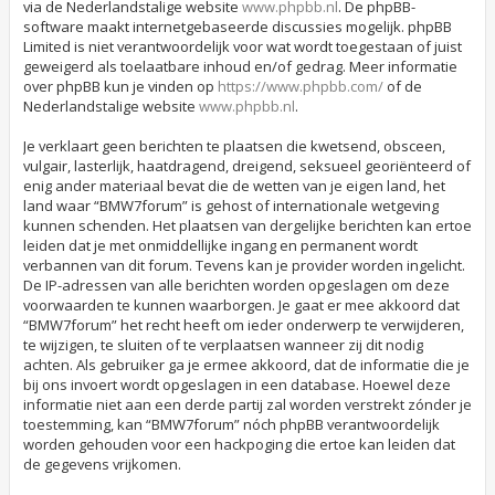
via de Nederlandstalige website
www.phpbb.nl
. De phpBB-
software maakt internetgebaseerde discussies mogelijk. phpBB
Limited is niet verantwoordelijk voor wat wordt toegestaan of juist
geweigerd als toelaatbare inhoud en/of gedrag. Meer informatie
over phpBB kun je vinden op
https://www.phpbb.com/
of de
Nederlandstalige website
www.phpbb.nl
.
Je verklaart geen berichten te plaatsen die kwetsend, obsceen,
vulgair, lasterlijk, haatdragend, dreigend, seksueel georiënteerd of
enig ander materiaal bevat die de wetten van je eigen land, het
land waar “BMW7forum” is gehost of internationale wetgeving
kunnen schenden. Het plaatsen van dergelijke berichten kan ertoe
leiden dat je met onmiddellijke ingang en permanent wordt
verbannen van dit forum. Tevens kan je provider worden ingelicht.
De IP-adressen van alle berichten worden opgeslagen om deze
voorwaarden te kunnen waarborgen. Je gaat er mee akkoord dat
“BMW7forum” het recht heeft om ieder onderwerp te verwijderen,
te wijzigen, te sluiten of te verplaatsen wanneer zij dit nodig
achten. Als gebruiker ga je ermee akkoord, dat de informatie die je
bij ons invoert wordt opgeslagen in een database. Hoewel deze
informatie niet aan een derde partij zal worden verstrekt zónder je
toestemming, kan “BMW7forum” nóch phpBB verantwoordelijk
worden gehouden voor een hackpoging die ertoe kan leiden dat
de gegevens vrijkomen.