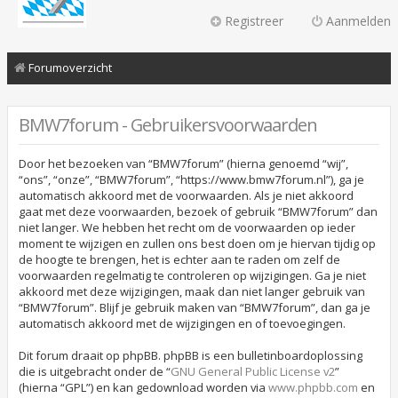
Registreer
Aanmelden
Forumoverzicht
BMW7forum - Gebruikersvoorwaarden
Door het bezoeken van “BMW7forum” (hierna genoemd “wij”,
“ons”, “onze”, “BMW7forum”, “https://www.bmw7forum.nl”), ga je
automatisch akkoord met de voorwaarden. Als je niet akkoord
gaat met deze voorwaarden, bezoek of gebruik “BMW7forum” dan
niet langer. We hebben het recht om de voorwaarden op ieder
moment te wijzigen en zullen ons best doen om je hiervan tijdig op
de hoogte te brengen, het is echter aan te raden om zelf de
voorwaarden regelmatig te controleren op wijzigingen. Ga je niet
akkoord met deze wijzigingen, maak dan niet langer gebruik van
“BMW7forum”. Blijf je gebruik maken van “BMW7forum”, dan ga je
automatisch akkoord met de wijzigingen en of toevoegingen.
Dit forum draait op phpBB. phpBB is een bulletinboardoplossing
die is uitgebracht onder de “
GNU General Public License v2
”
(hierna “GPL”) en kan gedownload worden via
www.phpbb.com
en