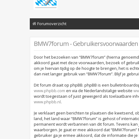
Forumoverzicht
BMW7forum - Gebruikersvoorwaarden
Door het bezoeken van “BMW7forum” (hierna genoemd “wi
akkoord gaat met deze voorwaarden, bezoek of gebruik
om je hiervan tijdig op de hoogte te brengen, het is ec
dan niet langer gebruik van “BMW7forum”. Blijf je geb
Dit forum draait op phpBB. phpBB is een bulletinboardop
www.phpbb.com
en via de Nederlandstalige website
ww
wordt toegestaan of juist geweigerd als toelaatbare in
www.phpbb.nl
.
Je verklaart geen berichten te plaatsen die kwetsend, ob
land, het land waar “BMW7forum” is gehost of internati
permanent wordt verbannen van dit forum. Tevens kan 
waarborgen. Je gaat er mee akkoord dat “BMW7forum” het 
gebruiker ga je ermee akkoord, dat de informatie die je