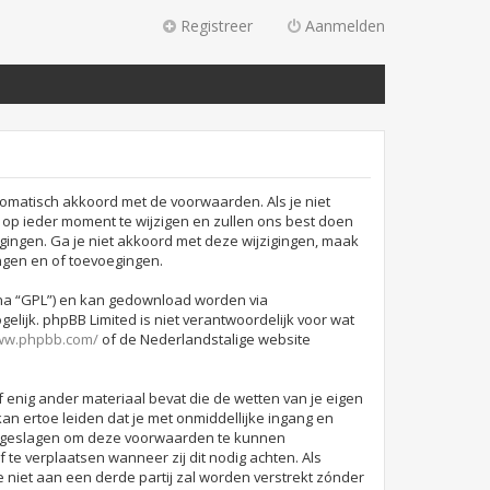
Registreer
Aanmelden
omatisch akkoord met de voorwaarden. Als je niet
p ieder moment te wijzigen en zullen ons best doen
igingen. Ga je niet akkoord met deze wijzigingen, maak
ngen en of toevoegingen.
rna “GPL”) en kan gedownload worden via
lijk. phpBB Limited is niet verantwoordelijk voor wat
www.phpbb.com/
of de Nederlandstalige website
f enig ander materiaal bevat die de wetten van je eigen
an ertoe leiden dat je met onmiddellijke ingang en
 opgeslagen om deze voorwaarden te kunnen
 te verplaatsen wanneer zij dit nodig achten. Als
e niet aan een derde partij zal worden verstrekt zónder