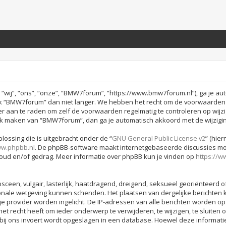
j”, “ons”, “onze”, “BMW7forum”, “https://www.bmw7forum.nl”), ga je aut
 “BMW7forum” dan niet langer. We hebben het recht om de voorwaarden o
hter aan te raden om zelf de voorwaarden regelmatig te controleren op wijz
ruik maken van “BMW7forum”, dan ga je automatisch akkoord met de wijzigi
lossing die is uitgebracht onder de “
GNU General Public License v2
” (hie
w.phpbb.nl
. De phpBB-software maakt internetgebaseerde discussies moge
houd en/of gedrag. Meer informatie over phpBB kun je vinden op
https://
sceen, vulgair, lasterlijk, haatdragend, dreigend, seksueel georiënteerd o
onale wetgeving kunnen schenden. Het plaatsen van dergelijke berichten k
je provider worden ingelicht. De IP-adressen van alle berichten worden
recht heeft om ieder onderwerp te verwijderen, te wijzigen, te sluiten of
 bij ons invoert wordt opgeslagen in een database. Hoewel deze informati