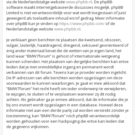
via de Nederlandstalige website
www.phpbb.nl
. De phpBB-
software maakt internetgebaseerde discussies mogelijk. phpBB
Limited is niet verantwoordelijk voor wat wordt toegestaan of juist
geweigerd als toelaatbare inhoud en/of gedrag. Meer informatie
over phpBB kun je vinden op
https://www.phpbb.com/
of de
Nederlandstalige website
www.phpbb.nl
.
Je verklaart geen berichten te plaatsen die kwetsend, obsceen,
vulgair, lasterlijk, haatdragend, dreigend, seksueel georiënteerd of
enig ander materiaal bevat die de wetten van je eigen land, het
land waar “BMW7forum” is gehost of internationale wetgeving
kunnen schenden. Het plaatsen van dergelijke berichten kan ertoe
leiden dat je met onmiddellijke ingang en permanent wordt
verbannen van dit forum. Tevens kan je provider worden ingelicht.
De IP-adressen van alle berichten worden opgeslagen om deze
voorwaarden te kunnen waarborgen. Je gaat er mee akkoord dat
“BMW7forum” het recht heeft om ieder onderwerp te verwijderen,
te wijzigen, te sluiten of te verplaatsen wanneer zij dit nodig
achten. Als gebruiker ga je ermee akkoord, dat de informatie die je
bij ons invoert wordt opgeslagen in een database. Hoewel deze
informatie niet aan een derde partij zal worden verstrekt zónder je
toestemming, kan “BMW7forum” nóch phpBB verantwoordelijk
worden gehouden voor een hackpoging die ertoe kan leiden dat
de gegevens vrijkomen.