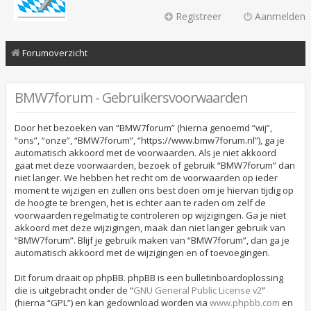
Registreer
Aanmelden
Forumoverzicht
BMW7forum - Gebruikersvoorwaarden
Door het bezoeken van “BMW7forum” (hierna genoemd “wij”,
“ons”, “onze”, “BMW7forum”, “https://www.bmw7forum.nl”), ga je
automatisch akkoord met de voorwaarden. Als je niet akkoord
gaat met deze voorwaarden, bezoek of gebruik “BMW7forum” dan
niet langer. We hebben het recht om de voorwaarden op ieder
moment te wijzigen en zullen ons best doen om je hiervan tijdig op
de hoogte te brengen, het is echter aan te raden om zelf de
voorwaarden regelmatig te controleren op wijzigingen. Ga je niet
akkoord met deze wijzigingen, maak dan niet langer gebruik van
“BMW7forum”. Blijf je gebruik maken van “BMW7forum”, dan ga je
automatisch akkoord met de wijzigingen en of toevoegingen.
Dit forum draait op phpBB. phpBB is een bulletinboardoplossing
die is uitgebracht onder de “
GNU General Public License v2
”
(hierna “GPL”) en kan gedownload worden via
www.phpbb.com
en