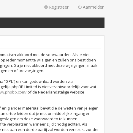
Registreer
Aanmelden
omatisch akkoord met de voorwaarden. Als je niet
p ieder moment te wijzigen en zullen ons best doen
igingen. Ga je niet akkoord met deze wijzigingen, maak
ngen en of toevoegingen.
rna “GPL”) en kan gedownload worden via
lijk. phpBB Limited is niet verantwoordelijk voor wat
www.phpbb.com/
of de Nederlandstalige website
f enig ander materiaal bevat die de wetten van je eigen
an ertoe leiden dat je met onmiddellijke ingang en
 opgeslagen om deze voorwaarden te kunnen
 te verplaatsen wanneer zij dit nodig achten. Als
e niet aan een derde partij zal worden verstrekt zónder