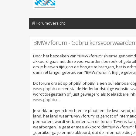
Forumoverzicht
BMW7forum - Gebruikersvoorwaarden
Door het bezoeken van “BMW7forum” (hierna genoemd “wi
akkoord gaat met deze voorwaarden, bezoek of gebruik
om je hiervan tijdig op de hoogte te brengen, het is ec
dan niet langer gebruik van “BMW7forum”. Blijf je geb
Dit forum draait op phpBB. phpBB is een bulletinboardop
www.phpbb.com
en via de Nederlandstalige website
ww
wordt toegestaan of juist geweigerd als toelaatbare in
www.phpbb.nl
.
Je verklaart geen berichten te plaatsen die kwetsend, ob
land, het land waar “BMW7forum” is gehost of internati
permanent wordt verbannen van dit forum. Tevens kan 
waarborgen. Je gaat er mee akkoord dat “BMW7forum” het 
gebruiker ga je ermee akkoord, dat de informatie die je