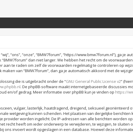
j”, “ons”, “onze”, “BMW7forum”, “https://www.bmw7forum.nl”), ga je aut
 “BMW7forum” dan niet langer. We hebben het recht om de voorwaarden o
hter aan te raden om zelf de voorwaarden regelmatig te controleren op wijz
ruik maken van “BMW7forum”, dan ga je automatisch akkoord met de wijzigi
lossing die is uitgebracht onder de “
GNU General Public License v2
” (hie
w.phpbb.nl
. De phpBB-software maakt internetgebaseerde discussies moge
houd en/of gedrag. Meer informatie over phpBB kun je vinden op
https://
sceen, vulgair, lasterlijk, haatdragend, dreigend, seksueel georiënteerd o
onale wetgeving kunnen schenden. Het plaatsen van dergelijke berichten k
je provider worden ingelicht. De IP-adressen van alle berichten worden
recht heeft om ieder onderwerp te verwijderen, te wijzigen, te sluiten of
 bij ons invoert wordt opgeslagen in een database. Hoewel deze informati