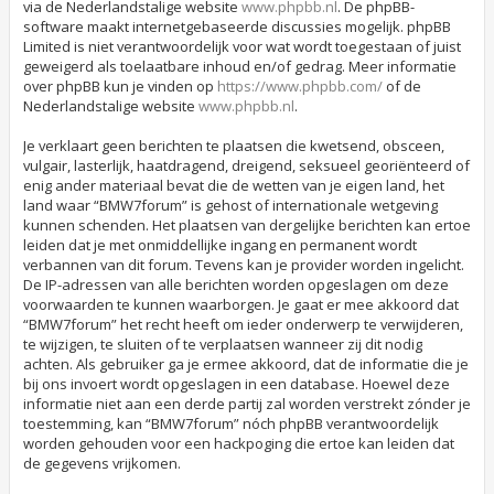
via de Nederlandstalige website
www.phpbb.nl
. De phpBB-
software maakt internetgebaseerde discussies mogelijk. phpBB
Limited is niet verantwoordelijk voor wat wordt toegestaan of juist
geweigerd als toelaatbare inhoud en/of gedrag. Meer informatie
over phpBB kun je vinden op
https://www.phpbb.com/
of de
Nederlandstalige website
www.phpbb.nl
.
Je verklaart geen berichten te plaatsen die kwetsend, obsceen,
vulgair, lasterlijk, haatdragend, dreigend, seksueel georiënteerd of
enig ander materiaal bevat die de wetten van je eigen land, het
land waar “BMW7forum” is gehost of internationale wetgeving
kunnen schenden. Het plaatsen van dergelijke berichten kan ertoe
leiden dat je met onmiddellijke ingang en permanent wordt
verbannen van dit forum. Tevens kan je provider worden ingelicht.
De IP-adressen van alle berichten worden opgeslagen om deze
voorwaarden te kunnen waarborgen. Je gaat er mee akkoord dat
“BMW7forum” het recht heeft om ieder onderwerp te verwijderen,
te wijzigen, te sluiten of te verplaatsen wanneer zij dit nodig
achten. Als gebruiker ga je ermee akkoord, dat de informatie die je
bij ons invoert wordt opgeslagen in een database. Hoewel deze
informatie niet aan een derde partij zal worden verstrekt zónder je
toestemming, kan “BMW7forum” nóch phpBB verantwoordelijk
worden gehouden voor een hackpoging die ertoe kan leiden dat
de gegevens vrijkomen.