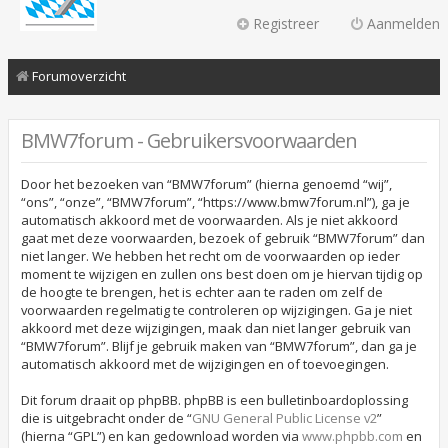
Registreer
Aanmelden
Forumoverzicht
BMW7forum - Gebruikersvoorwaarden
Door het bezoeken van “BMW7forum” (hierna genoemd “wij”,
“ons”, “onze”, “BMW7forum”, “https://www.bmw7forum.nl”), ga je
automatisch akkoord met de voorwaarden. Als je niet akkoord
gaat met deze voorwaarden, bezoek of gebruik “BMW7forum” dan
niet langer. We hebben het recht om de voorwaarden op ieder
moment te wijzigen en zullen ons best doen om je hiervan tijdig op
de hoogte te brengen, het is echter aan te raden om zelf de
voorwaarden regelmatig te controleren op wijzigingen. Ga je niet
akkoord met deze wijzigingen, maak dan niet langer gebruik van
“BMW7forum”. Blijf je gebruik maken van “BMW7forum”, dan ga je
automatisch akkoord met de wijzigingen en of toevoegingen.
Dit forum draait op phpBB. phpBB is een bulletinboardoplossing
die is uitgebracht onder de “
GNU General Public License v2
”
(hierna “GPL”) en kan gedownload worden via
www.phpbb.com
en