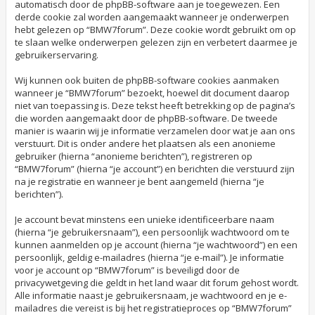
automatisch door de phpBB-software aan je toegewezen. Een
derde cookie zal worden aangemaakt wanneer je onderwerpen
hebt gelezen op “BMW7forum”. Deze cookie wordt gebruikt om op
te slaan welke onderwerpen gelezen zijn en verbetert daarmee je
gebruikerservaring.
Wij kunnen ook buiten de phpBB-software cookies aanmaken
wanneer je “BMW7forum” bezoekt, hoewel dit document daarop
niet van toepassing is. Deze tekst heeft betrekking op de pagina’s
die worden aangemaakt door de phpBB-software. De tweede
manier is waarin wij je informatie verzamelen door wat je aan ons
verstuurt. Dit is onder andere het plaatsen als een anonieme
gebruiker (hierna “anonieme berichten”), registreren op
“BMW7forum” (hierna “je account”) en berichten die verstuurd zijn
na je registratie en wanneer je bent aangemeld (hierna “je
berichten”).
Je account bevat minstens een unieke identificeerbare naam
(hierna “je gebruikersnaam”), een persoonlijk wachtwoord om te
kunnen aanmelden op je account (hierna “je wachtwoord”) en een
persoonlijk, geldig e-mailadres (hierna “je e-mail”). Je informatie
voor je account op “BMW7forum” is beveiligd door de
privacywetgeving die geldt in het land waar dit forum gehost wordt.
Alle informatie naast je gebruikersnaam, je wachtwoord en je e-
mailadres die vereist is bij het registratieproces op “BMW7forum”