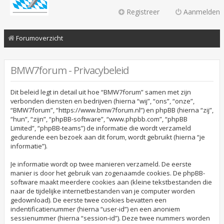
Registreer
Aanmelden
Forumoverzicht
BMW7forum - Privacybeleid
Dit beleid legt in detail uit hoe “BMW7forum” samen met zijn
verbonden diensten en bedrijven (hierna “wij”, “ons”, “onze”,
“BMW7forum”, “https://www.bmw7forum.nl”) en phpBB (hierna “zij”,
“hun”, “zijn”, “phpBB-software”, “www.phpbb.com”, “phpBB
Limited”, “phpBB-teams”) de informatie die wordt verzameld
gedurende een bezoek aan dit forum, wordt gebruikt (hierna “je
informatie”).
Je informatie wordt op twee manieren verzameld. De eerste
manier is door het gebruik van zogenaamde cookies. De phpBB-
software maakt meerdere cookies aan (kleine tekstbestanden die
naar de tijdelijke internetbestanden van je computer worden
gedownload). De eerste twee cookies bevatten een
indentificatienummer (hierna “user-id”) en een anoniem
sessienummer (hierna “session-id”). Deze twee nummers worden