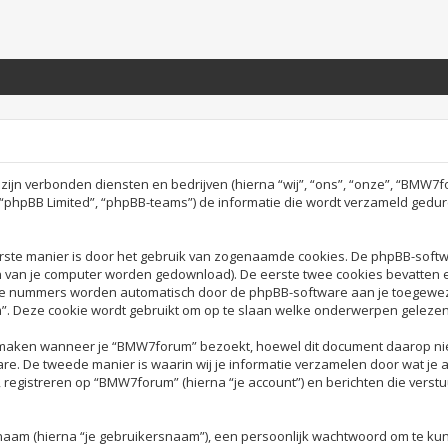
t zijn verbonden diensten en bedrijven (hierna “wij”, “ons”, “onze”, “BMW
”, “phpBB Limited”, “phpBB-teams”) de informatie die wordt verzameld gedu
erste manier is door het gebruik van zogenaamde cookies. De phpBB-soft
n van je computer worden gedownload). De eerste twee cookies bevatten e
ee nummers worden automatisch door de phpBB-software aan je toegewe
Deze cookie wordt gebruikt om op te slaan welke onderwerpen gelezen z
aken wanneer je “BMW7forum” bezoekt, hoewel dit document daarop niet 
 De tweede manier is waarin wij je informatie verzamelen door wat je aa
registreren op “BMW7forum” (hierna “je account”) en berichten die verstu
 naam (hierna “je gebruikersnaam”), een persoonlijk wachtwoord om te ku