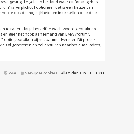
acywetgeving die geldt in het land waar dit forum gehost
rum” is verplicht of optioneel, dat is een keuze van
eb je ook de mogelijkheid om in te stellen of je de e-
 aan te raden dat je hetzelfde wachtwoord gebruikt op
ig en geef het nooit aan iemand van BMW7forum”,
n”-optie gebruiken bij het aanmeldvenster. Dit proces
d zal genereren en zal opsturen naar het e-mailadres,
V&A
Verwijder cookies
Alle tijden zijn
UTC+02:00