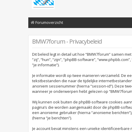
Forumoverzicht
BMW7forum - Privacybeleid
Dit beleid legt in detail uit hoe “BMW7forum” samen me
“zij”, “hun”, “zijn”, “phpBB-software”, “www.phpbb.com
“je informatie”).
Je informatie wordt op twee manieren verzameld. De e
tekstbestanden die naar de tijdelijke internetbestande
anoniem sessienummer (hierna “session-id”). Deze tw
wanneer je onderwerpen hebt gelezen op “BMW7forum”. 
Wij kunnen ook buiten de phpBB-software cookies aanm
pagina’s die worden aangemaakt door de phpBB-software.
een anonieme gebruiker (hierna “anonieme berichten”), 
(hierna “je berichten”).
Je account bevat minstens een unieke identificeerbare