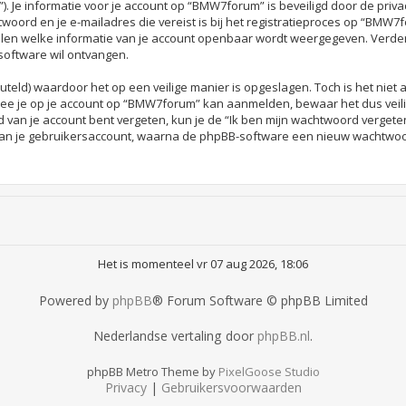
l”). Je informatie voor je account op “BMW7forum” is beveiligd door de priv
woord en je e-mailadres die vereist is bij het registratieproces op “BMW7fo
alen welke informatie van je account openbaar wordt weergegeven. Verder h
oftware wil ontvangen.
uteld) waardoor het op een veilige manier is opgeslagen. Toch is het niet
ee je op je account op “BMW7forum” kan aanmelden, bewaar het dus veil
 van je account bent vergeten, kun je de “Ik ben mijn wachtwoord vergete
van je gebruikersaccount, waarna de phpBB-software een nieuw wachtwoor
Het is momenteel vr 07 aug 2026, 18:06
Powered by
phpBB
® Forum Software © phpBB Limited
Nederlandse vertaling door
phpBB.nl
.
phpBB Metro Theme by
PixelGoose Studio
Privacy
|
Gebruikersvoorwaarden