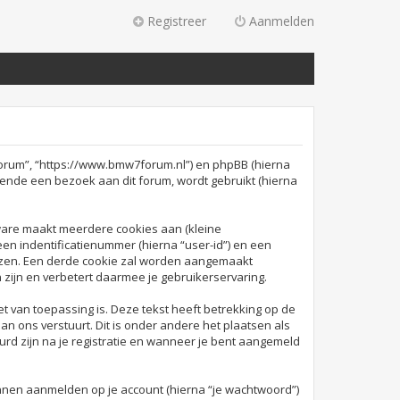
Registreer
Aanmelden
7forum”, “https://www.bmw7forum.nl”) en phpBB (hierna
rende een bezoek aan dit forum, wordt gebruikt (hierna
ware maakt meerdere cookies aan (kleine
en indentificatienummer (hierna “user-id”) en een
zen. Een derde cookie zal worden aangemaakt
ijn en verbetert daarmee je gebruikerservaring.
van toepassing is. Deze tekst heeft betrekking op de
n ons verstuurt. Dit is onder andere het plaatsen als
urd zijn na je registratie en wanneer je bent aangemeld
nnen aanmelden op je account (hierna “je wachtwoord”)