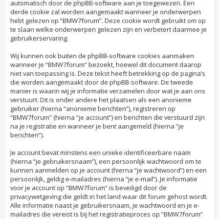
automatisch door de phpBB-software aan je toegewezen. Een
derde cookie zal worden aangemaakt wanneer je onderwerpen
hebt gelezen op “BMW7forum”. Deze cookie wordt gebruikt om op
te slaan welke onderwerpen gelezen zijn en verbetert daarmee je
gebruikerservaring.
Wij kunnen ook buiten de phpBB-software cookies aanmaken
wanneer je “BMW7forum” bezoekt, hoewel dit document daarop
niet van toepassing is. Deze tekst heeft betrekking op de pagina’s
die worden aangemaakt door de phpBB-software. De tweede
manier is waarin wij je informatie verzamelen door wat je aan ons
verstuurt. Dit is onder andere het plaatsen als een anonieme
gebruiker (hierna “anonieme berichten”), registreren op
“BMW7forum” (hierna “je account”) en berichten die verstuurd zijn
na je registratie en wanneer je bent aangemeld (hierna “je
berichten”).
Je account bevat minstens een unieke identificeerbare naam
(hierna “je gebruikersnaam”), een persoonlijk wachtwoord om te
kunnen aanmelden op je account (hierna “je wachtwoord”) en een
persoonlijk, geldig e-mailadres (hierna “je e-mail”). Je informatie
voor je account op “BMW7forum” is beveiligd door de
privacywetgeving die geldt in het land waar dit forum gehost wordt.
Alle informatie naast je gebruikersnaam, je wachtwoord en je e-
mailadres die vereist is bij het registratieproces op “BMW7forum”