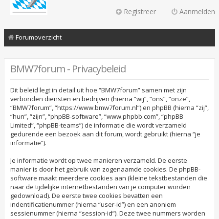
Registreer
Aanmelden
Forumoverzicht
BMW7forum - Privacybeleid
Dit beleid legt in detail uit hoe “BMW7forum” samen met zijn
verbonden diensten en bedrijven (hierna “wij”, “ons”, “onze”,
“BMW7forum”, “https://www.bmw7forum.nl”) en phpBB (hierna “zij”,
“hun”, “zijn”, “phpBB-software”, “www.phpbb.com”, “phpBB
Limited”, “phpBB-teams”) de informatie die wordt verzameld
gedurende een bezoek aan dit forum, wordt gebruikt (hierna “je
informatie”).
Je informatie wordt op twee manieren verzameld. De eerste
manier is door het gebruik van zogenaamde cookies. De phpBB-
software maakt meerdere cookies aan (kleine tekstbestanden die
naar de tijdelijke internetbestanden van je computer worden
gedownload). De eerste twee cookies bevatten een
indentificatienummer (hierna “user-id”) en een anoniem
sessienummer (hierna “session-id”). Deze twee nummers worden