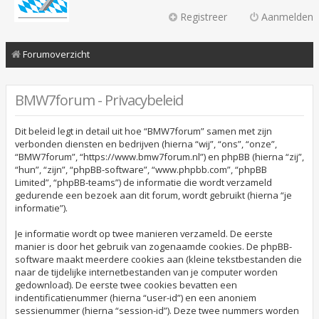
Registreer
Aanmelden
Forumoverzicht
BMW7forum - Privacybeleid
Dit beleid legt in detail uit hoe “BMW7forum” samen met zijn
verbonden diensten en bedrijven (hierna “wij”, “ons”, “onze”,
“BMW7forum”, “https://www.bmw7forum.nl”) en phpBB (hierna “zij”,
“hun”, “zijn”, “phpBB-software”, “www.phpbb.com”, “phpBB
Limited”, “phpBB-teams”) de informatie die wordt verzameld
gedurende een bezoek aan dit forum, wordt gebruikt (hierna “je
informatie”).
Je informatie wordt op twee manieren verzameld. De eerste
manier is door het gebruik van zogenaamde cookies. De phpBB-
software maakt meerdere cookies aan (kleine tekstbestanden die
naar de tijdelijke internetbestanden van je computer worden
gedownload). De eerste twee cookies bevatten een
indentificatienummer (hierna “user-id”) en een anoniem
sessienummer (hierna “session-id”). Deze twee nummers worden