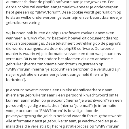
automatisch door de phpBB-software aan je toegewezen. Een
derde cookie zal worden aangemaakt wanneer je onderwerpen
hebt gelezen op “BMW7forum”. Deze cookie wordt gebruikt om op
te slaan welke onderwerpen gelezen zijn en verbetert daarmee je
gebruikerservaring.
Wij kunnen ook buiten de phpBB-software cookies aanmaken
wanneer je “BMW7forum” bezoekt, hoewel dit document daarop
niet van toepassing is. Deze tekst heeft betrekking op de pagina’s
die worden aangemaakt door de phpBB-software. De tweede
manier is waarin wij je informatie verzamelen door wat je aan ons
verstuurt. Dit is onder andere het plaatsen als een anonieme
gebruiker (hierna “anonieme berichten”), registreren op
“BMW7forum” (hierna “je account”) en berichten die verstuurd zijn
na je registratie en wanneer je bent aangemeld (hierna “je
berichten”).
Je account bevat minstens een unieke identificeerbare naam
(hierna “je gebruikersnaam”), een persoonlijk wachtwoord om te
kunnen aanmelden op je account (hierna “je wachtwoord”) en een
persoonlijk, geldig e-mailadres (hierna “je e-mail”). Je informatie
voor je account op “BMW7forum” is beveiligd door de
privacywetgeving die geldt in het land waar dit forum gehost wordt.
Alle informatie naast je gebruikersnaam, je wachtwoord en je e-
mailadres die vereist is bij het registratieproces op “BMW7forum”