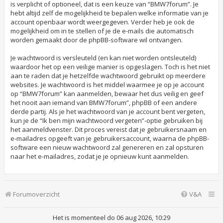
is verplicht of optioneel, dat is een keuze van “BMW7forum”. Je
hebt altijd zelf de mogelijkheid te bepalen welke informatie van je
account openbaar wordt weergegeven. Verder heb je ook de
mogelijkheid om in te stellen of je de e-mails die automatisch
worden gemaakt door de phpBB-software wil ontvangen.
Je wachtwoord is versleuteld (en kan niet worden ontsleuteld)
waardoor het op een veilige manier is opgeslagen. Toch is het niet
aan te raden dat je hetzelfde wachtwoord gebruikt op meerdere
websites. Je wachtwoord is het middel waarmee je op je account
op “BMW7forum” kan aanmelden, bewaar het dus veilig en geef
het nooit aan iemand van BMW7forum”, phpBB of een andere
derde partij. Als je het wachtwoord van je account bent vergeten,
kun je de “Ik ben mijn wachtwoord vergeten”-optie gebruiken bij
het aanmeldvenster. Dit proces vereist dat je gebruikersnaam en
e-mailadres opgeeft van je gebruikersaccount, waarna de phpBB-
software een nieuw wachtwoord zal genereren en zal opsturen
naar het e-mailadres, zodat je je opnieuw kunt aanmelden.
Forumoverzicht
V&A
Het is momenteel do 06 aug 2026, 10:29