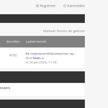
Registreer
Aanmelden
Markeer forums als gelezen
Berichten
Laatste bericht
Re: Impressie Midzomertour op…
4192
B
door
Kees
e
vr 26 jun 2026, 11:18
k
i
j
k
l
inuten)
a
a
t
s
t