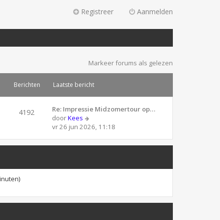
Registreer
Aanmelden
Markeer forums als gelezen
Berichten
Laatste bericht
Re: Impressie Midzomertour op…
4192
B
door
Kees
e
vr 26 jun 2026, 11:18
k
i
j
k
l
inuten)
a
a
t
s
t