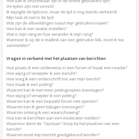
Hoe kan ik onzichtbaar zijn in de online gebruikers lijst?
De tijden zijn niet correct!
Ik wijzigde de tijdzone, maar de tijd is nog steeds verkeerd!
Mijn taal zit niet in de lijst!
Wat zijn de afbeeldingen naast mijn gebruikersnaam?
Hoe kan ik een avatar instellen?
Wat is mijn rang en hoe verander ik mijn rang?
Wanneer ik op de e-maillink van een gebruiker klik, moet ik me
aanmelden?
Vragen in verband met het plaatsen van berichten
Hoe plaats ik een onderwerp in een forum of maak een reactie?
Hoe wijzig of verwijder ik een bericht?
Hoe voeg ik een onderschrift toe aan mijn bericht?
Hoe maak ik een peiling?
Waarom kan ik niet meer peilingsopties toevoegen?
Hoe wijzig of verwijder ik een peiling?
Waarom kan ik een bepaald forum niet openen?
Waarom kan ik geen bijlagen toevoegen?
Waarom ontving ik een waarschuwing?
Hoe kan ik berichten aan een moderator melden?
Waarvoor dient de "Opslaan"-knop bij het plaatsen van een
bericht?
Waarom moet mijn bericht goedgekeurd worden?