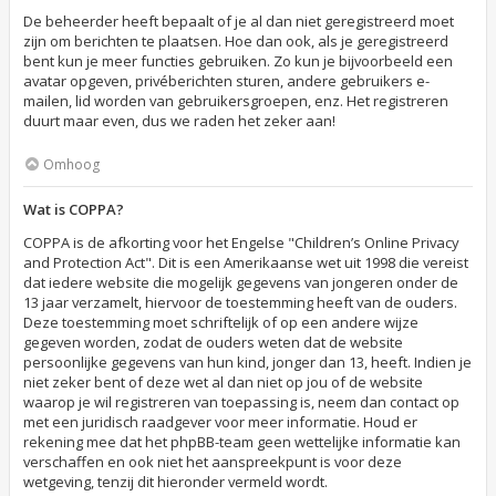
De beheerder heeft bepaalt of je al dan niet geregistreerd moet
zijn om berichten te plaatsen. Hoe dan ook, als je geregistreerd
bent kun je meer functies gebruiken. Zo kun je bijvoorbeeld een
avatar opgeven, privéberichten sturen, andere gebruikers e-
mailen, lid worden van gebruikersgroepen, enz. Het registreren
duurt maar even, dus we raden het zeker aan!
Omhoog
Wat is COPPA?
COPPA is de afkorting voor het Engelse "Children’s Online Privacy
and Protection Act". Dit is een Amerikaanse wet uit 1998 die vereist
dat iedere website die mogelijk gegevens van jongeren onder de
13 jaar verzamelt, hiervoor de toestemming heeft van de ouders.
Deze toestemming moet schriftelijk of op een andere wijze
gegeven worden, zodat de ouders weten dat de website
persoonlijke gegevens van hun kind, jonger dan 13, heeft. Indien je
niet zeker bent of deze wet al dan niet op jou of de website
waarop je wil registreren van toepassing is, neem dan contact op
met een juridisch raadgever voor meer informatie. Houd er
rekening mee dat het phpBB-team geen wettelijke informatie kan
verschaffen en ook niet het aanspreekpunt is voor deze
wetgeving, tenzij dit hieronder vermeld wordt.