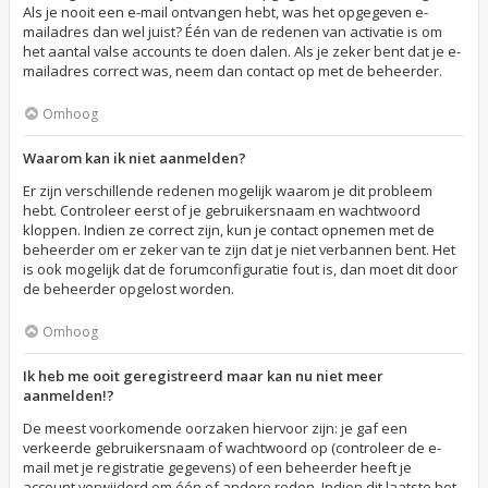
Als je nooit een e-mail ontvangen hebt, was het opgegeven e-
mailadres dan wel juist? Één van de redenen van activatie is om
het aantal valse accounts te doen dalen. Als je zeker bent dat je e-
mailadres correct was, neem dan contact op met de beheerder.
Omhoog
Waarom kan ik niet aanmelden?
Er zijn verschillende redenen mogelijk waarom je dit probleem
hebt. Controleer eerst of je gebruikersnaam en wachtwoord
kloppen. Indien ze correct zijn, kun je contact opnemen met de
beheerder om er zeker van te zijn dat je niet verbannen bent. Het
is ook mogelijk dat de forumconfiguratie fout is, dan moet dit door
de beheerder opgelost worden.
Omhoog
Ik heb me ooit geregistreerd maar kan nu niet meer
aanmelden!?
De meest voorkomende oorzaken hiervoor zijn: je gaf een
verkeerde gebruikersnaam of wachtwoord op (controleer de e-
mail met je registratie gegevens) of een beheerder heeft je
account verwijderd om één of andere reden. Indien dit laatste het