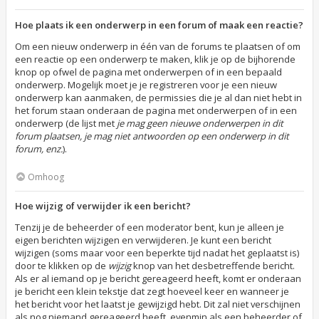
Hoe plaats ik een onderwerp in een forum of maak een reactie?
Om een nieuw onderwerp in één van de forums te plaatsen of om
een reactie op een onderwerp te maken, klik je op de bijhorende
knop op ofwel de pagina met onderwerpen of in een bepaald
onderwerp. Mogelijk moet je je registreren voor je een nieuw
onderwerp kan aanmaken, de permissies die je al dan niet hebt in
het forum staan onderaan de pagina met onderwerpen of in een
onderwerp (de lijst met
je mag geen nieuwe onderwerpen in dit
forum plaatsen, je mag niet antwoorden op een onderwerp in dit
forum, enz.
).
Omhoog
Hoe wijzig of verwijder ik een bericht?
Tenzij je de beheerder of een moderator bent, kun je alleen je
eigen berichten wijzigen en verwijderen. Je kunt een bericht
wijzigen (soms maar voor een beperkte tijd nadat het geplaatst is)
door te klikken op de
wijzig
knop van het desbetreffende bericht.
Als er al iemand op je bericht gereageerd heeft, komt er onderaan
je bericht een klein tekstje dat zegt hoeveel keer en wanneer je
het bericht voor het laatst je gewijzigd hebt. Dit zal niet verschijnen
als nog niemand gereageerd heeft, evenmin als een beheerder of