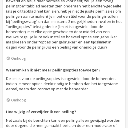
bewerkt en als je daar permissies voor hebt) zou je een "voeg
peiling toe" tabblad moeten zien onderaan het berichten-gedeelte
(als je dit tabblad niet kan zien, heb je niet de juiste permissies om
peilingen aan te maken). Je moet een titel voor de peiling invullen
bij "peilingsvraag" en dan minstens 2 mogelijkheden invullen in het
"peilingopties"-tekstgedeelte (limiet is ingesteld door de
beheerder), met elke optie gescheiden door middel van een
nieuwe regel. Je kunt ook instellen hoeveel opties een gebruiker
mag kiezen onder "opties per gebruiker" en een tijdslimiet in
dagen voor de peiling (0 is een peiling van oneindige duur).
Omhoog
Waarom kan ik niet meer peilingsopties toevoegen?
De limiet voor de peilingsopties is ingesteld door de beheerder.
Indien je meer opties denkt nodig te hebben dan het toegestane
aantal, neem dan contact op met de beheerder.
Omhoog
Hoe wijzig of verwijder ik een peiling?
Net zoals bij de berichten kan een peiling alleen gewijzigd worden
door degene die hem gemaakt heeft, en door een moderator of