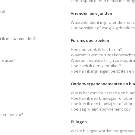
Ik heb spam of een e-mail met ong
rd!
Vrienden en vijanden
Waarvoor dient mijn vrienden- en vi
Hoe verwijder of voeg ik gebruikers
et ik me aanmelden?
Forums doorzoeken
Hoe doorzoek ik het forum?
Waarom levert mijn zoekopdracht 
reactie?
Waarom resulteert mijn zoekopdrac
Hoe zoek ik een gebruiker?
Hoe kan ik mijn eigen berichten e
Onderwerpabonnementen en bla
Wat is het verschil tussen een bl
Hoe kan ik een bladwijzer of abon
Hoe kan ik een bladwijzer of abon
Hoe zeg ik mijn abonnement op?
 een bericht?
Bijlagen
Welke bijlagen worden toegestaan 