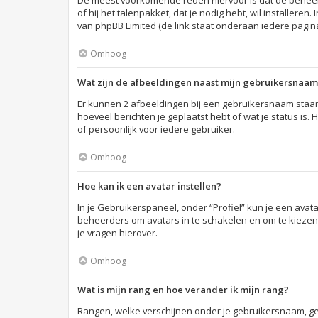
De meest voorkomende reden hiervoor is dat de beheerder
of hij het talenpakket, dat je nodig hebt, wil installer
van phpBB Limited (de link staat onderaan iedere pagina
Omhoog
Wat zijn de afbeeldingen naast mijn gebruikersnaa
Er kunnen 2 afbeeldingen bij een gebruikersnaam staan a
hoeveel berichten je geplaatst hebt of wat je status is
of persoonlijk voor iedere gebruiker.
Omhoog
Hoe kan ik een avatar instellen?
In je Gebruikerspaneel, onder “Profiel” kun je een avat
beheerders om avatars in te schakelen en om te kiezen
je vragen hierover.
Omhoog
Wat is mijn rang en hoe verander ik mijn rang?
Rangen, welke verschijnen onder je gebruikersnaam, gev