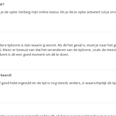
st?
 je de optie
Verberg mijn online status
. Als je deze optie activeert zul je 
dere tijdzone is dan waarin jij woont. Als dit het geval is, moet je naar h
). Wees er bewust van dat het veranderen van de tijdzone, zoals de mees
 bent is dit een goed moment om dit te doen.
erkeerd!
d goed hebt ingevuld en de tijd is nog steeds anders, is waarschijnlijk de t