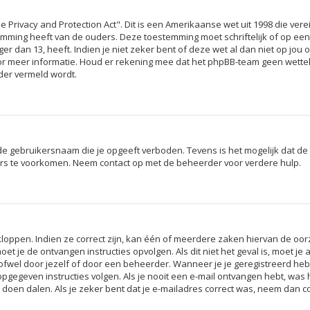
e Privacy and Protection Act". Dit is een Amerikaanse wet uit 1998 die ver
temming heeft van de ouders. Deze toestemming moet schriftelijk of op e
r dan 13, heeft. Indien je niet zeker bent of deze wet al dan niet op jou 
or meer informatie. Houd er rekening mee dat het phpBB-team geen wetteli
nder vermeld wordt.
de gebruikersnaam die je opgeeft verboden. Tevens is het mogelijk dat de 
ers te voorkomen. Neem contact op met de beheerder voor verdere hulp.
ppen. Indien ze correct zijn, kan één of meerdere zaken hiervan de oorza
 moet je de ontvangen instructies opvolgen. Als dit niet het geval is, moe
fwel door jezelf of door een beheerder. Wanneer je je geregistreerd hebt
opgegeven instructies volgen. Als je nooit een e-mail ontvangen hebt, was
e doen dalen. Als je zeker bent dat je e-mailadres correct was, neem dan 