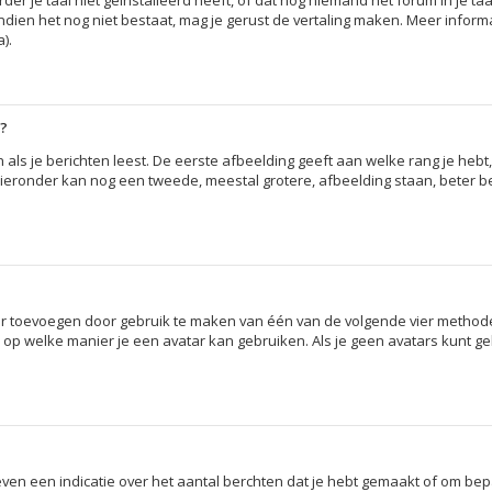
 je taal niet geïnstalleerd heeft, of dat nog niemand het forum in je taal
en. Indien het nog niet bestaat, mag je gerust de vertaling maken. Meer in
).
m?
ls je berichten leest. De eerste afbeelding geeft aan welke rang je hebt, 
. Hieronder kan nog een tweede, meestal grotere, afbeelding staan, beter 
ar toevoegen door gebruik te maken van één van de volgende vier methodes
 op welke manier je een avatar kan gebruiken. Als je geen avatars kunt 
en een indicatie over het aantal berchten dat je hebt gemaakt of om bepaa