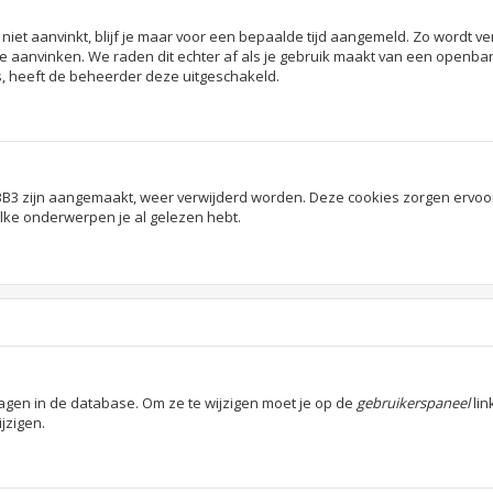
niet aanvinkt, blijf je maar voor een bepaalde tijd aangemeld. Zo wordt
ie aanvinken. We raden dit echter af als je gebruik maakt van een openbare
is, heeft de beheerder deze uitgeschakeld.
hpBB3 zijn aangemaakt, weer verwijderd worden. Deze cookies zorgen ervoo
elke onderwerpen je al gelezen hebt.
lagen in de database. Om ze te wijzigen moet je op de
gebruikerspaneel
lin
ijzigen.