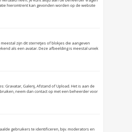
 vertaald heeft. Je kunt altijd aan de beheerder vragen
formatie hieromtrent kan gevonden worden op de website
meestal zijn dit sterretjes of blokjes die aangeven
bekend als een avatar. Deze afbeelding is meestal uniek
: Gravatar, Galerij, Afstand of Upload. Het is aan de
gebruiken, neem dan contact op met een beheerder voor
lde gebruikers te identificeren, bijv. moderators en