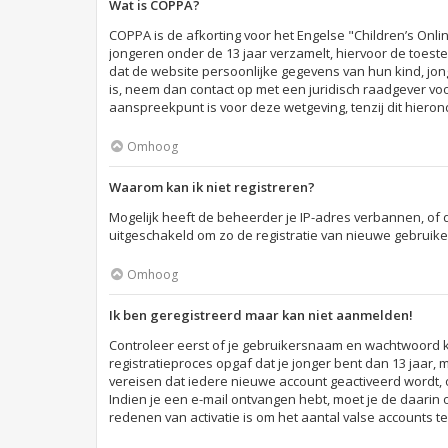
Wat is COPPA?
COPPA is de afkorting voor het Engelse "Children’s Onlin
jongeren onder de 13 jaar verzamelt, hiervoor de toes
dat de website persoonlijke gegevens van hun kind, jonge
is, neem dan contact op met een juridisch raadgever vo
aanspreekpunt is voor deze wetgeving, tenzij dit hiero
Omhoog
Waarom kan ik niet registreren?
Mogelijk heeft de beheerder je IP-adres verbannen, of 
uitgeschakeld om zo de registratie van nieuwe gebruik
Omhoog
Ik ben geregistreerd maar kan niet aanmelden!
Controleer eerst of je gebruikersnaam en wachtwoord klo
registratieproces opgaf dat je jonger bent dan 13 jaar,
vereisen dat iedere nieuwe account geactiveerd wordt, o
Indien je een e-mail ontvangen hebt, moet je de daarin 
redenen van activatie is om het aantal valse accounts t