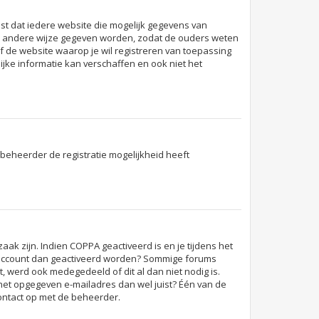
eist dat iedere website die mogelijk gegevens van
en andere wijze gegeven worden, zodat de ouders weten
of de website waarop je wil registreren van toepassing
jke informatie kan verschaffen en ook niet het
beheerder de registratie mogelijkheid heeft
ak zijn. Indien COPPA geactiveerd is en je tijdens het
t je account dan geactiveerd worden? Sommige forums
, werd ook medegedeeld of dit al dan niet nodig is.
 het opgegeven e-mailadres dan wel juist? Één van de
contact op met de beheerder.