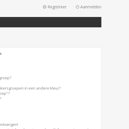
Registreer
Aanmelden
n
sgroep?
ikersgroepen in een andere kleur?
roep"?
?
 ontvangen!