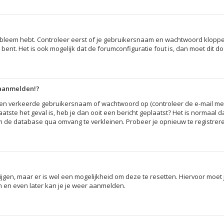
robleem hebt. Controleer eerst of je gebruikersnaam en wachtwoord kloppen
 bent. Het is ook mogelijk dat de forumconfiguratie fout is, dan moet dit
 aanmelden!?
en verkeerde gebruikersnaam of wachtwoord op (controleer de e-mail met 
atste het geval is, heb je dan ooit een bericht geplaatst? Het is normaal 
m de database qua omvang te verkleinen. Probeer je opnieuw te registrere
rijgen, maar er is wel een mogelijkheid om deze te resetten. Hiervoor moe
rm en even later kan je je weer aanmelden.