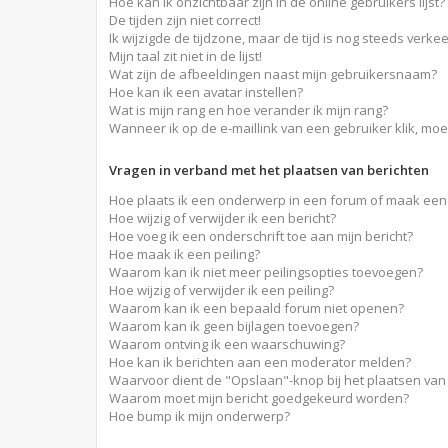
Hoe kan ik onzichtbaar zijn in de online gebruikers lijst?
De tijden zijn niet correct!
Ik wijzigde de tijdzone, maar de tijd is nog steeds verkee
Mijn taal zit niet in de lijst!
Wat zijn de afbeeldingen naast mijn gebruikersnaam?
Hoe kan ik een avatar instellen?
Wat is mijn rang en hoe verander ik mijn rang?
Wanneer ik op de e-maillink van een gebruiker klik, mo
Vragen in verband met het plaatsen van berichten
Hoe plaats ik een onderwerp in een forum of maak een 
Hoe wijzig of verwijder ik een bericht?
Hoe voeg ik een onderschrift toe aan mijn bericht?
Hoe maak ik een peiling?
Waarom kan ik niet meer peilingsopties toevoegen?
Hoe wijzig of verwijder ik een peiling?
Waarom kan ik een bepaald forum niet openen?
Waarom kan ik geen bijlagen toevoegen?
Waarom ontving ik een waarschuwing?
Hoe kan ik berichten aan een moderator melden?
Waarvoor dient de "Opslaan"-knop bij het plaatsen van
Waarom moet mijn bericht goedgekeurd worden?
Hoe bump ik mijn onderwerp?