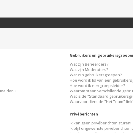
Gebruikers en gebruikersgroepe
Wat zijn Beheerders?
Wat zijn Moderators?
Wat zijn gebruikersgroepen?
Hoe word ik lid van een gebruiker
Hoe word ik een groepsleider?
nmelden!?
Waarom staan verschillende gebru
Wat is de "Standaard gebruikersg
Waarvoor dient de "Het Team"-link
Privéberichten
Ik kan geen privéberichten sturen!
Ik blijf ongewenste privéberichten