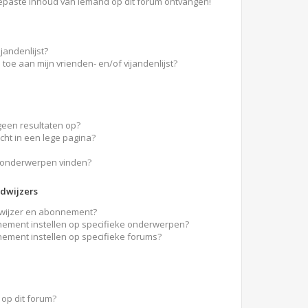
epaste inhoud van iemand op dit forum ontvangen!
jandenlijst?
 toe aan mijn vrienden- en/of vijandenlijst?
geen resultaten op?
ht in een lege pagina?
n onderwerpen vinden?
dwijzers
adwijzer en abonnement?
nement instellen op specifieke onderwerpen?
nement instellen op specifieke forums?
op dit forum?