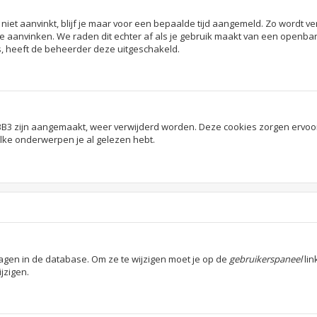
niet aanvinkt, blijf je maar voor een bepaalde tijd aangemeld. Zo wordt
ie aanvinken. We raden dit echter af als je gebruik maakt van een openbare
is, heeft de beheerder deze uitgeschakeld.
hpBB3 zijn aangemaakt, weer verwijderd worden. Deze cookies zorgen ervoo
elke onderwerpen je al gelezen hebt.
lagen in de database. Om ze te wijzigen moet je op de
gebruikerspaneel
lin
ijzigen.