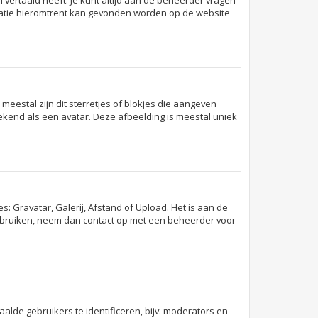
 vertaald heeft. Je kunt altijd aan de beheerder vragen
formatie hieromtrent kan gevonden worden op de website
meestal zijn dit sterretjes of blokjes die aangeven
bekend als een avatar. Deze afbeelding is meestal uniek
: Gravatar, Galerij, Afstand of Upload. Het is aan de
gebruiken, neem dan contact op met een beheerder voor
lde gebruikers te identificeren, bijv. moderators en