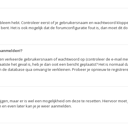
robleem hebt. Controleer eerst of je gebruikersnaam en wachtwoord kloppen
 bent. Het is ook mogelijk dat de forumconfiguratie fout is, dan moet dit
 aanmelden!?
en verkeerde gebruikersnaam of wachtwoord op (controleer de e-mail met 
atste het geval is, heb je dan ooit een bericht geplaatst? Het is normaal 
m de database qua omvang te verkleinen. Probeer je opnieuw te registrere
rijgen, maar er is wel een mogelijkheid om deze te resetten. Hiervoor moe
rm en even later kan je je weer aanmelden.