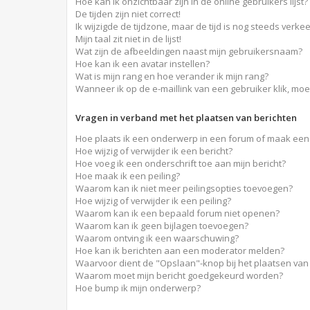
Hoe kan ik onzichtbaar zijn in de online gebruikers lijst?
De tijden zijn niet correct!
Ik wijzigde de tijdzone, maar de tijd is nog steeds verkee
Mijn taal zit niet in de lijst!
Wat zijn de afbeeldingen naast mijn gebruikersnaam?
Hoe kan ik een avatar instellen?
Wat is mijn rang en hoe verander ik mijn rang?
Wanneer ik op de e-maillink van een gebruiker klik, mo
Vragen in verband met het plaatsen van berichten
Hoe plaats ik een onderwerp in een forum of maak een 
Hoe wijzig of verwijder ik een bericht?
Hoe voeg ik een onderschrift toe aan mijn bericht?
Hoe maak ik een peiling?
Waarom kan ik niet meer peilingsopties toevoegen?
Hoe wijzig of verwijder ik een peiling?
Waarom kan ik een bepaald forum niet openen?
Waarom kan ik geen bijlagen toevoegen?
Waarom ontving ik een waarschuwing?
Hoe kan ik berichten aan een moderator melden?
Waarvoor dient de "Opslaan"-knop bij het plaatsen van
Waarom moet mijn bericht goedgekeurd worden?
Hoe bump ik mijn onderwerp?