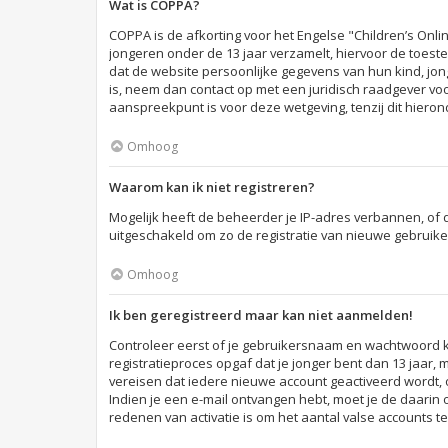
Wat is COPPA?
COPPA is de afkorting voor het Engelse "Children’s Onlin
jongeren onder de 13 jaar verzamelt, hiervoor de toes
dat de website persoonlijke gegevens van hun kind, jonge
is, neem dan contact op met een juridisch raadgever vo
aanspreekpunt is voor deze wetgeving, tenzij dit hiero
Omhoog
Waarom kan ik niet registreren?
Mogelijk heeft de beheerder je IP-adres verbannen, of 
uitgeschakeld om zo de registratie van nieuwe gebruik
Omhoog
Ik ben geregistreerd maar kan niet aanmelden!
Controleer eerst of je gebruikersnaam en wachtwoord klo
registratieproces opgaf dat je jonger bent dan 13 jaar,
vereisen dat iedere nieuwe account geactiveerd wordt, o
Indien je een e-mail ontvangen hebt, moet je de daarin 
redenen van activatie is om het aantal valse accounts t