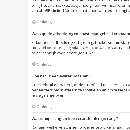
De meest voorkomende reden hiervoor is dat de beheerder
of hij het talenpakket, dat je nodig hebt, wil installer
van phpBB Limited (de link staat onderaan iedere pagina
Omhoog
Wat zijn de afbeeldingen naast mijn gebruikersnaa
Er kunnen 2 afbeeldingen bij een gebruikersnaam staan a
hoeveel berichten je geplaatst hebt of wat je status is
of persoonlijk voor iedere gebruiker.
Omhoog
Hoe kan ik een avatar instellen?
In je Gebruikerspaneel, onder “Profiel” kun je een avat
beheerders om avatars in te schakelen en om te kiezen
je vragen hierover.
Omhoog
Wat is mijn rang en hoe verander ik mijn rang?
Rangen, welke verschijnen onder je gebruikersnaam, gev