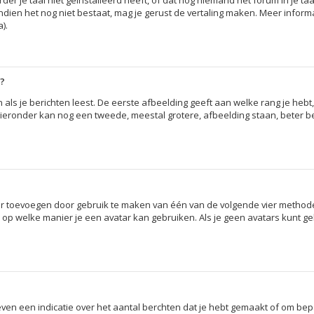
 je taal niet geïnstalleerd heeft, of dat nog niemand het forum in je taal
en. Indien het nog niet bestaat, mag je gerust de vertaling maken. Meer in
).
m?
ls je berichten leest. De eerste afbeelding geeft aan welke rang je hebt, 
. Hieronder kan nog een tweede, meestal grotere, afbeelding staan, beter 
ar toevoegen door gebruik te maken van één van de volgende vier methodes
 op welke manier je een avatar kan gebruiken. Als je geen avatars kunt 
en een indicatie over het aantal berchten dat je hebt gemaakt of om bepaa