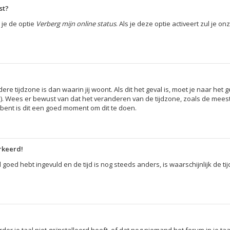
st?
 je de optie
Verberg mijn online status
. Als je deze optie activeert zul je 
dere tijdzone is dan waarin jij woont. Als dit het geval is, moet je naar h
). Wees er bewust van dat het veranderen van de tijdzone, zoals de mees
 bent is dit een goed moment om dit te doen.
erkeerd!
d goed hebt ingevuld en de tijd is nog steeds anders, is waarschijnlijk de t