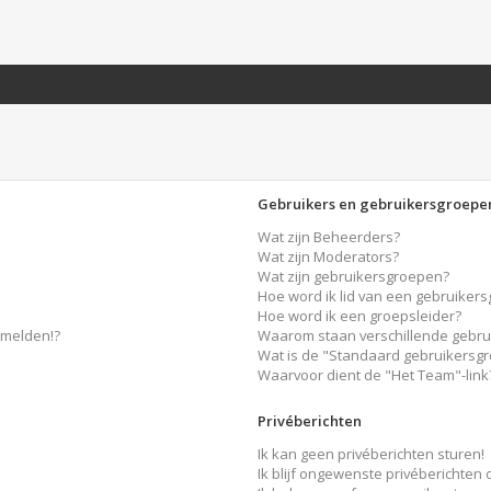
Gebruikers en gebruikersgroepe
Wat zijn Beheerders?
Wat zijn Moderators?
Wat zijn gebruikersgroepen?
Hoe word ik lid van een gebruiker
Hoe word ik een groepsleider?
nmelden!?
Waarom staan verschillende gebru
Wat is de "Standaard gebruikersg
Waarvoor dient de "Het Team"-link
Privéberichten
Ik kan geen privéberichten sturen!
Ik blijf ongewenste privéberichten