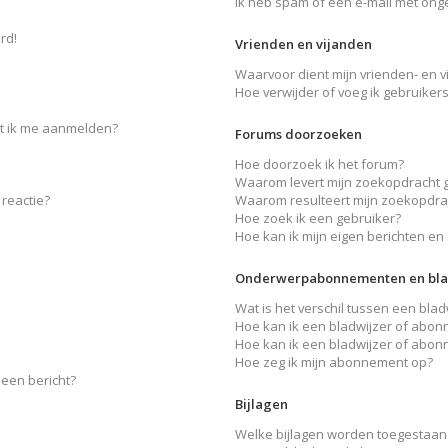
Ik heb spam of een e-mail met ong
rd!
Vrienden en vijanden
Waarvoor dient mijn vrienden- en vi
Hoe verwijder of voeg ik gebruikers
et ik me aanmelden?
Forums doorzoeken
Hoe doorzoek ik het forum?
Waarom levert mijn zoekopdracht 
reactie?
Waarom resulteert mijn zoekopdrac
Hoe zoek ik een gebruiker?
Hoe kan ik mijn eigen berichten e
Onderwerpabonnementen en bla
Wat is het verschil tussen een bl
Hoe kan ik een bladwijzer of abon
Hoe kan ik een bladwijzer of abon
Hoe zeg ik mijn abonnement op?
 een bericht?
Bijlagen
Welke bijlagen worden toegestaan 