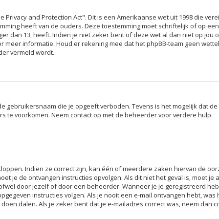
e Privacy and Protection Act". Dit is een Amerikaanse wet uit 1998 die ver
temming heeft van de ouders. Deze toestemming moet schriftelijk of op e
r dan 13, heeft. Indien je niet zeker bent of deze wet al dan niet op jou 
or meer informatie. Houd er rekening mee dat het phpBB-team geen wetteli
nder vermeld wordt.
de gebruikersnaam die je opgeeft verboden. Tevens is het mogelijk dat de 
ers te voorkomen. Neem contact op met de beheerder voor verdere hulp.
ppen. Indien ze correct zijn, kan één of meerdere zaken hiervan de oorza
 moet je de ontvangen instructies opvolgen. Als dit niet het geval is, moe
fwel door jezelf of door een beheerder. Wanneer je je geregistreerd hebt
opgegeven instructies volgen. Als je nooit een e-mail ontvangen hebt, was
e doen dalen. Als je zeker bent dat je e-mailadres correct was, neem dan 