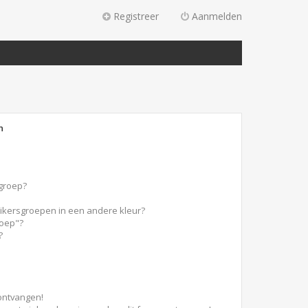
Registreer
Aanmelden
n
sgroep?
ikersgroepen in een andere kleur?
roep"?
?
 ontvangen!