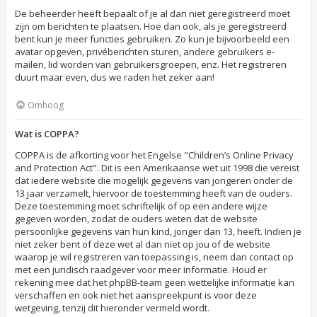
De beheerder heeft bepaalt of je al dan niet geregistreerd moet
zijn om berichten te plaatsen. Hoe dan ook, als je geregistreerd
bent kun je meer functies gebruiken. Zo kun je bijvoorbeeld een
avatar opgeven, privéberichten sturen, andere gebruikers e-
mailen, lid worden van gebruikersgroepen, enz. Het registreren
duurt maar even, dus we raden het zeker aan!
Omhoog
Wat is COPPA?
COPPA is de afkorting voor het Engelse "Children’s Online Privacy
and Protection Act". Dit is een Amerikaanse wet uit 1998 die vereist
dat iedere website die mogelijk gegevens van jongeren onder de
13 jaar verzamelt, hiervoor de toestemming heeft van de ouders.
Deze toestemming moet schriftelijk of op een andere wijze
gegeven worden, zodat de ouders weten dat de website
persoonlijke gegevens van hun kind, jonger dan 13, heeft. Indien je
niet zeker bent of deze wet al dan niet op jou of de website
waarop je wil registreren van toepassing is, neem dan contact op
met een juridisch raadgever voor meer informatie. Houd er
rekening mee dat het phpBB-team geen wettelijke informatie kan
verschaffen en ook niet het aanspreekpunt is voor deze
wetgeving, tenzij dit hieronder vermeld wordt.