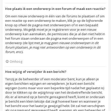
Hoe plaats ik een onderwerp in een forum of maak een reactie?
Om een nieuw onderwerp in één van de forums te plaatsen of om
een reactie op een onderwerp te maken, klik je op de bijhorende
knop op ofwel de pagina met onderwerpen of in een bepaald
onderwerp. Mogelijk moet je je registreren voor je een nieuw
onderwerp kan aanmaken, de permissies die je al dan niet hebt in
het forum staan onderaan de pagina met onderwerpen of in een
onderwerp (de lijst met
je mag geen nieuwe onderwerpen in dit
forum plaatsen, je mag niet antwoorden op een onderwerp in dit
forum, enz.
).
Omhoog
Hoe wijzig of verwijder ik een bericht?
Tenzij je de beheerder of een moderator bent, kun je alleen je
eigen berichten wijzigen en verwijderen. Je kunt een bericht
wijzigen (soms maar voor een beperkte tijd nadat het geplaatst is)
door te klikken op de
wijzig
knop van het desbetreffende bericht.
Als er al iemand op je bericht gereageerd heeft, komt er onderaan
je bericht een klein tekstje dat zegt hoeveel keer en wanneer je
het bericht voor het laatst je gewijzigd hebt. Dit zal niet verschijnen
als nog niemand gereageerd heeft, evenmin als een beheerder of