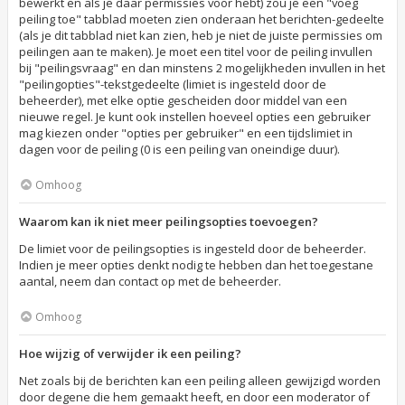
bewerkt en als je daar permissies voor hebt) zou je een "voeg
peiling toe" tabblad moeten zien onderaan het berichten-gedeelte
(als je dit tabblad niet kan zien, heb je niet de juiste permissies om
peilingen aan te maken). Je moet een titel voor de peiling invullen
bij "peilingsvraag" en dan minstens 2 mogelijkheden invullen in het
"peilingopties"-tekstgedeelte (limiet is ingesteld door de
beheerder), met elke optie gescheiden door middel van een
nieuwe regel. Je kunt ook instellen hoeveel opties een gebruiker
mag kiezen onder "opties per gebruiker" en een tijdslimiet in
dagen voor de peiling (0 is een peiling van oneindige duur).
Omhoog
Waarom kan ik niet meer peilingsopties toevoegen?
De limiet voor de peilingsopties is ingesteld door de beheerder.
Indien je meer opties denkt nodig te hebben dan het toegestane
aantal, neem dan contact op met de beheerder.
Omhoog
Hoe wijzig of verwijder ik een peiling?
Net zoals bij de berichten kan een peiling alleen gewijzigd worden
door degene die hem gemaakt heeft, en door een moderator of