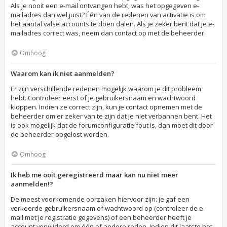
Als je nooit een e-mail ontvangen hebt, was het opgegeven e-
mailadres dan wel juist? Één van de redenen van activatie is om
het aantal valse accounts te doen dalen. Als je zeker bent dat je e-
mailadres correct was, neem dan contact op met de beheerder.
Omhoog
Waarom kan ik niet aanmelden?
Er zijn verschillende redenen mogelijk waarom je dit probleem
hebt. Controleer eerst of je gebruikersnaam en wachtwoord
kloppen. Indien ze correct zijn, kun je contact opnemen met de
beheerder om er zeker van te zijn dat je niet verbannen bent. Het
is ook mogelijk dat de forumconfiguratie fout is, dan moet dit door
de beheerder opgelost worden.
Omhoog
Ik heb me ooit geregistreerd maar kan nu niet meer
aanmelden!?
De meest voorkomende oorzaken hiervoor zijn: je gaf een
verkeerde gebruikersnaam of wachtwoord op (controleer de e-
mail met je registratie gegevens) of een beheerder heeft je
account verwijderd om één of andere reden. Indien dit laatste het