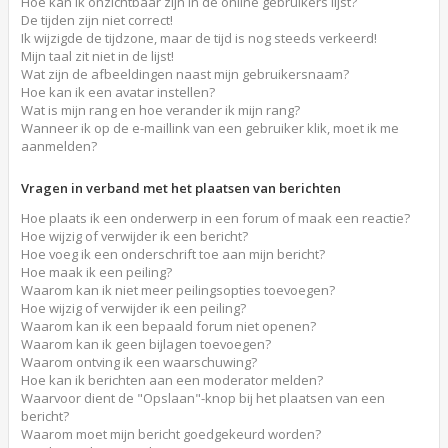
Hoe kan ik onzichtbaar zijn in de online gebruikers lijst?
De tijden zijn niet correct!
Ik wijzigde de tijdzone, maar de tijd is nog steeds verkeerd!
Mijn taal zit niet in de lijst!
Wat zijn de afbeeldingen naast mijn gebruikersnaam?
Hoe kan ik een avatar instellen?
Wat is mijn rang en hoe verander ik mijn rang?
Wanneer ik op de e-maillink van een gebruiker klik, moet ik me
aanmelden?
Vragen in verband met het plaatsen van berichten
Hoe plaats ik een onderwerp in een forum of maak een reactie?
Hoe wijzig of verwijder ik een bericht?
Hoe voeg ik een onderschrift toe aan mijn bericht?
Hoe maak ik een peiling?
Waarom kan ik niet meer peilingsopties toevoegen?
Hoe wijzig of verwijder ik een peiling?
Waarom kan ik een bepaald forum niet openen?
Waarom kan ik geen bijlagen toevoegen?
Waarom ontving ik een waarschuwing?
Hoe kan ik berichten aan een moderator melden?
Waarvoor dient de "Opslaan"-knop bij het plaatsen van een
bericht?
Waarom moet mijn bericht goedgekeurd worden?